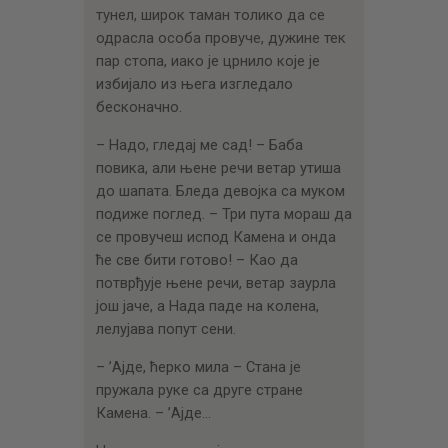
тунел, широк таман толико да се
одрасла особа провуче, дужине тек
пар стопа, иако је црнило које је
избијало из њега изгледало
бесконачно.
– Надо, гледај ме сад! – Баба
повика, али њене речи ветар утиша
до шапата. Бледа девојка са муком
подиже поглед. – Три пута мораш да
се провучеш испод Камена и онда
ће све бити готово! – Као да
потврђује њене речи, ветар заурла
још јаче, а Нада паде на колена,
лелујава попут сени.
– ’Ајде, ћерко мила – Стана је
пружала руке са друге стране
Камена. – ’Ајде…