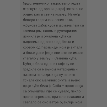
брдо, невелико, закржљало, једва
отргнуто од ораница крај потока, но
родно као и све на имању. Између
бокора георгина и лепих ката,
жбунова хибискуса и јасмина леја са
камилицом, наном и рузмарином
изникла је и омалена кућа са
зидовима од опеке од блата и
кровом од ћерамиде, која је виђала
и боље дане јер је све што се имало
улагало у земљу – Станина кућа.
Кућа је била од оних које су се
градиле са мањком материјала и
вишком чељади, која су вечито
трчала око мајчиних скута, а њено
срце куће била је Соба – просторија
са огњиштем, где се кувало, пекло,
прало, спремало, причало, плакало и
свађало се око ватре оџаклије, која