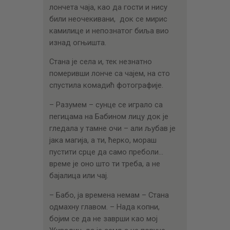
лончета чаја, као да гости и нису
били неочекивани, док се мирис
камилице и непознатог биља вио
изнад огњишта.
Стана је села и, тек незнатно
померивши лонче са чајем, на сто
спустила комадић фотографије.
– Разумем – сунце се играло са
пегицама на Бабином лицу док је
гледала у тамне очи – али љубав је
јака магија, а ти, ћерко, мораш
пустити срце да само преболи…
време је оно што ти треба, а не
бајалица или чај.
– Бабо, ја времена немам – Стана
одмахну главом. – Нада копни,
бојим се да не заврши као мој