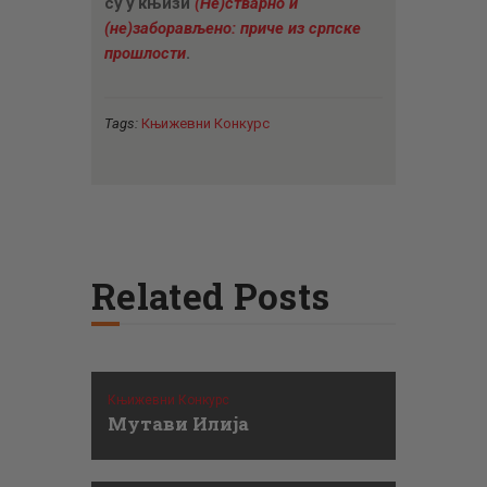
су у књизи
(Не)стварно и
(не)заборављено: приче из српске
прошлости
.
Tags:
Књижевни Конкурс
Related Posts
Књижевни Конкурс
Мутави Илија