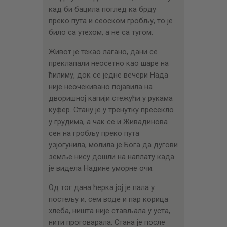
кад би бацила поглед ка брду
преко пута и сеоском гробљу, то је
било са утехом, а не са тугом.
Живот је текао лагано, дани се
преклапали неосетно као шаре на
ћилиму, док се једне вечери Нада
није неочекивано појавила на
дворишној капији стежући у рукама
куфер. Стану је у тренутку пресекло
у грудима, а чак се и Живадинова
сен на гробљу преко пута
узјогунила, молила је Бога да дугови
земље нису дошли на наплату када
је видела Надине уморне очи.
Од тог дана ћерка јој је пала у
постељу и, сем воде и пар корица
хлеба, ништа није стављала у уста,
нити проговарала. Стана је после