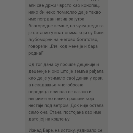
али све држи чврсто као конопац,
иако би неко помислио да је такво
име погрдан назив за јутра
благородне земље, но чукундеда га
је оставио у инат онима који су били
љубоморни на његово богатство,
говорећи: „Ете, код мене је и бара
родна!”
Од тог дана су прошле деценије и
деценије и оно што је земља рађала,
као да је узимало свој данак у крви,
а некадашња многобројна
породица осипала се лагано и
неприметно налик прашини која
нестаје под ветром. Док није остала
само она, Стана, постојана као име
дато јој на крштењу.
Изнад Баре, на истоку, уздизало се