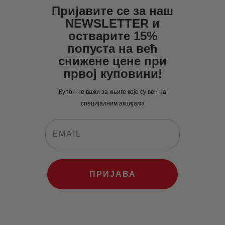
Пријавите се за наш
NEWSLETTER и
остварите 15%
попуста на већ
снижене цене при
првој куповини!
Купон не важи за књиге које су већ на
специјалним акцијама
ПРИЈАВА