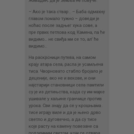
Живадин, да је земља не повуче.
– Ако је така ствар… – Баба одмахну
главом помало тужно – доведи је
ноћас после задњег хука сове, а
пре првих петлова код Камена, па ће
видимо… не свиђа ми се то, ал’ ће
видимо…
На раскрсници путева, на самом
крају атара села, расла је усамљена
тиса. Чворновато стабло бројало је
деценије, ако не и векове, и они
најстарији становници села памтили
су је из детињства, када су им мајке
ушивале у хаљине гранчице против
урока. Сви знају да се у крошњама
тисе играју виле и да је њено дрво
светло и дуговечно, а да су тисе
које расту на камену повезане са
подземним светом, који се отвара