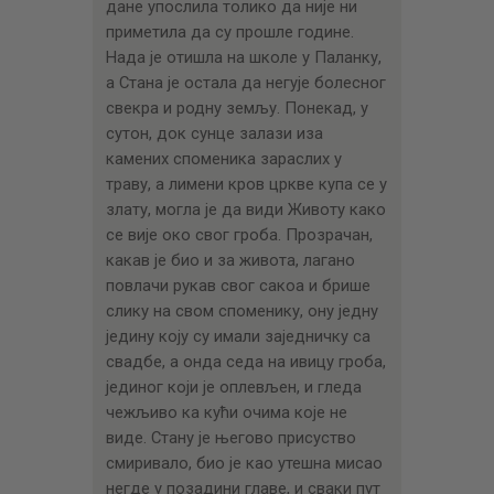
дане упослила толико да није ни
приметила да су прошле године.
Нада је отишла на школе у Паланку,
а Стана је остала да негује болесног
свекра и родну земљу. Понекад, у
сутон, док сунце залази иза
камених споменика зараслих у
траву, а лимени кров цркве купа се у
злату, могла је да види Животу како
се вије око свог гроба. Прозрачан,
какав је био и за живота, лагано
повлачи рукав свог сакоа и брише
слику на свом споменику, ону једну
једину коју су имали заједничку са
свадбе, а онда седа на ивицу гроба,
јединог који је оплевљен, и гледа
чежљиво ка кући очима које не
виде. Стану је његово присуство
смиривало, био је као утешна мисао
негде у позадини главе, и сваки пут