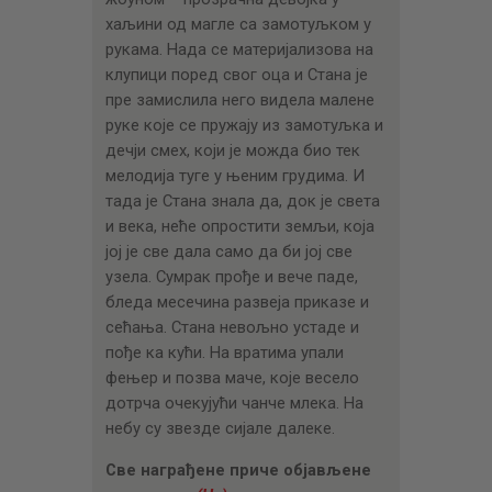
хаљини од магле са замотуљком у
рукама. Нада се материјализова на
клупици поред свог оца и Стана је
пре замислила него видела малене
руке које се пружају из замотуљка и
дечји смех, који је можда био тек
мелодија туге у њеним грудима. И
тада је Стана знала да, док је света
и века, неће опростити земљи, која
јој је све дала само да би јој све
узела. Сумрак прође и вече паде,
бледа месечина развеја приказе и
сећања. Стана невољно устаде и
пође ка кући. На вратима упали
фењер и позва маче, које весело
дотрча очекујући чанче млека. На
небу су звезде сијале далеке.
Све награђене приче објављене