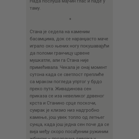
Нада послуша мајчин глас и паде у
таму.
*
Стана је седела на каменим
басамцима, док се наранџасто маче
играло око њених ногу покушавајући
да поломи гранчицу црвене
мушкатле, али га Стана није
примећивала. Чекала је онај момент
сутона када се светлост преплиће
са мраком погледа упртог у брдо
преко пута. Живадинова сен
приказа се иза невеликог дрвеног
крста и Станино срце поскочи,
сумрак је клизио низ надгробно
камење, још увек топло од летњег
сунца, када још једна сен поче да се
вија међу скоро посађеним ружиним
жбуном – прозрачна девојка у