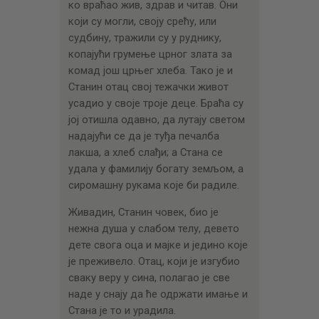
ко враћао жив, здрав и читав. Они
који су могли, своју срећу, или
судбину, тражили су у руднику,
копајући грумење црног злата за
комад још црњег хлеба. Тако је и
Станин отац свој тежачки живот
усадио у своје троје деце. Браћа су
јој отишла одавно, да лутају светом
надајући се да је туђа печалба
лакша, а хлеб слађи; а Стана се
удала у фамилију богату земљом, а
сиромашну рукама које би радиле.
Живадин, Станин човек, био је
нежна душа у слабом телу, девето
дете свога оца и мајке и једино које
је преживело. Отац, који је изгубио
сваку веру у сина, полагао је све
наде у снају да ће одржати имање и
Стана је то и урадила.