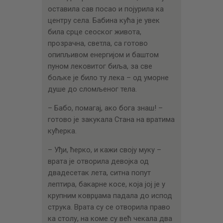
оставила сав посао и појурила ка
центру села. Бабина кућа је увек
била срце сеоског живота,
прозрачна, светла, са готово
опипљивом енергијом и баштом
пуном лековитог биља, за све
бољке је било ту лека – од уморне
душе до сломљеног тела.
– Бабо, помагај, ако бога знаш! –
готово је закукала Стана на вратима
кућерка.
– Уђи, ћерко, и кажи своју муку –
врата је отворила девојка од
двадесетак лета, ситна попут
лептира, бакарне косе, која јој је у
крупним коврџама падала до испод
струка. Врата су се отворила право
ка столу, на коме су већ чекала два