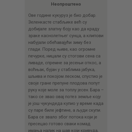
ЦЕНОВНИК
Неопроштено
ПИСМО
Ове године кукуруз је био добар.
Зеленкасте стабљике већ су
добијале златну боју као да краду
зраке каснолетњег сунца, а клипови
набујали обећавајући зиму без
глади. Поред њиве, као огромне
печурке, ницали су стогови сена са
ливаде, спремне за јесењи откос, а
воћњак, бујан у стаблима јабука,
шљива и покојом леском, спустио је
своје гране препуне плодова попут
руку које моле за топлу јесен. Бара –
тако се звао овај потез земље коју
је још чукундеда купио у време када
су паре биле јефтине, а људи скупи.
Бара се звало због потока који је
пресецао готово сваки комад
имања налик на шав који кривуда,