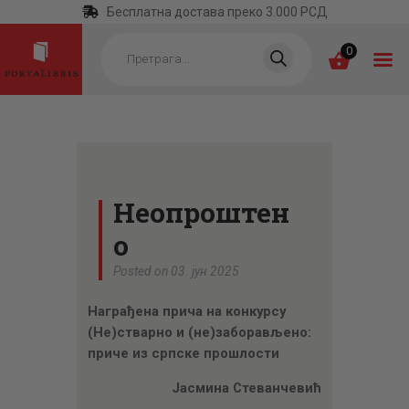
Бесплатна достава преко 3.000 РСД
Products
search
0
ПОЧЕТНА
КАТЕГОРИЈЕ
Неопроштен
НАЈПРОДАВАНИЈЕ
о
НОВЕ КЊИГЕ
Posted on 03. јун 2025
ОТРГНУТО ОД
Награђена прича на конкурсу
ЗАБОРАВА
(Не)стварно и (не)заборављено:
АУТОРИ
приче из српске прошлости
АКТУЕЛНОСТИ
Јасмина Стеванчевић