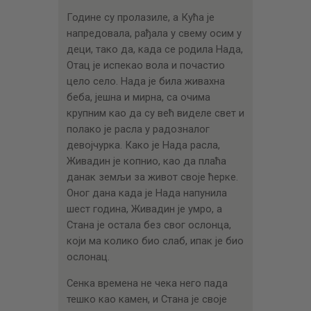
Године су пролазиле, а Кућа је
напредовала, рађала у свему осим у
деци, тако да, када се родила Нада,
Отац је испекао вола и почастио
цело село. Нада је била живахна
беба, јешна и мирна, са очима
крупним као да су већ виделе свет и
полако је расла у радозналог
девојчурка. Како је Нада расла,
Живадин је копнио, као да плаћа
данак земљи за живот своје ћерке.
Оног дана када је Нада напунила
шест година, Живадин је умро, а
Стана је остала без свог ослонца,
који ма колико био слаб, ипак је био
ослонац.
Сенка времена не чека него пада
тешко као камен, и Стана је своје