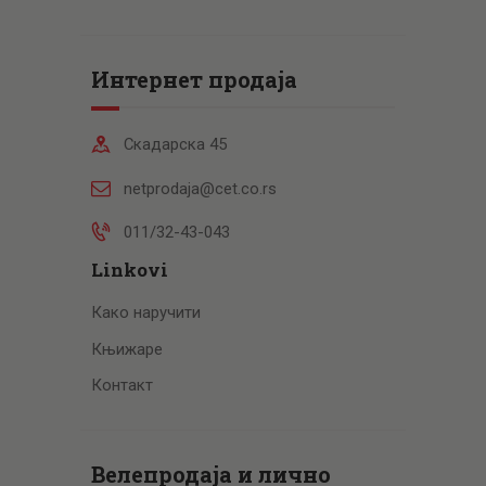
Интернет продаја
Скадарска 45
netprodaja@cet.co.rs
011/32-43-043
Linkovi
Како наручити
Књижаре
Контакт
Велепродаја и лично