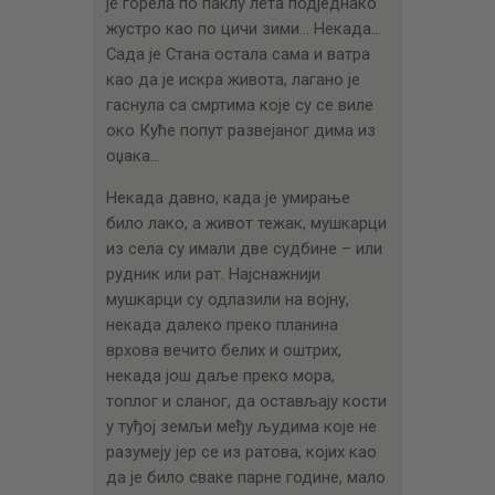
је горела по паклу лета подједнако
жустро као по цичи зими… Некада…
Сада је Стана остала сама и ватра
као да је искра живота, лагано је
гаснула са смртима које су се виле
око Куће попут развејаног дима из
оџака…
Некада давно, када је умирање
било лако, а живот тежак, мушкарци
из села су имали две судбине – или
рудник или рат. Најснажнији
мушкарци су одлазили на војну,
некада далеко преко планина
врхова вечито белих и оштрих,
некада још даље преко мора,
топлог и сланог, да остављају кости
у туђој земљи међу људима које не
разумеју јер се из ратова, којих као
да је било сваке парне године, мало