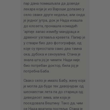
пар дана помишљала да доведе
лекара који је из Вароши долазио у
село сваке друге недеље, али онда
је једног јутра, док је Нада изашла
до клозета, пронашла комадић
’артије запао између мандраца и
дрвеног узглавља кревета. Папир је
у ствари био део фотографије, од
које су преостала само два тамна
ока, дубока и сензуална. Стана је
знала шта јој је чинити. Нади није
био потребан доктор, била јој је
потребна Баба.
Свако село је имало Бабу, жену која
је могла да буде тек девојчурак од
шеснаестак лета па до старица од
деведесет зима, али која је
поседовала Вештину. Тако да, чим
се Нада вратила постељи, Стана је