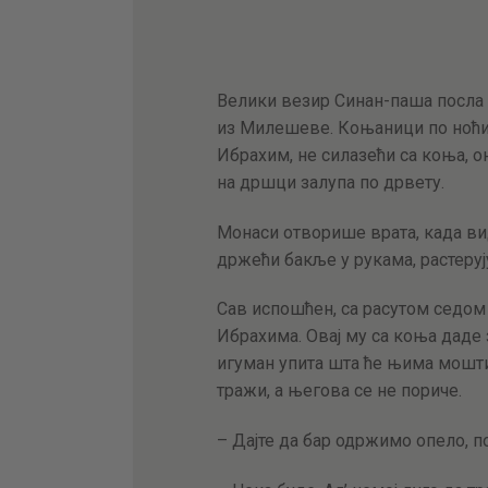
Велики везир Синан-паша посла 
из Милешеве. Коњаници по ноћи 
Ибрахим, не силазећи са коња, о
на дршци залупа по дрвету.
Монаси отворише врата, када ви
држећи бакље у рукама, растеруј
Сав испошћен, са расутом седом
Ибрахима. Овај му са коња даде 
игуман упита шта ће њима мошти
тражи, а његова се не пориче.
– Дајте да бар одржимо опело, п