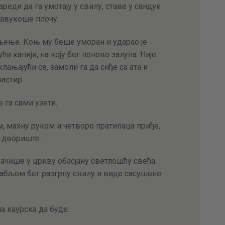
реди да га умотају у свилу, ставе у сандук
навукоше плочу.
љење. Коњ му беше уморан и ударао је
и капији, на коју бег поново залупа. Није
лањајући се, замоли га да сиђе са ата и
настир.
е га сами узети.
 махну руком и четворо пратилаца приђе,
о двориште.
ачише у цркву обасјану светлошћу свећа.
абљом бег разгрну свилу и виде сасушене
ма каурска да буде.