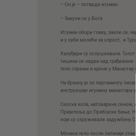
– Он је – потврди игуман.
– Закуни се у Бога.
Игуман обори главу, закле се, ч
и у себи молећи за опрост, и Ту
Калуђери су ослушкивали. Топот 
тишина се надви над грађевине.
тело спреми и крене у Манастир 
На брзину је по пергаменту писа
инструкције игуману манастира у
Сеоска кола, натоварена сеном, и
Пријепоља до Прибојске бање. Н
које су окруживале задужбину С
Монаси тело послe литаније став