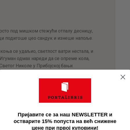
врсто под мишком стежући отпалу десницу,
рци подигоше цео сандук и изнеше напоље.
коња се удаљио, светлост ватри нестала, и
 Игуман одмах нареди да се опреме кола,
Светог Николе у Прибојској бањи.
о, готово нечитљивим рукописом,
 бањи.
спод кога се налазило тело, кренула је од
егде пред свитање стигоше до зидина
ветог Саве.
Пријавите се за наш NEWSLETTER и
остварите 15% попуста на већ снижене
ише испод олтара, где се скривало
цене при првој куповини!