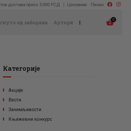
тна достава преко 3.000 РСД
Ценовник
Писмо
0
гнуто од заборава
Аутори
Категорије
Акције
Вести
Занимљивости
Књижевни конкурс