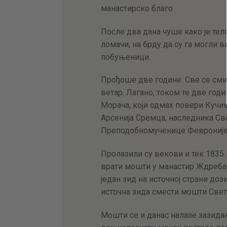
манастирско благо.
После два дана чуше како је тел
ломачи, на брду да су га могли в
побуњеници.
Прођоше две године. Све се смир
ветар. Лагано, током те две годи
Морача, који одмах повери Кучи
Арсенија Сремца, наследника Све
Преподобномученице Февроније
Пролазили су векови и тек 1835.
врати мошти у манaстир Ждреба
један зид на источној страни доз
источна зида смести мошти Свет
Мошти се и данас налазе зазидан