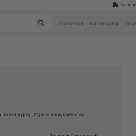
Беспла
ПОЧЕТНА
Почетна
Категорије
Отр
КАТЕГОРИЈЕ
НАЈПРОДАВАНИЈ
Е
НОВЕ КЊИГЕ
ОТРГНУТО ОД
ЗАБОРАВА
р на конкурсу
„Строго поверљиво” из
АУТОРИ