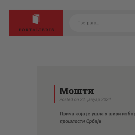
Products
search
Мошти
Posted on 22. јануар 2024
Прича која је ушла у шири избо
прошлости Србије