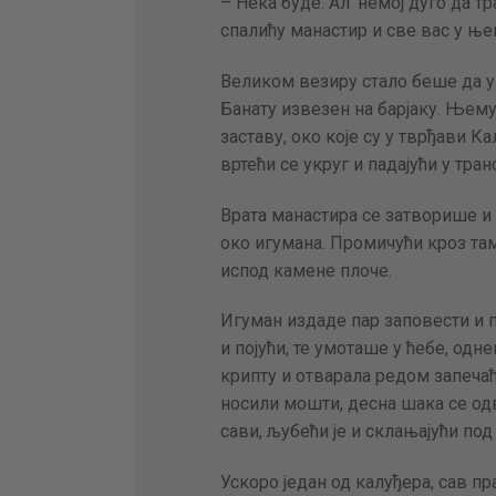
– Нека буде. Ал’ немој дуго да т
спалићу манaстир и све вас у ње
Великом везиру стало беше да у
Банату извезен на барјаку. Њем
заставу, око које су у тврђави 
вртећи се укруг и падајући у транс
Врата манастира се затворише и 
око игумана. Промичући кроз там
испод камене плоче.
Игуман издаде пар заповести и 
и појући, те умоташе у ћебе, одне
крипту и отварала редом запечаћ
носили мошти, десна шака се одв
сави, љубећи је и склањајући под 
Ускоро један од калуђера, сав п