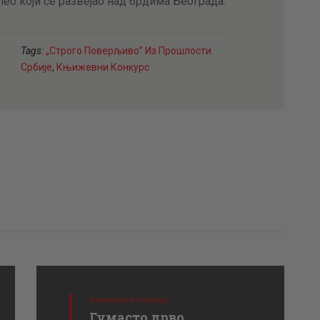
ео који се развејао над брдима Београда.
Tags:
„Строго Поверљиво” Из Прошлости
Србије
,
Књижевни Конкурс
Књижевни Конкурс
Гумасто дрво