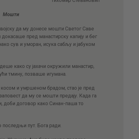
Тихомир Стевановић
АКТУЕЛНОСТИ
Мошти
ЦЕНОВНИК
војску да му донесе мошти Светог Саве
докасаше пред манастирску капију и бег
ПИСМО
нако сув и уморан, исука сабљу и јабуком
деше како су јахачи окружили манастир,
ући тмину, позваше игумана.
 косом и умршеном брадом, стао је пред
заповест да му се мошти предају. Када га
, доби договор како Синан-паша то
о последњи пут. Бога ради.