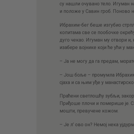
су нашли очувано тело. Игуман на
и положе у Савин гроб. Поново 
Ибрахим-бег беше изгубио стрп
копитама све се пообочке окрећућ
дуго чекао. Игуман му отвори и, к
изабере војнике који ће ући у ма
– Ја не могу да га предам, морат
– Још боље – промумла Ибрахим,
сјаха и са њим уђе у манастирск
Праћени светлошћу зубљи, закор
Приђоше плочи и померише је. С
мошти, превучене кожом.
– Је л’ ово он? Немој нека ујдур