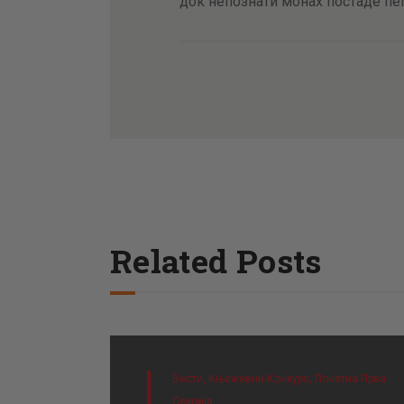
док непознати монах постаде пеп
Related Posts
Вести,
Књижевни Конкурс,
Почетна Прва
Секција