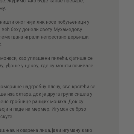
раје. Журимо. Ако буде какве преваре,
му.
ништи оног чији лик носе побуњеници у
у већ беху донели свету Мухамедoву
Калемегдана играли непрестано дервиши,
.
монаси, као уплашени пилећи, сјатише се
у, уђоше у цркву, где су мошти почивале
померише надгробну плочу, све крстећи се
ше иза олтара, док је друга група сишла у
ене гробнице ранијих монаха. Док су
оји и паде на мермер. Игуман се брзо
скуте.
рашњав и озарена лица, јави игуману како