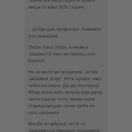
Прича са конкурса
Док је речи и
ЦЕНОВНИК
писци су живи
2020. године.
ПИСМО
– Добар дан, професоре. Извините
што прекидам.
Петра. Како Петра, а нисам у
Јордану? А како ви Сремац, а из
Баната?
Не, не нисте ми предавали. Ја сам
завршила „Бору”. Иста зграда, само
супротна смена. Да, да, она поред
Ибиш-агине куће, испред које данас
често када је топло време једна
старица продаје свеже цвеће из
свог дворишта.
Могуће из виђења, често се
задесим код Народног позоришта,