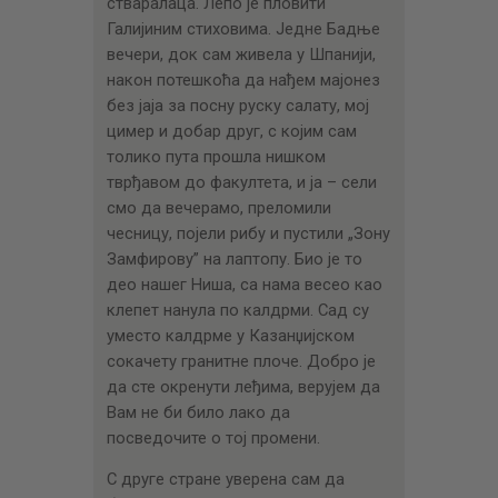
стваралаца. Лепо је пловити
Галијиним стиховима. Једне Бадње
вечери, док сам живела у Шпанији,
након потешкоћа да нађем мајонез
без јаја за посну руску салату, мој
цимер и добар друг, с којим сам
толико пута прошла нишком
тврђавом до факултета, и ја – сели
смо да вечерамо, преломили
чесницу, појели рибу и пустили „Зону
Замфирову” на лаптопу. Био је то
део нашег Ниша, са нама весео као
клепет нанула по калдрми. Сад су
уместо калдрме у Казанџијском
сокачету гранитне плоче. Добро је
да сте окренути леђима, верујем да
Вам не би било лако да
посведочите о тој промени.
С друге стране уверена сам да