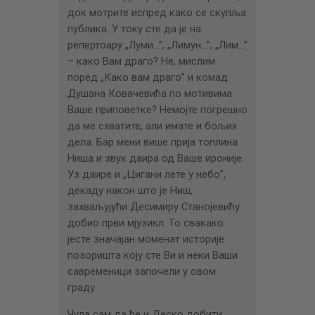
док мотрите испред како се скупља
публика. У току сте да је на
репертоару „Луми…”, „Лимун…”, „Лим…”
– како Вам драго? Не, мислим
поред „Како вам драго” и комад
Душана Ковачевића по мотивима
Ваше приповетке? Немојте погрешно
да ме схватите, али имате и бољих
дела. Бар мени више прија топлина
Ниша и звук даира од Ваше ироније.
Уз даире и „Цигани лете у небо”,
декаду након што је Ниш,
захваљујући Десимиру Станојевићу
добио први мјузикл. То свакако
јесте значајан моменат историје
позоришта коју сте Ви и неки Ваши
савременици започели у овом
граду.
Чула сам да ће и Деско добити