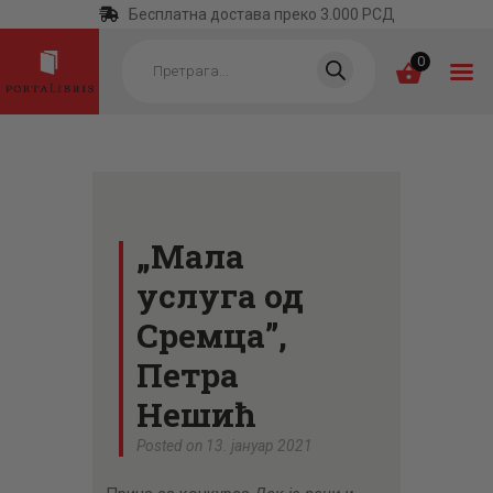
Бесплатна достава преко 3.000 РСД
Products
search
0
ПОЧЕТНА
КАТЕГОРИЈЕ
„Мала
НАЈПРОДАВАНИЈЕ
услуга од
НОВЕ КЊИГЕ
Сремца”,
ОТРГНУТО ОД
Петра
ЗАБОРАВА
Нешић
АУТОРИ
Posted on 13. јануар 2021
АКТУЕЛНОСТИ