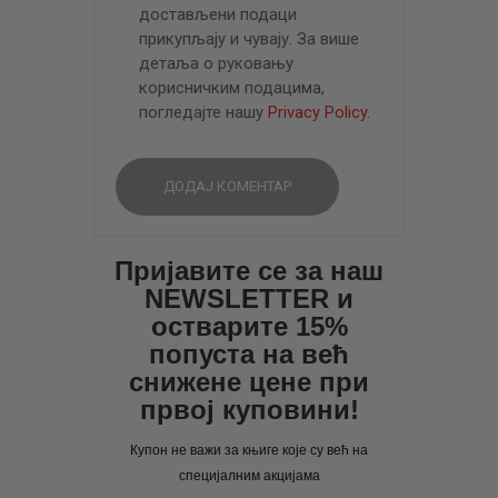
достављени подаци
прикупљају и чувају. За више
детаља о руковању
корисничким подацима,
погледајте нашу
Privacy Policy
.
Пријавите се за наш
NEWSLETTER и
остварите 15%
попуста на већ
снижене цене при
првој куповини!
Купон не важи за књиге које су већ на
специјалним акцијама