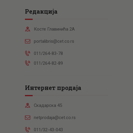
Редакција
Косте Главинића 2А
portalibris@cet.co.rs
011/264-83-78
011/264-82-89
Интернет продаја
Скадарска 45
netprodaja@cet.co.rs
011/32-43-043