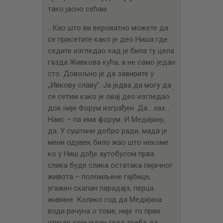
тако јасно сећам.
…Као што ви вероватно можете да
се присетите како је део Ниша где
седите изгледао кад је била ту цела
газда Живкова кућа, а не само један
сто. Довољно је да завирите у
„Ивкову славу”. Ја једва да могу да
се сетим како је овај део изгледао
док није Форум изграђен. Да… хах…
Наис – па има форум. И Медијану,
да. У суштини добро ради, мада је
мени одувек било жао што некоме
ко у Ниш дође аутобусом прва
слика буде слика остатака пијачног
живота – поломљене гајбице,
угажен скапан парадајз, перца
живине. Колико год да Медијана
води рачуна о томе, није то први
утисак који један град треба да