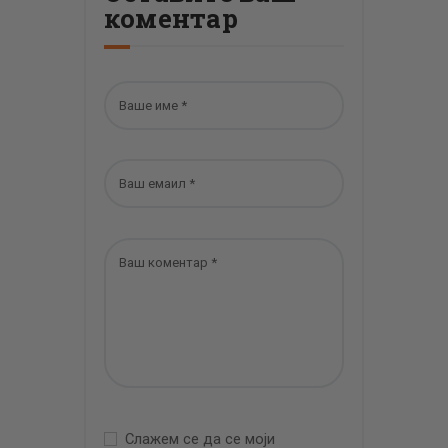
коментар
Слажем се да се моји