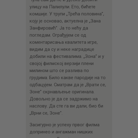
улицу на Палилули. Ето, бићете
комшије. У трупи „Трећа половина”,
коју је основао, актуелна је „Зана
Занфировић”. Ја то нећу да
погледам. Ограђујем се од
коментарисања квалитета игре,
видим да су и неке наградице
добили на фестивалима. „Зона” и у
својој филмској верзији плени
милином што се разлива по
грудима. Било какве пародије на то
одбацујем. Сматрам да је „Врати се,
Зоне” скрнављење оригинала.
Довољно је да се задржимо на
наслову. Да сте га ви дали, био би
„Врни се, Зоне”.
Засигурно је успеху првог филма
допринео и ангажман нишких