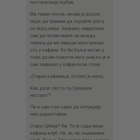
постала моја љубав.
Ма таман посла, нисам ја дошла
овде да тражим да скројите улогу
по мојој мери. Заправо, навратила
сам да питам имате ли можда
човека да ми заврши неки празан
сто у кафани. Ко би боље могао у
томе да ми помогне него онај ко је и
сам завршио у кафанском стиху:
„Старих кафаница, остало је мало,
Као да је све то са Сремцем
нестало”?
Па и сам стих каже да ситуација
није једноставна.
Стара Србија? Хм. То је сада више
кафана-клуб. Не, ах, не, књижевни