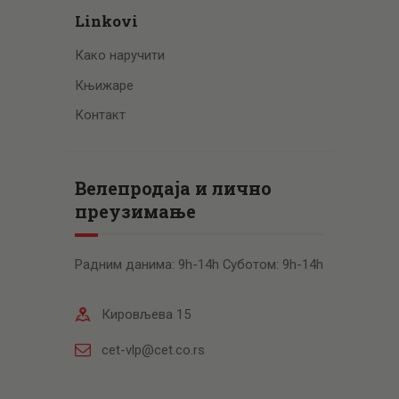
Linkovi
Како наручити
Књижаре
Контакт
Велепродаја и лично
преузимање
Радним данима: 9h-14h Суботом: 9h-14h
Кировљева 15
cet-vlp@cet.co.rs