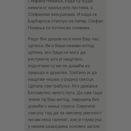
Стефана Немање, када су људи
немачког краља јели прстима, а
Стефанови виљушкама. И када се
Барбароса отиснуо на папир, Стефан
Немања се потписао словима.
Радо бих дошла на и неки Ваш час
цртања. Ви и Ваши називи испод
цртежа, ако ђаци не могу да
растумаче шта је нацртано,
подсетили су ме на домаћи из
природе и друштва. Требало је да
нацртам чешаљ у радној свесци.
Цртала сам грабуље, без држаља.
Бесомучно, много пута. Да сам тада
знала тај Ваш метод, завршила бих
домаћи с мање стреса. Схватила
сам још тад да за ликовну уметност
нисам неки таленат, али је глума још
у нижим разредима основне школе