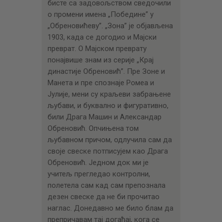
бисте са задовољством сведочили
о промени имена „Победине” у
„Обреновићеву”. „Зона” је објављена
1903, када се догодио и Мајски
преврат. О Мајском преврату
понајвише знам из серије „Крај
династије Обреновић”. Пре Зоне и
Манета и пре спознаје Ромеа и
Јулије, мени су краљеви забрањене
љубави, и буквално и фигуративно,
били Драга Машин и Александар
Обреновић. Опчињена том
љубавном причом, одлучила сам да
своје свеске потписујем као Драга
Обреновић. Једном док ми је
учитељ прегледао контролни,
полетела сам кад сам препознала
дезен свеске да не би прочитао
наглас. Донедавно ме било блам да
препричавам тај догађај, кога се