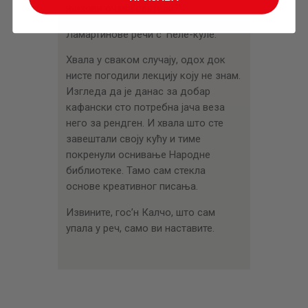
њихови очеви платили?”
Ламартинове речи с Ћеле-куле.
Хвала у сваком случају, одох док
нисте погодили лекцију коју не знам.
Изгледа да је данас за добар
кафански сто потребна јача веза
него за рендген. И хвала што сте
завештали своју кућу и тиме
покренули оснивање Народне
библиотеке. Тамо сам стекла
основе креативног писања.
Извините, гос’н Калчо, што сам
упала у реч, само ви наставите.