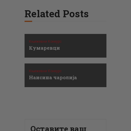
Related Posts
Књижевни Конкурс
Кумаревци
Књижевни Конкурс
Наисина чаролија
Оставите ваш