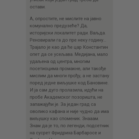
остави.
А, опростите, не мислите на јавно
комунално предузеће? Да,
историјски локалитет ради. Ваљда.
Реновирали га до пре неку годину…
Трајало је као да ће цар Константин
опет да се усељава. Медијана, мало
удаљена од центра, многим
посетиоцима промакне, али такође
мислим да многи прођу, а не застану
поред једне виљушке код Бановине.
И ја сам дуго пролазила, идући на
пробе Академског позоришта, не
запажајући је. За један град са
оволико кафана и није чудно да има
виљушку као споменик. Знааам.
Знам да је то, по легенди, подсетник
на сусрет Фридриха Барбаросе и