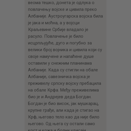
веома тешко, донета је одлука о
повлачењу војске и цивила преко
Албаније. Аустроугарска војска била
је јака и моћна, а у војсци
Краљевине Србије владало је
расуло. Повлачење је било
исцрпљујуће, дуго и погубно за
велики број војника и цивила који су
своје намучене и напаћене душе
оставили у снежним планинама
Албаније. Када су стигли на обале
Албаније, савезничка војска је
преживелу српску војску пребацила
на обале Крфа. Међу преживелима
био је и Андрејев деда Богдан.
Богдан је био висок, јак мушкарац,
крупне грађе, али када је стигао на
Крф, његово тело као да није било
његово. Од њега су остали само
кост и кожа и болни удисаји