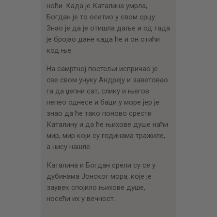
ноћи. Када је Каталина умрла,
Богдан је то осетио у свом срцу.
Знао је да је отишла даље и од тада
је бројао дане када ће и он отићи
код ње.
На самртној постељи испричао је
све свом унуку Андреју и заветовао
га да џепни сат, слику и његов
пепео однесе и баци у море јер је
знао да ће тако поново срести
Каталину и да ће њихове душе наћи
мир, мир који су годинама тражиле,
а нису нашле.
Каталина и Богдан срели су се у
дубинама Јонског мора, које је
заувек спојило њихове душе,
носећи их у вечност.