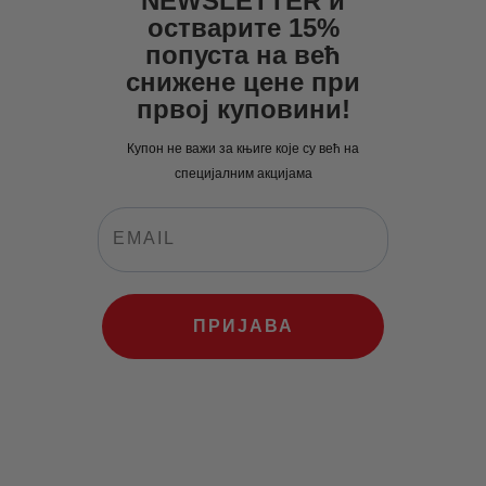
NEWSLETTER и
остварите 15%
попуста на већ
снижене цене при
првој куповини!
Купон не важи за књиге које су већ на
специјалним акцијама
ПРИЈАВА