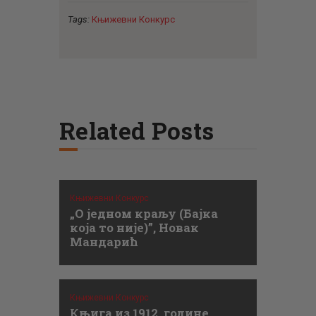
Tags:
Књижевни Конкурс
Related Posts
Књижевни Конкурс
„O једном краљу (Бајка
која то није)”, Новак
Мандарић
Књижевни Конкурс
Књига из 1912. године