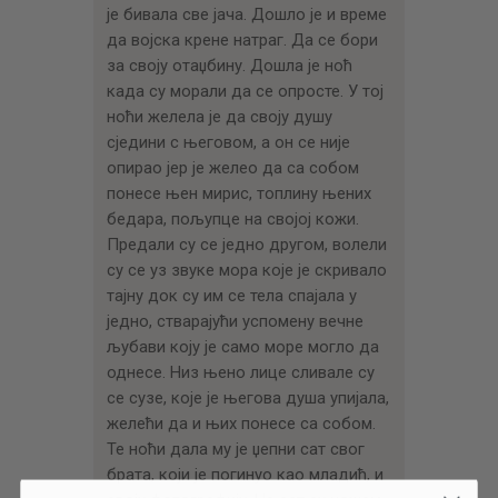
је бивала све јача. Дошло је и време
да војска крене натраг. Да се бори
за своју отаџбину. Дошла је ноћ
када су морали да се опросте. У тој
ноћи желела је да своју душу
сједини с његовом, а он се није
опирао јер је желео да са собом
понесе њен мирис, топлину њених
бедара, пољупце на својој кожи.
Предали су се једно другом, волели
су се уз звуке мора које је скривало
тајну док су им се тела спајала у
једно, стварајући успомену вечне
љубави коју је само море могло да
однесе. Низ њено лице сливале су
се сузе, које је његова душа упијала,
желећи да и њих понесе са собом.
Те ноћи дала му је џепни сат свог
брата, који је погинуо као младић, и