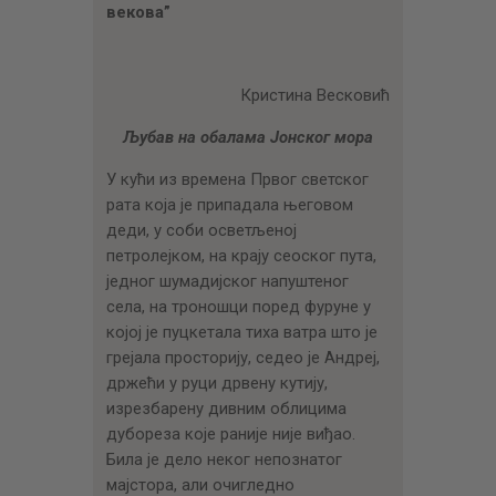
ЦЕНОВНИК
векова”
ПИСМО
Кристина Весковић
Љубав на обалама Јонског мора
У кући из времена Првог светског
рата која је припадала његовом
деди, у соби осветљеној
петролејком, на крају сеоског пута,
једног шумадијског напуштеног
села, на троношци поред фуруне у
којој је пуцкетала тиха ватра што је
грејала просторију, седео је Андреј,
држећи у руци дрвену кутију,
изрeзбaрену дивним облицима
дубореза које раније није виђао.
Била је дело неког непознатог
мајстора, али очигледно