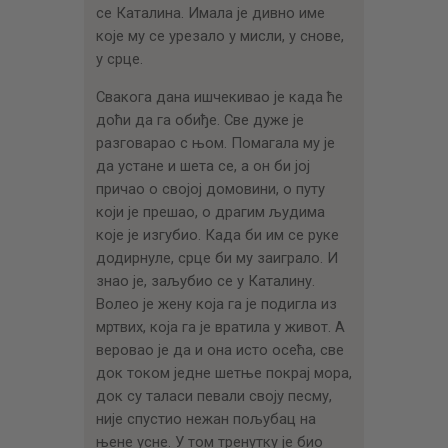
се Каталина. Имала је дивно име
које му се урезало у мисли, у снове,
у срце.
Свакога дана ишчекивао је када ће
доћи да га обиђе. Све дуже је
разговарао с њом. Помагала му је
да устане и шета се, а он би јој
причао о својој домовини, о путу
који је прешао, о драгим људима
које је изгубио. Када би им се руке
додирнуле, срце би му заиграло. И
знао је, заљубио се у Каталину.
Волео је жену која га је подигла из
мртвих, која га је вратила у живот. А
веровао је да и она исто осећа, све
док током једне шетње покрај мора,
док су таласи певали своју песму,
није спустио нежан пољубац на
њене усне. У том тренутку је био