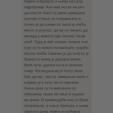
појило и бринуло о њему као род
најрођенији. Али није могао ни реч
да изусти. Како су дани одмицали,
његово стање се поправљало и
почео је да узима по залогај хлеба,
меког и укусног, да му се чинило да
никада у животу није окусио такав
хлеб. Тада је већ опазио зелене очи
које су га нежно посматрале, нудећи
му још хлеба. Схватио је да онај ко је
бринуо о њему је девојка нежне
беле пути, црвене косе и зелених
очију. Изгледала му је попут виле.
Као дечак, тако је замишљао виле о
којима су у селу често причали.
Њене руке су га миловале по
образима, прале му лице и нудиле
му храну. И захваљујући њој се брже
опорављао, а она је бринула о њему
свакога дана, нежно и осећајно.