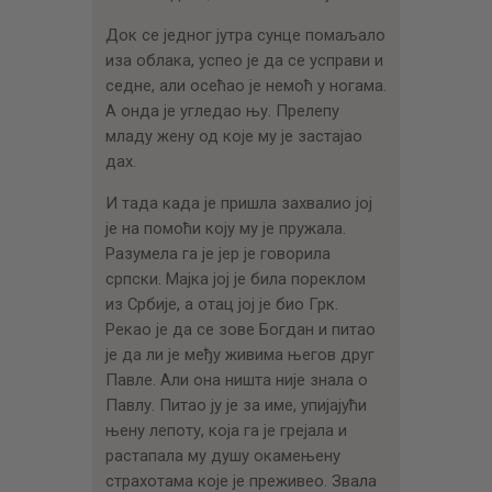
Док се једног јутра сунце помаљало
иза облака, успео је да се усправи и
седне, али осећао је немоћ у ногама.
А онда је угледао њу. Прелепу
младу жену од које му је застајао
дах.
И тада када је пришла захвалио јој
је на помоћи коју му је пружала.
Разумела га је јер је говорила
српски. Мајка јој је била пореклом
из Србије, а отац јој је био Грк.
Рекао је да се зове Богдан и питао
је да ли је међу живима његов друг
Павле. Али она ништа није знала о
Павлу. Питао ју је за име, упијајући
њену лепоту, која га је грејала и
растапала му душу окамењену
страхотама које је преживео. Звала