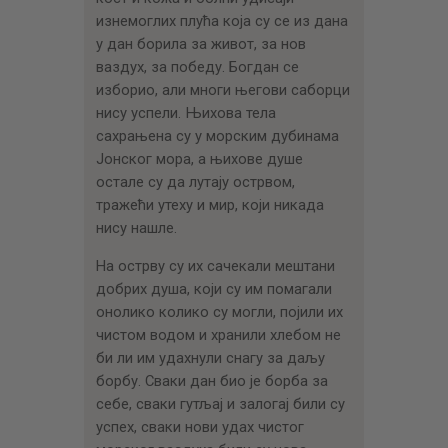
изнемоглих плућа која су се из дана
у дан борила за живот, за нов
ваздух, за победу. Богдан се
изборио, али многи његови саборци
нису успели. Њихова тела
сахрањена су у морским дубинама
Јонског мора, а њихове душе
остале су да лутају острвом,
тражећи утеху и мир, који никада
нису нашле.
На острву су их сачекали мештани
добрих душа, који су им помагали
онолико колико су могли, појили их
чистом водом и хранили хлебом не
би ли им удахнули снагу за даљу
борбу. Сваки дан био је борба за
себе, сваки гутљај и залогај били су
успех, сваки нови удах чистог