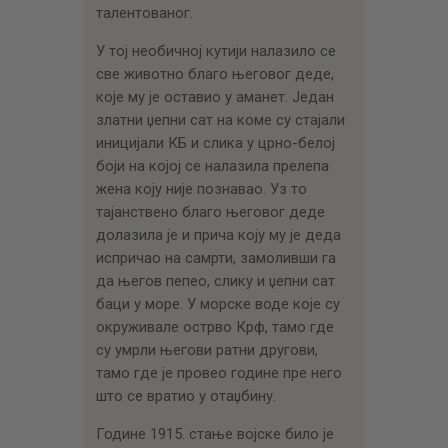
талентованог.
У тој необичној кутији налазило се
све животно благо његовог деде,
које му је оставио у аманет. Један
златни џепни сат на коме су стајали
иницијали КБ и слика у црно-белој
боји на којој се налазила прелепа
жена коју није познавао. Уз то
тајанствено благо његовог деде
долазила је и прича коју му је деда
испричао на самрти, замоливши га
да његов пепео, слику и џепни сат
баци у море. У морске воде које су
окруживале острво Крф, тамо где
су умрли његови ратни другови,
тамо где је провео године пре него
што се вратио у отаџбину.
Године 1915. стање војске било је