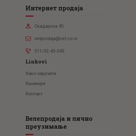
Интернет продаја
Скадарска 45
netprodaja@cet.co.rs
011/32-43-043
Linkovi
Како наручити
Књижаре
Контакт
Велепродаја и лично
преузимање