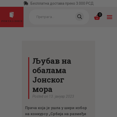
Бесплатна достава преко 3.000 РСД
Products
search
0
ПОЧЕТНА
КАТЕГОРИЈЕ
Љубав на
НАЈПРОДАВАНИЈЕ
обалама
НОВЕ КЊИГЕ
Јонског
ОТРГНУТО ОД
мора
ЗАБОРАВА
Posted on 13. јануар 2023
АУТОРИ
Прича која је ушла у шири избор
АКТУЕЛНОСТИ
на конкурсу „Србија на размеђи