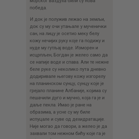
морског ваздуха били су нова
победа.
И док је полужив лежао на земљи,
док су му очи утањале у мученички
сан, на лицу је осетио меку белу
кожу нечијих руку које га подижу и
нуде му гутљај воде. Изморен и
исцрпљен, Богдан је желео само да
се напије воде и спава. Али те нежне
беле руке су неколико пута дневно
додиривале његову кожу изгорелу
на планинском сунцу, сунцу које је
грејало планине Албаније, којима су
пешачили дуго и мучно, која га је и
даље пекла. Имао је ране на
образима, а усне су му биле
испуцале и суве од дехидратације.
Није могао да говори, а желео је да
захвали том нежном бићу које га је