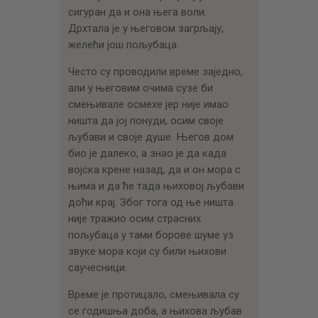
сигуран да и она њега воли.
Дрхтала је у његовом загрљају,
желећи још пољубаца.
Често су проводили време заједно,
али у његовим очима сузе би
смењивале осмехе јер није имао
ништа да јој понуди, осим своје
љубави и своје душе. Његов дом
био је далеко, а знао је да када
војска крене назад, да и он мора с
њима и да ће тада њиховој љубави
доћи крај. Због тога од ње ништа
није тражио осим страсних
пољубаца у тами борове шуме уз
звуке мора који су били њихови
саучесници.
Време је протицало, смењивала су
се годишња доба, а њихова љубав