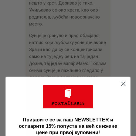
нешто у крст. Дозивао је тихо.
Умиљавао се око крста, као око
родитеља, љубећи новоозначено
место.
Сунце је грануло и прво обасјало
натпис који љубљаху усне дечакове.
Зраци као да су се концентрисали
само на ту једну реч, на тај један
дозив, тај један вапај:
Мамо!
Топлим
очима сунце је пажљиво гледало у
дечака. Зраци су грејали његове
вечно отворене очи које су гледале
на
мамо
, а светлост му је миловала
риђу косицу. Кружна литанија врана
устремљиваше се ка хумци. Одавно
би злоцрнице биле слетеле на
заспалога, да их није одбијала
Пријавите се за наш NEWSLETTER и
остварите 15% попуста на већ снижене
златост крста с хумке.
цене при првој куповини!