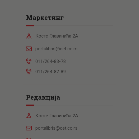
Маркетинг
Косте Главинића 2А
portalibris@cet.co.rs
011/264-83-78
011/264-82-89
Редакција
Косте Главинића 2А
portalibris@cet.co.rs