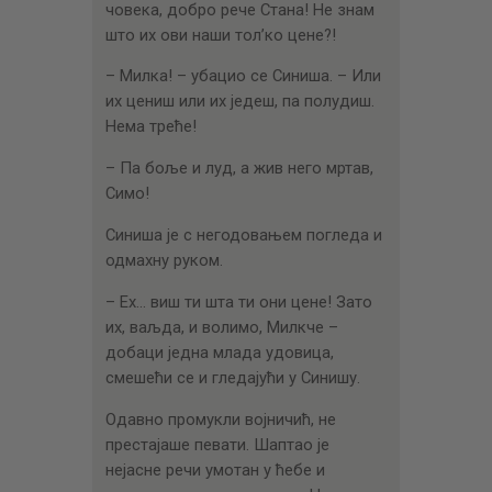
човека, добро рече Стана! Не знам
што их ови наши тол’ко цене?!
– Милка! – убацио се Синиша. – Или
их цениш или их једеш, па полудиш.
Нема треће!
– Па боље и луд, а жив него мртав,
Симо!
Синиша је с негодовањем погледа и
одмахну руком.
– Ех… виш ти шта ти они цене! Зато
их, ваљда, и волимо, Милкче –
добаци једна млада удовица,
смешећи се и гледајући у Синишу.
Одавно промукли војничић, не
престајаше певати. Шаптао је
нејасне речи умотан у ћебе и