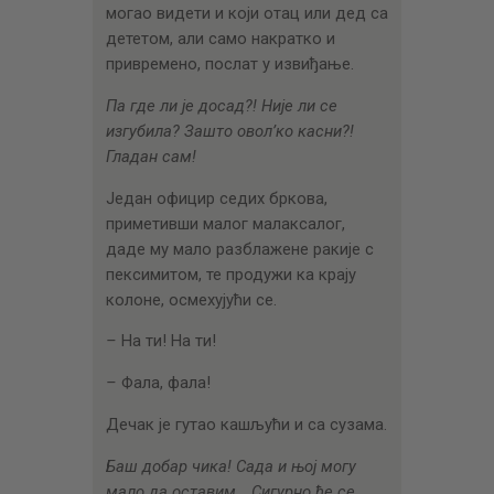
могао видети и који отац или дед са
дететом, али само накратко и
привремено, послат у извиђање.
Па где ли је досад?! Није ли се
изгубила? Зашто овол’ко касни?!
Гладан сам!
Један официр седих бркова,
приметивши малог малаксалог,
даде му мало разблажене ракије с
пексимитом, те продужи ка крају
колоне, осмехујући се.
–
На ти! На ти!
–
Фала, фала!
Дечак је гутао кашљући и са сузама.
Баш добар чика! Сада и њој могу
мало да оставим… Сигурно ће се