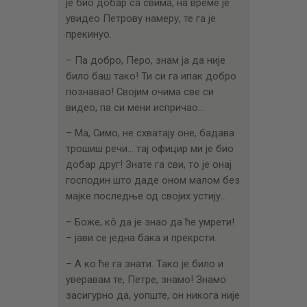
је био добар са свима, на време је
увидео Петрову намеру, те га је
прекинуо.
– Па добро, Перо, знам ја да није
било баш тако! Ти си га ипак добро
познавао! Својим очима све си
видео, па си мени испричао…
– Ма, Симо, не схватају оне, бадава
трошиш речи… тај официр ми је био
добар друг! Знате га сви, то је онај
господин што даде оном малом без
мајке последње од својих устију…
– Боже, кô да је знао да ће умрети!
– јави се једна бака и прекрсти.
– А ко ће га знати. Тако је било и
уверавам те, Петре, знамо! Знамо
засигурно да, уопште, он никога није