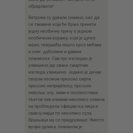
обрадовати!
Ветрови су дували снажно, као да
се такмиче који ће брже пренети
једну необичну причу о једном
необичном војнику, који је цупке
ишао, певушећи нешто кроз мећаву
и снег, дуболине и урвине
планинске. Сав пук изгледао је
узвишено јер сваки самртник
изгледа узвишено. Једино је дечак
својом песмом пркосио смрти,
пркосио непријатељу, пркосио
невољи, злу, зими и околностима.
Његов пев измами неколико осмеха
на пробледела официрска лица и
свакој мајци по неколико суза.
Вршњаци му се придружише. Уместо
вучјих урлика, планином је