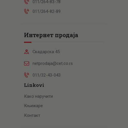
011/264-83-78
011/264-82-89
Интернет продаја
Скадарска 45
netprodaja@cet.co.rs
011/32-43-043
Linkovi
Како наручити
Књижаре
Контакт