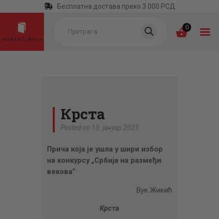
Бесплатна достава преко 3.000 РСД
Products
search
0
ПОЧЕТНА
КАТЕГОРИЈЕ
Крста
НАЈПРОДАВАНИЈЕ
Posted on 13. јануар 2023
НОВЕ КЊИГЕ
Прича која је ушла у шири избор
ОТРГНУТО ОД
на конкурсу „Србија на размеђи
ЗАБОРАВА
векова”
АУТОРИ
Вук Жикић
АКТУЕЛНОСТИ
Крста