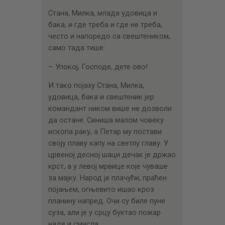
Стана, Милка, млада удовица и
бака, и где треба и где не треба,
често и напоредо са свештеником,
само тада тише:
–
Упокој, Господе, дете ово!
И тако појаху Стана, Милка,
удовица, бака и свештеник јер
командант ником више не дозволи
да остане. Синиша малом човеку
ископа раку, а Петар му постави
своју плаву капу на светлу главу. У
црвеној десној шаци дечак је држао
крст, а у левој мрвице које чуваше
за мајку. Народ је плачући, праћен
појањем, огњевито ишао кроз
планину напред. Очи су биле пуне
суза, али је у срцу буктао пожар
наде и смисла.