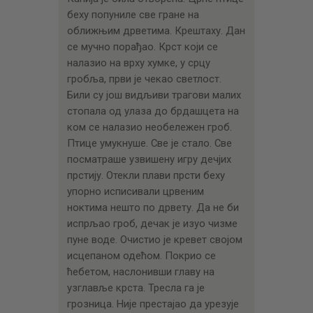
беху попуниле све гране на
оближњим дрветима. Крештаху. Дан
се мучно порађао. Крст који се
налазио на врху хумке, у срцу
гробља, први је чекао светлост.
Били су још видљиви трагови малих
стопала од улаза до брдашцета на
ком се налазио необележен гроб.
Птице умукнуше. Све је стало. Све
посматраше узвишену игру дечјих
прстију. Отекли плави прсти беху
упорно исписивали црвеним
ноктима нешто по дрвету. Да не би
испрљао гроб, дечак је изуо чизме
пуне воде. Очистио је кревет својом
исцепаном одећом. Покрио се
ћебетом, наслонивши главу на
узглавље крста. Тресла га је
грозница. Није престајао да урезује