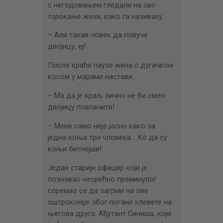
с негодовањем гледали на
ово
торокање жена
, како га називаху.
– Али такав човек да повуче
двојицу, еј!
После краће паузе жена с дугачком
косом у марами настави:
– Ма да је краљ лично не би смео
двојицу повлачити!
– Мене само неје јасно како за
једна коња три чловека… Кô да су
коњи битнејши!
Један старији официр који је
познавао несрећно преминулог
спремао се да загрми на ове
оштроконџе због погане клевете на
његова друга. Ађутант Синиша, који