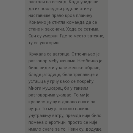
застали на секунд. Када увидеше
да их последњи редови стижу,
наставише право кроз планину.
Коначно је стигла команда да се
стане и законачи. Хода се сатима.
Сви су уморни. Где те место затекне,
ту се улогориш.
Крчкала се ватрица. Отпочињао је
разговор међу женама. Необично је
било видети упале женске образе,
бледе јагодице, беле трепавице и
усташца у грчу како се покрећу.
Многи мушкарац би у таквим
разговорима уживао. То му је
крепило душу и давало снаге за
сутра. То му је поново палило
унутрашњу ватру, премда није било
помена о еротици, просто се није
имало снаге за то. Неки су, додуше,