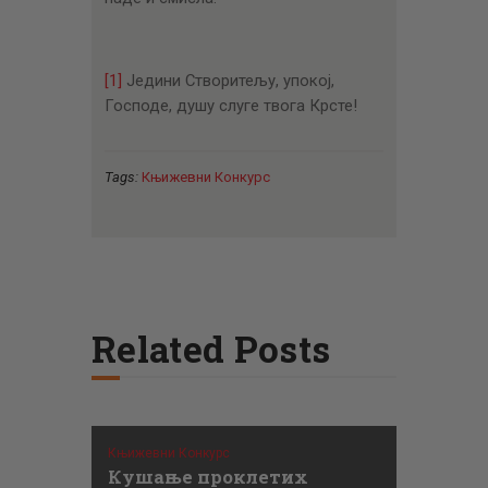
[1]
Једини Створитељу, упокој,
Господе, душу слуге твога Крсте!
Tags:
Књижевни Конкурс
Related Posts
Књижевни Конкурс
Кушање проклетих