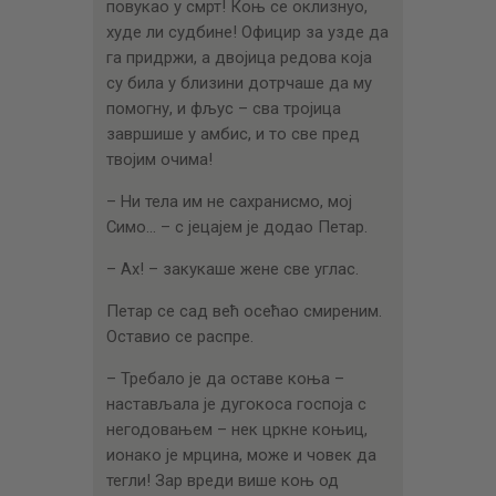
повукао у смрт! Коњ се оклизнуо,
худе ли судбине! Официр за узде да
га придржи, а двојица редова која
су била у близини дотрчаше да му
помогну, и фљус – сва тројица
завршише у амбис, и то све пред
твојим очима!
– Ни тела им не сахранисмо, мој
Симо… – с јецајем је додао Петар.
– Ах! – закукаше жене све углас.
Петар се сад већ осећао смиреним.
Оставио се распре.
– Требало је да оставе коња –
настављала је дугокоса госпоја с
негодовањем – нек цркне коњиц,
ионако је мрцина, може и човек да
тегли! Зар вреди више коњ од