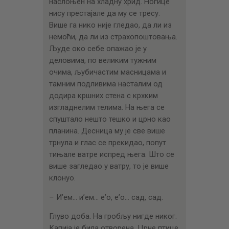
наслоњен на хладну хрид. Ногице
нису престајале да му се тресу.
Више га нико није гледао, да ли из
немоћи, да ли из страхопоштовања.
Људе око себе опажао је у
деловима, по великим тужним
очима, љубичастим масницама и
тамним подливима насталим од
додира кршних стена с крхким
изгладнелим телима. На њега се
спуштало нешто тешко и црно као
планина. Десница му је све више
трнула и глас се прекидао, попут
тињале ватре испред њега. Што се
више загледао у ватру, то је више
клонуо.
–
И’ем… и’ем… е’о, е’о… сад, сад.
Глуво доба. На гробљу нигде никог.
Капија је била отворена. Црне птице