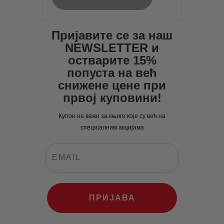
Пријавите се за наш
NEWSLETTER и
остварите 15%
попуста на већ
снижене цене при
првој куповини!
Купон не важи за књиге које су већ на
специјалним акцијама
ПРИЈАВА