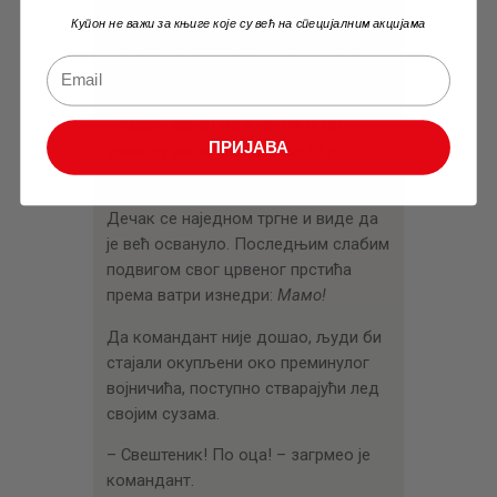
Светлост је била упорна. Наставила
Купон не важи за књиге које су већ на специјалним акцијама
је да утопљава дечака, све док није
дотакао сневидеће дно. – Чуо се
плач жена.
–
Мали! Мали! Не и ти! Не и ти! –
ПРИЈАВА
углас су викале жене док га је
Синиша тресао.
Дечак се наједном тргне и виде да
је већ освануло. Последњим слабим
подвигом свог црвеног прстића
према ватри изнедри:
Мамо!
Да командант није дошао, људи би
стајали окупљени око преминулог
војничића, поступно стварајући лед
својим сузама.
– Свештеник! По оца! – загрмео је
командант.