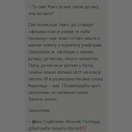
– Ту сам! Како је име овом дечаку,
зна ли неко?
Сви поникоше. Нико до старијег
официра који је раније те ноћи
преминуо није знао готово ништа о
малом човеку у војничкој униформи.
Свештеник је, загледан у крваву
ручицу дечакову, нешто приметио.
Пред дечаком је урезан у белој
земљи лежао велики крст на ком је
писало
М
и размазана писана слова
ћирилице –
ааа.
Посматрајући крст,
свештеник се насмеши тужно.
Започе опело.
Свештеник:
– Ѥдине Содѣтелю, ȣпокой, Господи,
дȣшȣ раба твоѥгѡ Крсте!
[1]