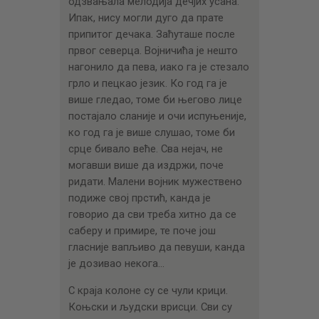
одзвањала мелодија дечјих усана.
Ипак, нису могли дуго да прате
припитог дечака. Заћуташе после
првог северца. Војничића је нешто
нагонило да пева, иако га је стезало
грло и пецкао језик. Ко год га је
више гледао, томе би његово лице
постајало сланије и очи испуњеније,
ко год га је више слушао, томе би
срце бивало веће. Сва нејач, не
могавши више да издржи, поче
ридати. Малени војник мужествено
подиже свој прстић, канда је
говорио да сви треба хитно да се
саберу и примире, те поче још
гласније вапљиво да певуши, канда
је дозивао некога…
С краја колоне су се чули крици.
Коњски и људски врисци. Сви су