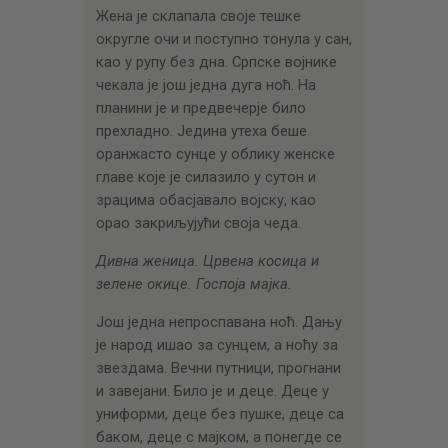
ЦЕНОВНИК
Жена је склапала своје тешке
округле очи и поступно тонула у сан,
ПИСМО
као у рупу без дна. Српске војнике
чекала је још једна дуга ноћ. На
планини је и предвечерје било
прехладно. Једина утеха беше
оранжасто сунце у облику женске
главе које је силазило у сутон и
зрацима обасјавало војску, као
орао закриљујући своја чеда.
Дивна женица. Црвена косица и
зелене окице. Госпоја мајка.
Још једна непроспавана ноћ. Дању
је народ ишао за сунцем, а ноћу за
звездама. Вечни путници, прогнани
и завејани. Било је и деце. Деце у
униформи, деце без пушке, деце са
баком, деце с мајком, а понегде се