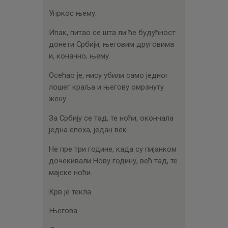
Упркос њему.
Ипак, питао се шта ли ће будућност
донети Србији, његовим друговима
и, коначно, њему.
Осећао је, нису убили само једног
лошег краља и његову омрзнуту
жену.
За Србију се тад, те ноћи, окончала
једна епоха, један век.
Не пре три године, када су пијанком
дочекивали Нову годину, већ тад, те
мајске ноћи.
Крв је текла.
Његова.