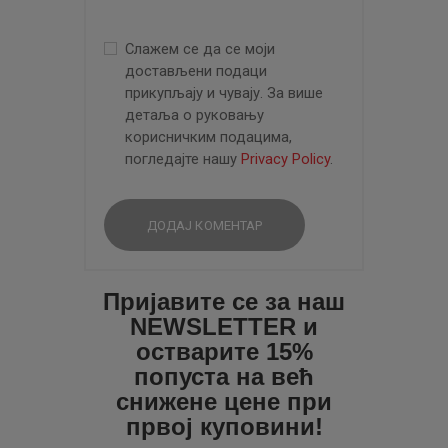
Слажем се да се моји
достављени подаци
прикупљају и чувају. За више
детаља о руковању
корисничким подацима,
погледајте нашу
Privacy Policy
.
Пријавите се за наш
NEWSLETTER и
остварите 15%
попуста на већ
снижене цене при
првој куповини!