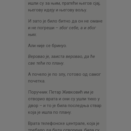
ишли су за њим, пратећи његов сјај,
његову идеју и његову вољу.
И зато је било битно да он не омане
и не погреши –
због себе, а и због
њих
.
Али није се бринуо.
Веровао је, заиста веровао, да ће
све тећи по плану.
А почело је по злу, готово од самог
почетка.
Поручник Петар Живковић им је
отворио врата и они су ушли тихо у
двор – и то је била последња ствар
која је ишла по плану.
Врата телефонске централе, која је
требало да буду отворена, била су