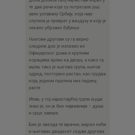
доба добила свој најчистији израз у
те две речи које су потресале још
увек успавану Србију, која није
слутила је преврат у ваздуху и коју је
чекало убрзано буђење.
Његови другови су га верно
следили док је излазио из
Официрског дома и крупним
корацима хрлио ка двору, а како су
ишли, тако је његова група, његов
одред, постојано растао, као грудва
која, једном пуштена низ падину,
расте.
Ипак, у тој нарастајућој групи људи
знао је, он је био најважнији – душа
и срце завере.
Био је звезда те мрачне, мајске ноћи
и његових двадесет седам другова