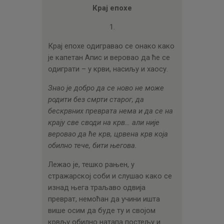
ЦЕНОВНИК
Крај епохе
ПИСМО
1.
Крај епохе одигравао се онако како
је капетан Апис и веровао да ће се
одиграти – у крви, насиљу и хаосу.
Знао је добро да се ново не може
родити без смрти старог, да
бескрвних преврата нема и да се на
крају све своди на крв… али није
веровао да ће крв, црвена крв која
обилно тече, бити његова.
Лежао је, тешко рањен, у
стражарској соби и слушао како се
изнад њега траљаво одвија
преврат, немоћан да учини ишта
више осим да буде ту и својом
крвљу обилно натапа постељу и