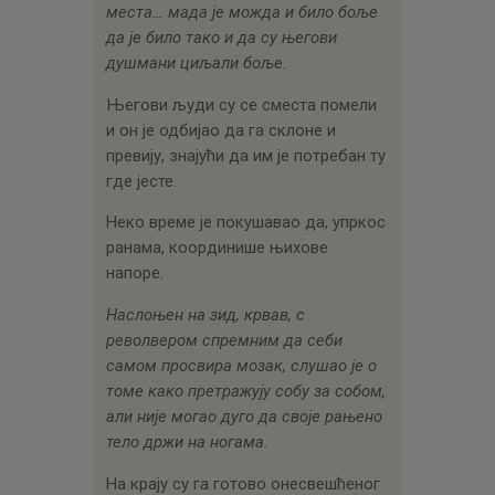
места… мада је можда и било боље
да је било тако и да су његови
душмани циљали боље.
Његови људи су се сместа помели
и он је одбијао да га склоне и
превију, знајући да им је потребан ту
где јесте.
Неко време је покушавао да, упркос
ранама, координише њихове
напоре.
Наслоњен на зид, крвав, с
револвером спремним да себи
самом просвира мозак, слушао је о
томе како претражују собу за собом,
али није могао дуго да своје рањено
тело држи на ногама.
На крају су га готово онесвешћеног