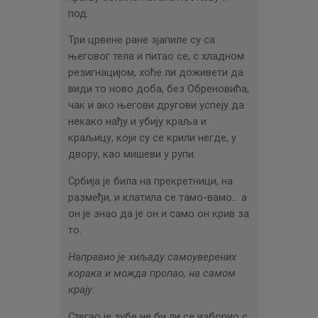
под.
Три црвене ране зјапиле су са
његовог тела и питао се, с хладном
резигнацијом, хоће ли доживети да
види то ново доба, без Обреновића,
чак и ако његови другови успеју да
некако нађу и убију краља и
краљицу, који су се крили негде, у
двору, као мишеви у рупи.
Србија је била на прекретници, на
размеђи, и клатила се тамо-вамо… а
он је знао да је он и само он крив за
то.
Направио је хиљаду самоуверених
корака и можда пропао, на самом
крају.
Стегао је зубе не би ли се изборио с