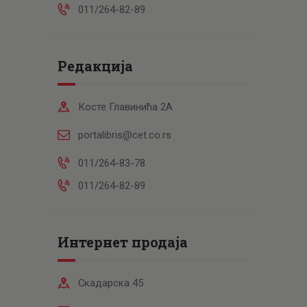
011/264-82-89
Редакција
Косте Главинића 2А
portalibris@cet.co.rs
011/264-83-78
011/264-82-89
Интернет продаја
Скадарска 45