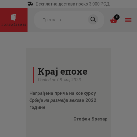
Бесплатна достава преко 3.000 РСД
Products
search
0
ПОЧЕТНА
КАТЕГОРИЈЕ
Крај епохе
НАЈПРОДАВАНИЈЕ
Posted on 08. мај 2023
НОВЕ КЊИГЕ
Награђена прича на конкурсу
ОТРГНУТО ОД
Србија на размеђи векова
2022.
ЗАБОРАВА
године
АУТОРИ
Стефан Брезар
АКТУЕЛНОСТИ