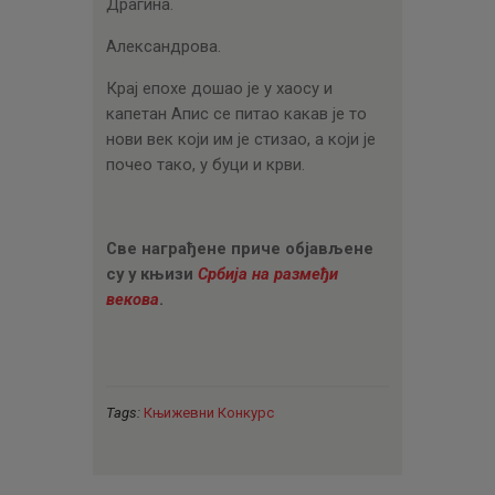
Драгина.
Александрова.
Крај епохе дошао је у хаосу и
капетан Апис се питао какав је то
нови век који им је стизао, а који је
почео тако, у буци и крви.
Све награђене приче објављене
су у књизи
Србија на размеђи
векова
.
Tags:
Књижевни Конкурс