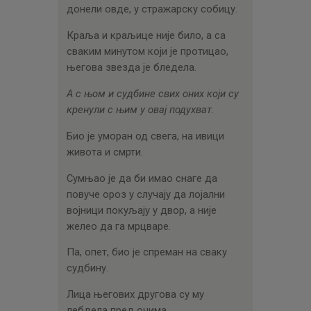
донели овде, у стражарску собицу.
Краља и краљице није било, а са
сваким минутом који је протицао,
његова звезда је бледела.
А с њом и судбине свих оних који су
кренули с њим у овај подухват.
Био је уморан од свега, на ивици
живота и смрти.
Сумњао је да би имао снаге да
повуче ороз у случају да лојални
војници покуљају у двор, а није
желео да га мрцваре.
Па, опет, био је спреман на сваку
судбину.
Лица његових другова су му
лебдела пред очима.