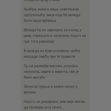
Храбра, мушка лица, осветљена
одлучношћу, лица која ће можда
бити лица мртваца.
Можда ће их завезати за колац у
јами, стрељати и затрпати, пошто их
пре тога ражалују.
А можда их благословена срећа
награди смрћу пре те срамоте.
Ту, на размеђи векова, успеха и
неуспеха, смрти и живота, све је
било могуће.
Зачуо је пуцње и крике негде у
висини.
Нешто се дешавало, али није могао
да провери шта тачно.