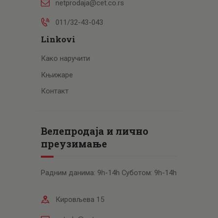
netprodaja@cet.co.rs
011/32-43-043
Linkovi
Како наручити
Књижаре
Контакт
Велепродаја и лично
преузимање
Радним данима: 9h-14h Суботом: 9h-14h
Кировљева 15