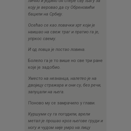
лично и једино он спере сву љагу за
коју је веровао да су Обреновићи
бацили на Србију.
Осећао се као ловачки хрт који је
наишао на свеж траг и пратио га је,
упркос свему.
И од ловца је постао ловина.
Болело га је то више но све три ране
које је задобио.
Уместо на незнанца, налетео је на
двојицу стражара и они су, без речи,
запуцали на њега.
Поново му се замрачило у глави.
Куршуми су га погодили, врели
метал је прошао кроз његове груди и
ногу и чудом није умро на лицу