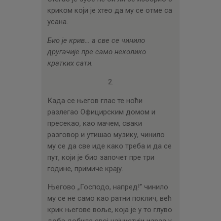
криком који је хтео да му се отме са
усана.
Био је крив… а све се чинило
другачије пре само неколико
кратких сати.
2.
Када се његов глас те ноћи
разлегао Официрским домом и
пресекао, као мачем, сваки
разговор и утишао музику, чинило
му се да све иде како треба и да се
пут, који је био започет пре три
године, примиче крају.
Његово „Господо, напред!” чинило
му се не само као ратни поклич, већ
крик његове воље, која је у то глуво