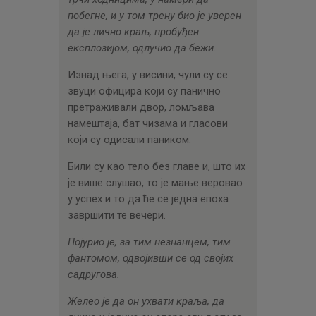
побегне, и у том трену био је уверен
да је лично краљ, пробуђен
експлозијом, одлучио да бежи.
Изнад њега, у висини, чули су се
звуци официра који су панично
претраживали двор, ломљава
намештаја, бат чизама и гласови
који су одисали паником.
Били су као тело без главе и, што их
је више слушао, то је мање веровао
у успех и то да ће се једна епоха
завршити те вечери.
Појурио је, за тим незнанцем, тим
фантомом, одвојивши се од својих
садругова.
Желео је да он ухвати краља, да