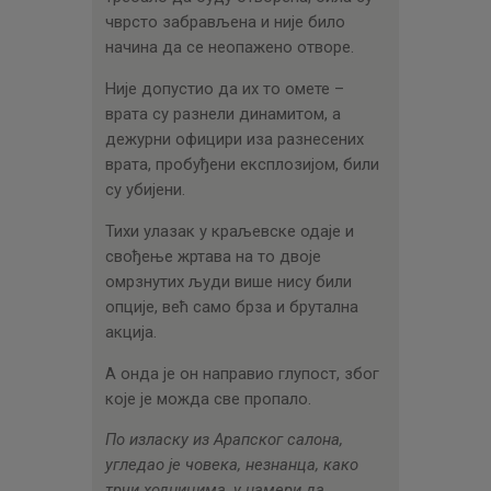
чврсто забрављена и није било
начина да се неопажено отворе.
Није допустио да их то омете –
врата су разнели динамитом, а
дежурни официри иза разнесених
врата, пробуђени експлозијом, били
су убијени.
Тихи улазак у краљевске одаје и
свођење жртава на то двоје
омрзнутих људи више нису били
опције, већ само брза и брутална
акција.
А онда је он направио глупост, због
које је можда све пропало.
По изласку из Арапског салона,
угледао је човека, незнанца, како
трчи ходницима, у намери да