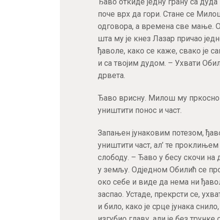
Ђаво откиде једну грану са дуда 
поче врх да гори. Стане се Мило
одговора, а времена све мање. О
шта му је кнез Лазар причао једн
ђаволе, како се каже, свако је с
и са твојим дудом. – Ухвати Оби
дрвета.
Ђаво врисну. Милош му пркосно р
уништити понос и част.
Запањен јунаковим потезом, ђав
уништити част, ал’ те проклињем 
слободу. – Ђаво у бесу скочи на 
у земљу. Одједном Обилић се про
око себе и виде да нема ни ђавол
заспао. Устаде, прекрсти се, ухва
и било, како је срце јунака снил
изгубио главу, али је без трунке