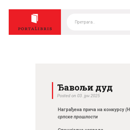
Products
search
Ђавољи дуд
Posted on 03. јун 2025
Награђена прича на конкурсу
(Н
српске прошлости