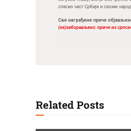
спасио част Србији и своме народ
Све награђене приче објављен
(не)заборављено: приче из српс
Related Posts