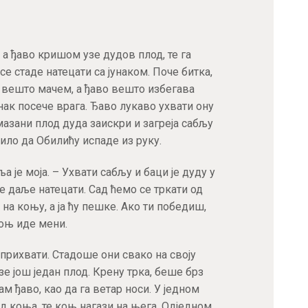
 а ђаво кришом узе дудов плод, те га
е стаде натецати са јунаком. Поче битка,
е вешто мачем, а ђаво вешто избегава
ак посече врага. Ђаво лукаво ухвати ону
азмазани плод дуда заискри и загреја сабљу
ило да Обилићу испаде из руку.
а је моја. – Ухвати сабљу и баци је дуду у
се даље натецати. Сад ћемо се тркати од
 на коњу, а ја ћу пешке. Ако ти победиш,
коњ иде мени.
прихвати. Стадоше они свако на своју
зе још један плод. Крену трка, беше брз
ам ђаво, као да га ветар носи. У једном
ед коња, те коњ нагази на њега. Одједном