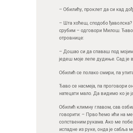
– Обилићу, проклет да си кад дођ
– Шта хоћеш, сподобо ђаволска? 
срубим – одговори Милош. Ђаво, 
отровнице:
– Дошао си да спаваш под мојим 
једеш моје лепе дудиње. Сад је в
Обилић се полако смири, па упит
Ђаво се насмеја, па проговори о
натецати мало. Да видимо ко је ј
Обилић климну главом, сав озбиљ
говорити: – Прво ћемо ићи на мег
сопственим рукама. Ако ме победи
испадне из руке, онда је сабља мо