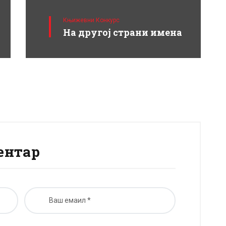
Књижевни Конкурс
На другој страни имена
ентар