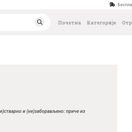
Беспла
ПОЧЕТНА
Почетна
Категорије
Отр
КАТЕГОРИЈЕ
НАЈПРОДАВАНИЈ
Е
НОВЕ КЊИГЕ
ОТРГНУТО ОД
ЗАБОРАВА
е)стварно и (не)заборављено: приче из
АУТОРИ