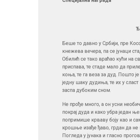
Специјална награда
Ђ
Беше то давно у Србији, пре Кос
кнежева вечера, па се јунаци ст
Обилић се тако враћао кући на 
приспава, те стаде мало да приле
коња, те га веза за дуд. Пошто ј
једну шаку дудиња, те их у слас
заспа дубоким сном.
Не прође много, а он усни необич
покрај дуда и како убра један њ
попримише крваву боју као и сам
крошње изађе ђаво, грдан да не 
Погледа у јунака и гласно прогов