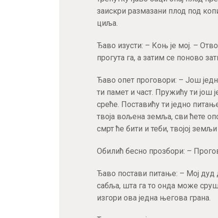
заискри размазани плод под копи
циља.
Ђаво изусти: – Коњ је мој. – От
прогута га, а затим се поново зат
Ђаво опет проговори: – Још једн
ти памет и част. Пружићу ти још 
среће. Поставићу ти једно питање
твоја вољена земља, сви ћете опс
смрт ће бити и теби, твојој земљи 
Обилић бесно прозбори: – Прого
Ђаво постави питање: – Мој дуд 
сабља, шта га то онда може ср
изгори ова једна његова грана.