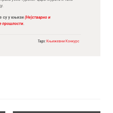
у.
е су у књизи
(Не)стварно и
ке прошлости
.
Tags:
Књижевни Конкурс