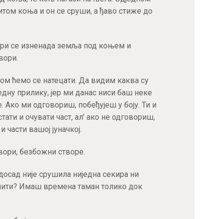
том коња и он се сруши, а ђаво стиже до
вори се изненада земља под коњем и
вори.
ом ћемо се натецати. Да видим каква су
једну прилику, јер ми данас ниси баш неке
. Ако ми одговориш, побеђујеш у боју. Ти и
тати и очувати част, ал’ ако не одговориш,
и части вашој јуначкој.
вори, безбожни створе.
досад није срушила ниједна секира ни
ушити? Имаш времена таман толико док
Пријавите се за наш NEWSLETTER и