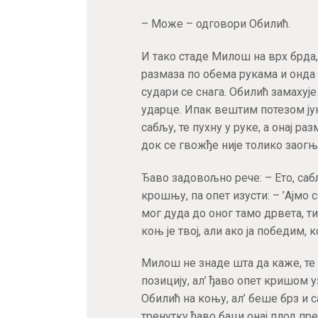
– Може – одговори Обилић.
И тако стаде Милош на врх брда,
размаза по обема рукама и онда с
судари се снага. Обилић замахуј
ударце. Ипак вештим потезом јун
сабљу, те пухну у руке, а онај р
док се гвожђе није толико заогњ
Ђаво задовољно рече: – Ето, сабљ
крошњу, па опет изусти: – ’Ајмо 
мог дуда до оног тамо дрвета, ти
коњ је твој, али ако ја победим, 
Милош не знаде шта да каже, те 
позицију, ал’ ђаво опет кришом у
Обилић на коњу, ал’ беше брз и с
тренутку ђаво баци онај плод пр