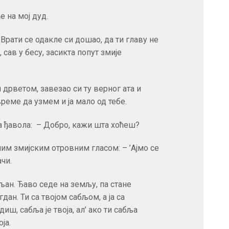
е на мој дуд.
Врати се одакле си дошао, да ти главу не
сав у бесу, засикта попут змије
дрветом, завезао си ту верног ата и
реме да узмем и ја мало од тебе.
а ђавола: – Добро, кажи шта хоћеш?
ним змијским отровним гласом: – ’Ајмо се
ачи.
ан. Ђаво седе на земљу, па стане
дан. Ти са твојом сабљом, а ја са
ш, сабља је твоја, ал’ ако ти сабља
ја.