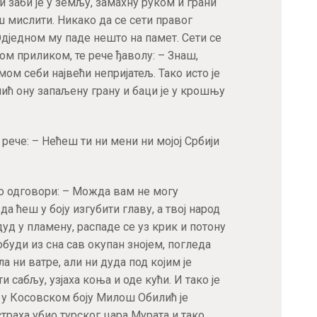
и заби је у земљу, замахну руком и грани
остварите 15% попуста на већ снижене
ш мислити. Никако да се сети правог
цене при првој куповини!
дједном му паде нешто на памет. Сети се
Купон не важи за књиге које су већ на специјалним акцијама
ом приликом, те рече ђаволу: – Знаш,
амом себи највећи непријатељ. Тако исто је
лић ону запаљену грану и баци је у крошњу
ПРИЈАВА
ече: – Нећеш ти ни мени ни мојој Србији
о одговори: – Можда вам не могу
да ћеш у боју изгубити главу, а твој народ
дуд у пламену, распаде се уз крик и потону
буди из сна сав окупан знојем, погледа
а ни ватре, али ни дуда под којим је
ти сабљу, узјаха коња и оде кући. И тако је
о, у Косовском боју Милош Обилић је
 страха убио турског цара Мурата и тако