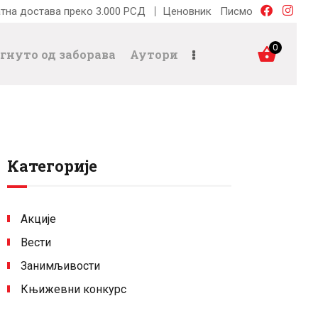
тна достава преко 3.000 РСД
Ценовник
Писмо
0
гнуто од заборава
Аутори
Категорије
Акције
Вести
Занимљивости
Књижевни конкурс