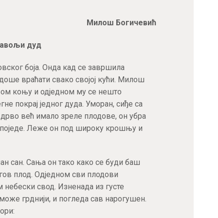
АКТУЕЛНОСТИ
Милош Богичевић
ЦЕНОВНИК
авољи дуд
ПИСМО
овског боја. Онда кад се завршила
адоше враћати свако својој кући. Милош
свом коњу и одједном му се нешто
гне покрај једног дуда. Уморан, сиђе са
е дрво већ имало зреле плодове, он убра
т поједе. Леже он под широку крошњу и
ан сан. Сања он тако како се буди баш
егов плод. Одједном сви плодови
 небески свод. Изненада из густе
може грднији, и погледа сав нарогушен.
ори: