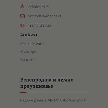
Скадарска 45
netprodaja@cet.co.rs
011/32-43-043
Linkovi
Како наручити
Књижаре
Контакт
Велепродаја и лично
преузимање
Радним данима: 9h-14h Суботом: 9h-14h