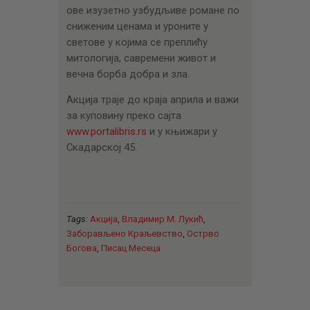
ове изузетно узбудљиве романе по
сниженим ценама и уроните у
светове у којима се преплићу
митологија, савремени живот и
вечна борба добра и зла.
Акција траје до краја априла и важи
за куповину преко сајта
www.portalibris.rs
и у књижари у
Скадарској 45.
Tags:
Акција
,
Владимир М. Лукић
,
Заборављено Краљевство
,
Острво
Богова
,
Писац Месеца