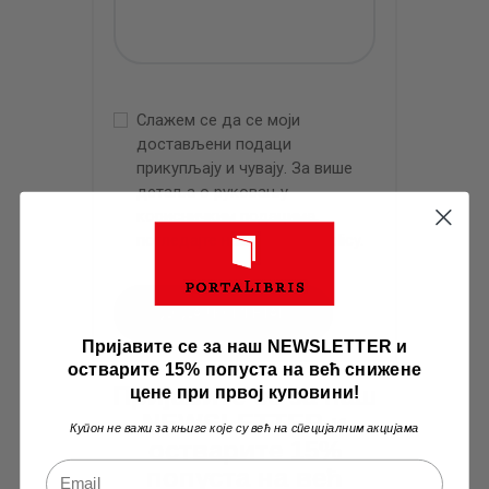
Слажем се да се моји
достављени подаци
прикупљају и чувају. За више
детаља о руковању
корисничким подацима,
погледајте нашу
Privacy Policy
.
Пријавите се за наш NEWSLETTER и
остварите 15% попуста на већ снижене
Пријавите се за наш
цене при првој куповини!
NEWSLETTER и
Купон не важи за књиге које су већ на специјалним акцијама
остварите 15%
попуста на већ