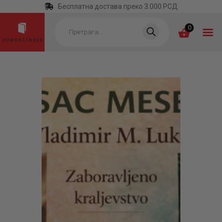
Бесплатна достава преко 3.000 РСД
Products
search
0
ПОЧЕТНА
КАТЕГОРИЈЕ
НАЈПРОДАВАНИЈЕ
НОВЕ КЊИГЕ
ОТРГНУТО ОД
ЗАБОРАВА
АУТОРИ
АКТУЕЛНОСТИ