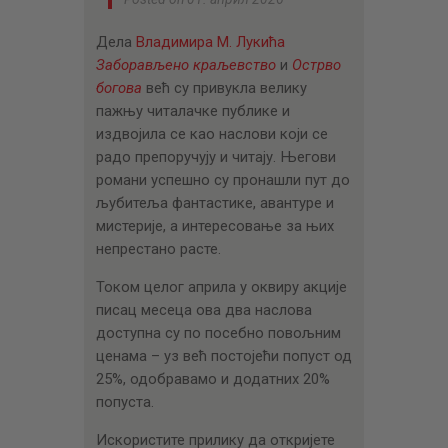
Дела
Владимира М. Лукића
Заборављено краљевство
и
Острво
богова
већ су привукла велику
пажњу читалачке публике и
издвојила се као наслови који се
радо препоручују и читају. Његови
романи успешно су пронашли пут до
љубитеља фантастике, авантуре и
мистерије, а интересовање за њих
непрестано расте.
Током целог априла у оквиру акције
писац месеца ова два наслова
доступна су по посебно повољним
ценама – уз већ постојећи попуст од
25%, одобравамо и додатних 20%
попуста.
Искористите прилику да откријете