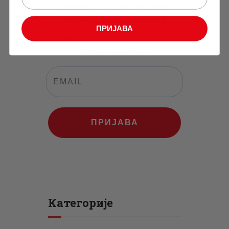
снижене цене при
првој куповини!
ПРИЈАВА
Купон не важи за књиге које су већ на
специјалним акцијама
ПРИЈАВА
Категорије