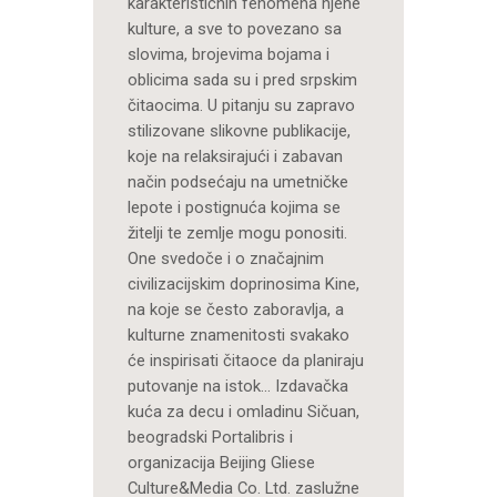
karakterističnih fenomena njene
kulture, a sve to povezano sa
slovima, brojevima bojama i
oblicima sada su i pred srpskim
čitaocima. U pitanju su zapravo
stilizovane slikovne publikacije,
koje na relaksirajući i zabavan
način podsećaju na umetničke
lepote i postignuća kojima se
žitelji te zemlje mogu ponositi.
One svedoče i o značajnim
civilizacijskim doprinosima Kine,
na koje se često zaboravlja, a
kulturne znamenitosti svakako
će inspirisati čitaoce da planiraju
putovanje na istok… Izdavačka
kuća za decu i omladinu Sičuan,
beogradski Portalibris i
organizacija Beijing Gliese
Culture&Media Co. Ltd. zaslužne