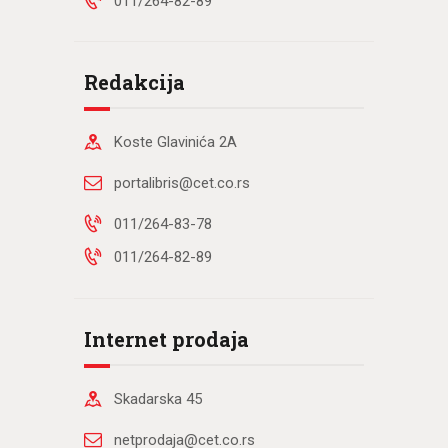
011/264-82-89
Redakcija
Koste Glavinića 2A
portalibris@cet.co.rs
011/264-83-78
011/264-82-89
Internet prodaja
Skadarska 45
netprodaja@cet.co.rs