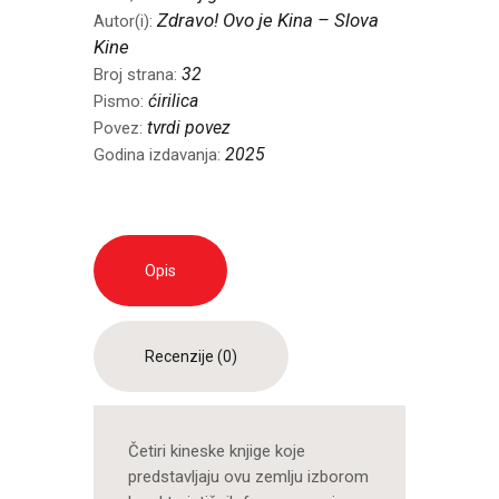
Zdravo! Ovo je Kina – Slova
Autor(i):
Kine
32
Broj strana:
ćirilica
Pismo:
tvrdi povez
Povez:
2025
Godina izdavanja:
Opis
Recenzije (0)
Četiri kineske knjige koje
predstavljaju ovu zemlju izborom