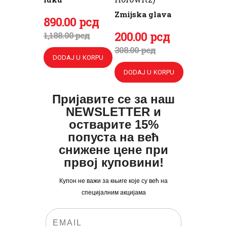
Zmijska glava
Originalna
890
Trenutna
.
00
рсд
cena
cena
Originalna
200
Trenutna
.
00
рсд
1,188
.
00
рсд
je
je:
cena
cena
308
.
00
рсд
DODAJ U KORPU
bila:
890
.
je
je:
DODAJ U KORPU
1,188
0
.
bila:
200
.
0
0
308
0
.
Пријавите се за наш
0
рсд.
0
0
NEWSLETTER и
рсд.
0
рсд.
остварите 15%
попуста на већ
рсд.
снижене цене при
првој куповини!
Купон не важи за књиге које су већ на
специјалним акцијама