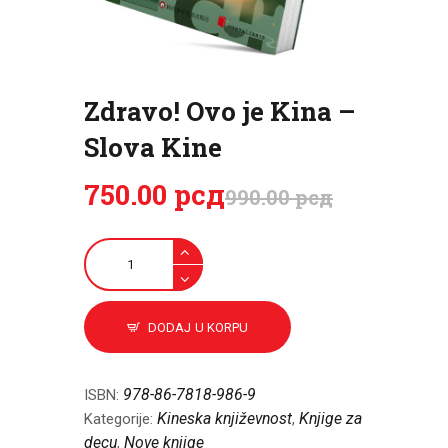
CENOVNIK
PISMO
Zdravo! Ovo je Kina –
Slova Kine
750
.
00
рсд
990
.
00
рсд
Zdravo!
Ovo
je
Kina
DODAJ U KORPU
-
Slova
Kine
978-86-7818-986-9
ISBN:
količina
Kineska književnost
Knjige za
Kategorije:
,
decu
Nove knjige
,