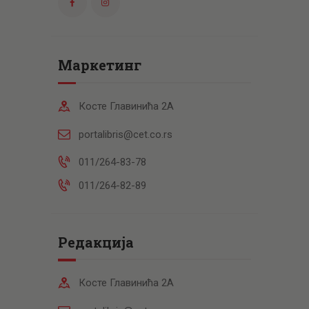
Маркетинг
Косте Главинића 2А
portalibris@cet.co.rs
011/264-83-78
011/264-82-89
Редакција
Косте Главинића 2А