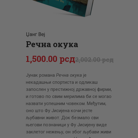
ЦЕНОВНИК
ПИСМО
Џанг Веј
Речна окука
1,500
.
00
рсд
2,002
.
00
рсд
Јунак романа
Речна окука
је
некадашњи спортиста и одликаш
запослен у престижној државној фирми,
и готово по свим мерилима би се могао
назвати успешним човеком. Међутим,
оно што Фу Јисијена кочи јесте
љубавни живот. Док безмало сви
његови познаници у Фу Јисијену виде
заклетог нежењу, он због љубави живи