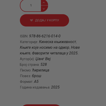
Речна
окука
количина
ДОДАЈ У КОРПУ
978-86-6216-014-0
ISBN:
Кинеска књижевност
Категорије:
,
Књиге које носимо на одмор
Нове
,
књиге
Фаворити читалаца у 2025.
,
Џанг Веј
Аутор(и):
528
Број страна:
ћирилица
Писмо:
брош
Повез:
А5
Формат:
2025
Година издавања: