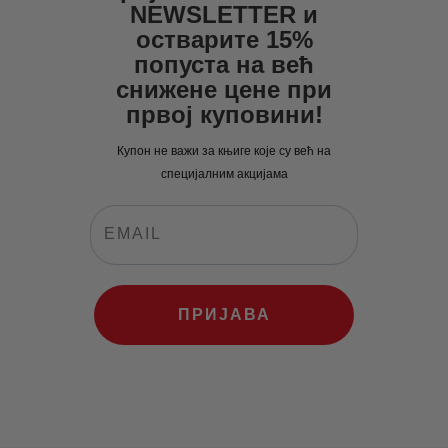
0
0
NEWSLETTER и
рсд.
0
рсд.
остварите 15%
попуста на већ
рсд.
снижене цене при
првој куповини!
Купон не важи за књиге које су већ на
специјалним акцијама
ПРИЈАВА