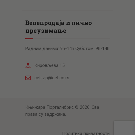
Велепродаја и лично
преузимање
Радним данима: 9h-14h Суботом: 9h-14h
Кировљева 15
cet-vlp@cet.co.rs
Књижара Порталибрис © 2026. Сва
права су задржана.
Политика приватности