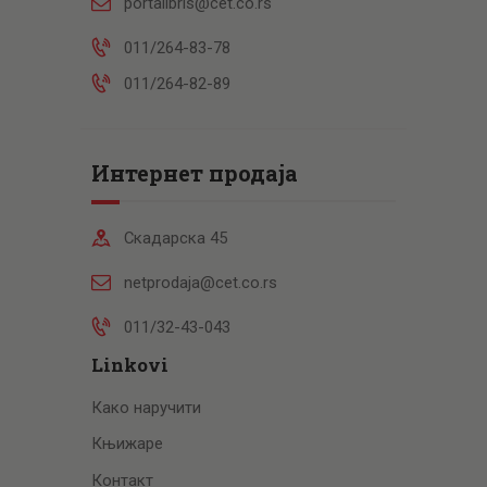
portalibris@cet.co.rs
011/264-83-78
011/264-82-89
Интернет продаја
Скадарска 45
netprodaja@cet.co.rs
011/32-43-043
Linkovi
Како наручити
Књижаре
Контакт