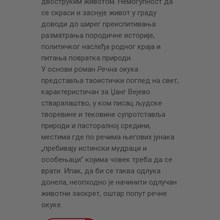
двоструким животом. Немогућност да
се скраси и заснује живот у граду
доводи до ширег преиспитивања:
разматрања породичне историје,
политичког наслеђа родног краја и
питања повратка природи.
У основи роман
Речна окука
представља таоистички поглед на свет,
карактеристичан за Џанг Вејево
стваралаштво, у ком писац људске
творевине и тековине супротставља
природи и пасторалној средини,
местима где по речима његових јунака
„пребивају истински мудраци и
особењаци” којима човек треба да се
врати. Ипак, да би се таква одлука
донела, неопходно је начинити одлучан
животни заокрет, оштар попут речне
окуке.