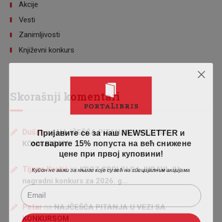
Akcije
Vesti
Zanimljivosti
Književni konkurs
Skorašnji komentari
Пријавите се за наш NEWSLETTER и
Dušan
na
NAJČEŠĆA PITANJA U VEZI SA
остварите 15% попуста на већ снижене
KONKURSOM
цене при првој куповини!
Купон не важи за књиге које су већ на специјалним акцијама
Tijana Krstić
na
KROZ SRBIJU S LJUBAVLJU:
nagradni konkurs za 2026. g…
Petar
na
NAJČEŠĆA PITANJA U VEZI SA
KONKURSOM