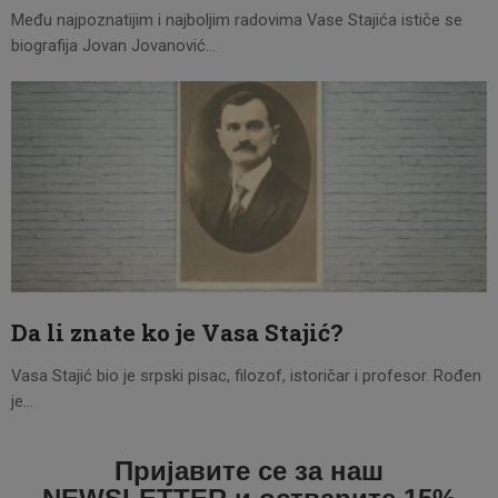
Među najpoznatijim i najboljim radovima Vase Stajića ističe se
biografija Jovan Jovanović…
Da li znate ko je Vasa Stajić?
Vasa Stajić bio je srpski pisac, filozof, istoričar i profesor. Rođen
je…
Пријавите се за наш