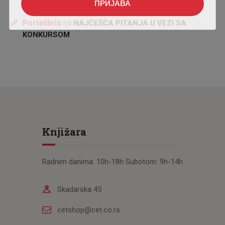
ПРИЈАВА
Portalibris
na
NAJČEŠĆA PITANJA U VEZI SA
KONKURSOM
Knjižara
Radnim danima: 10h-18h Subotom: 9h-14h
Skadarska 45
cetshop@cet.co.rs