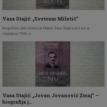
CENOVNIK
PISMO
Vasa Stajić: „Svetozar Miletić”
Biografsko delo Svetozar Miletić Vase Stajića prvi put je
objavljeno 1926, a…
Vasa Stajić: „Jovan Jovanović Zmaj” –
biografija j…