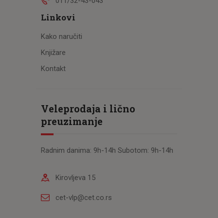
011/32-43-043
Linkovi
Kako naručiti
Knjižare
Kontakt
Veleprodaja i lično
preuzimanje
Radnim danima: 9h-14h Subotom: 9h-14h
Kirovljeva 15
cet-vlp@cet.co.rs