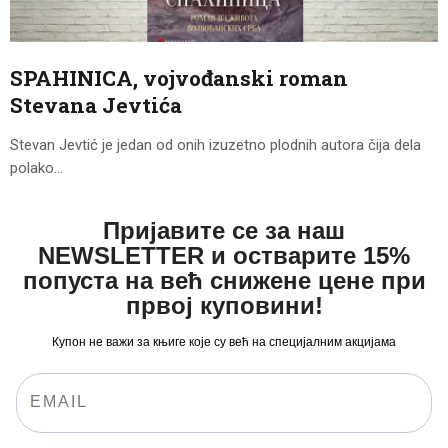
CENOVNIK
PISMO
SPAHINICA, vojvođanski roman
Stevana Jevtića
Stevan Jevtić je jedan od onih izuzetno plodnih autora čija dela
polako…
Пријавите се за наш
NEWSLETTER и остварите 15%
попуста на већ снижене цене при
првој куповини!
Купон не важи за књиге које су већ на специјалним акцијама