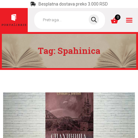
Besplatna dostava preko 3.000 RSD
Products
search
0
Tag: Spahinica
POČETNA
KATEGORIJE
NAJPRODAVANIJE
NOVE KNJIGE
OTRGNUTO OD
ZABORAVA
AUTORI
AKTUELNOSTI