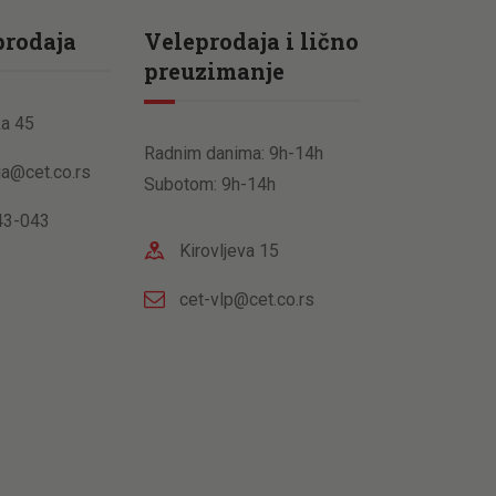
prodaja
Veleprodaja i lično
preuzimanje
a 45
Radnim danima: 9h-14h
ja@cet.co.rs
Subotom: 9h-14h
43-043
Kirovljeva 15
cet-vlp@cet.co.rs