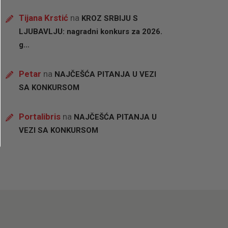
Tijana Krstić
na
KROZ SRBIJU S
LJUBAVLJU: nagradni konkurs za 2026.
g…
Petar
na
NAJČEŠĆA PITANJA U VEZI
SA KONKURSOM
Portalibris
na
NAJČEŠĆA PITANJA U
VEZI SA KONKURSOM