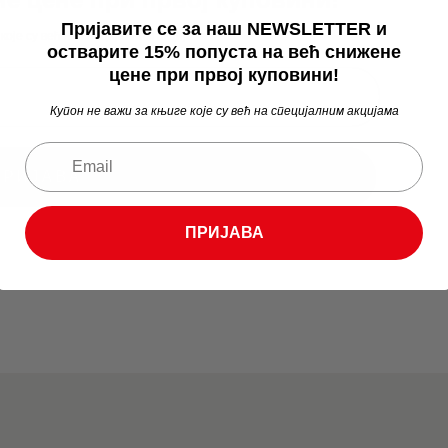
Пријавите се за наш NEWSLETTER и
 које су већ на специјалним акцијама
остварите 15% попуста на већ снижене
цене при првој куповини!
Купон не важи за књиге које су већ на специјалним акцијама
ПРИЈАВА
ПРИЈАВА