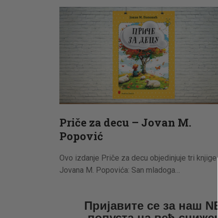
Priče za decu – Jovan M.
Popović
Ovo izdanje Priče za decu objedinjuje tri knjige
Jovana M. Popo­vića: San mladoga…
Пријавите се за наш 
попуста на већ сниже