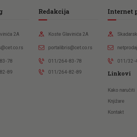
g
Redakcija
Internet 
vinića 2A
Koste Glavinića 2A
Skadarsk
is@cet.co.rs
portalibris@cet.co.rs
netproda
83-78
011/264-83-78
011/32-
82-89
011/264-82-89
Linkovi
Kako naručiti
Knjižare
Kontakt