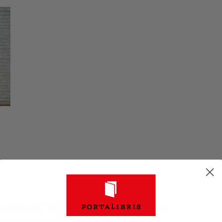
CENOVNIK
PISMO
NEWSLETTER и остварите 15%
не цене при првој куповини!