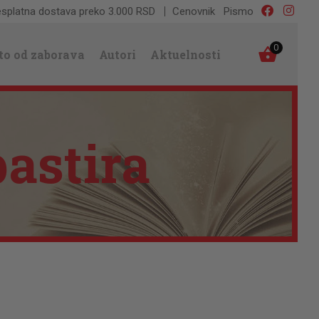
splatna dostava preko 3.000 RSD
Cenovnik
Pismo
0
to od zaborava
Autori
Aktuelnosti
astira