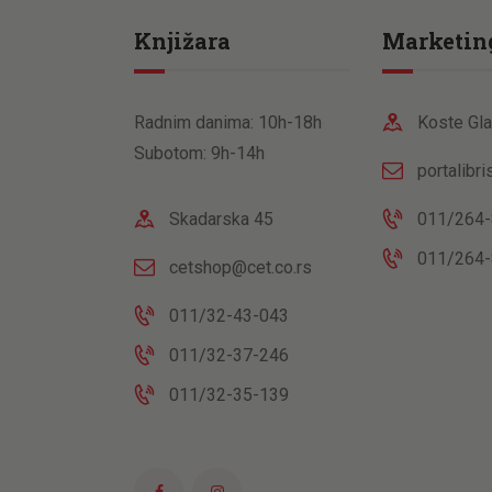
Knjižara
Marketin
Radnim danima: 10h-18h
Koste Gla
Subotom: 9h-14h
portalibr
Skadarska 45
011/264-
011/264-
cetshop@cet.co.rs
011/32-43-043
011/32-37-246
011/32-35-139