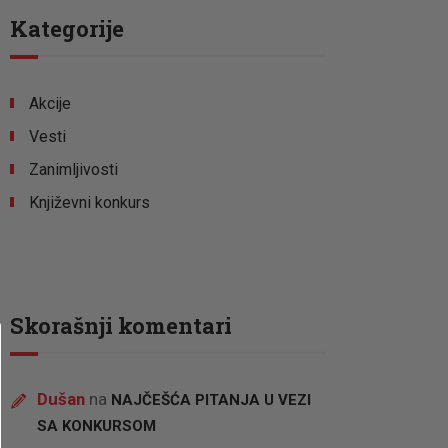
Kategorije
Akcije
Vesti
Zanimljivosti
Književni konkurs
Skorašnji komentari
Dušan
na
NAJČEŠĆA PITANJA U VEZI
SA KONKURSOM