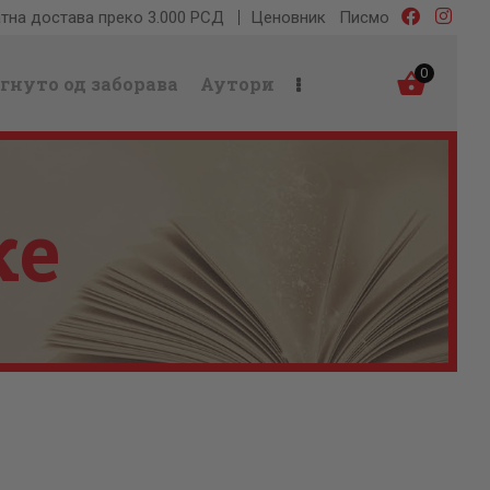
тна достава преко 3.000 РСД
Ценовник
Писмо
0
гнуто од заборава
Аутори
ке