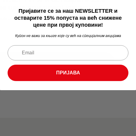
не цене при првој куповини!
Пријавите се за наш NEWSLETTER и
остварите 15% попуста на већ снижене
 које су већ на специјалним акцијама
цене при првој куповини!
Купон не важи за књиге које су већ на специјалним акцијама
ПРИЈАВА
ПРИЈАВА