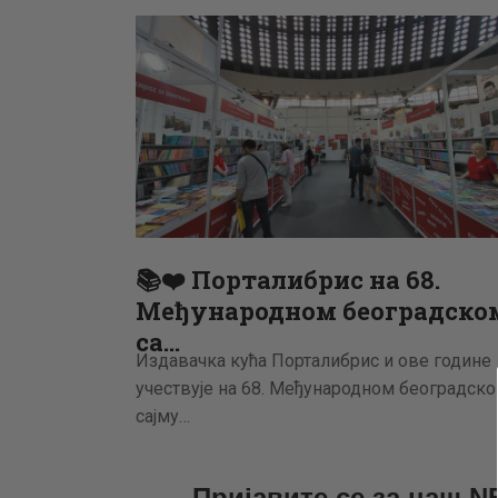
📚❤️ Порталибрис на 68.
Међународном београдско
са…
Издавачка кућа Порталибрис и ове године
учествује на 68. Међународном београдск
сајму…
Пријавите се за наш 