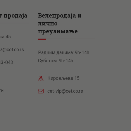
 продаја
Велепродаја и
лично
преузимање
ка 45
ja@cet.co.rs
Радним данима: 9h-14h
Суботом: 9h-14h
43-043
Кировљева 15
ти
cet-vlp@cet.co.rs