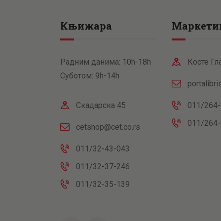
Књижара
Маркети
Радним данима: 10h-18h
Косте Гл
Суботом: 9h-14h
portalibr
Скадарска 45
011/264-
011/264-
cetshop@cet.co.rs
011/32-43-043
011/32-37-246
011/32-35-139