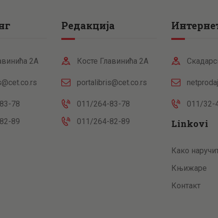
нг
Редакција
Интернет
авинића 2А
Косте Главинића 2А
Скадарс
is@cet.co.rs
portalibris@cet.co.rs
netproda
83-78
011/264-83-78
011/32-
82-89
011/264-82-89
Linkovi
Како наручи
Књижаре
Контакт