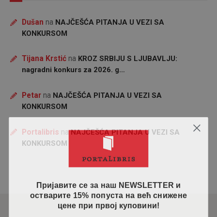
Dušan
na
NAJČEŠĆA PITANJA U VEZI SA
KONKURSOM
Tijana Krstić
na
KROZ SRBIJU S LJUBAVLJU:
nagradni konkurs za 2026. g…
Petar
na
NAJČEŠĆA PITANJA U VEZI SA
KONKURSOM
Portalibris
na
NAJČEŠĆA PITANJA U VEZI SA
KONKURSOM
Пријавите се за наш NEWSLETTER и
остварите 15% попуста на већ снижене
цене при првој куповини!