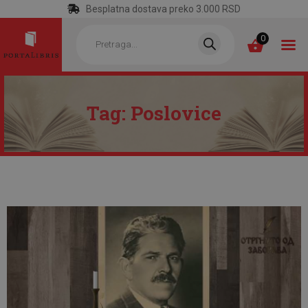
Besplatna dostava preko 3.000 RSD
Products
search
0
Tag: Poslovice
POČETNA
KATEGORIJE
NAJPRODAVANIJE
NOVE KNJIGE
OTRGNUTO OD
ZABORAVA
AUTORI
AKTUELNOSTI