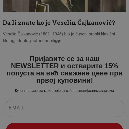
CENOVNIK
PISMO
Da li znate ko je Veselin Čajkanović?
Veselin Čajkanović (1881–1946) bio je čuveni srpski klasični
filolog, etnolog, istoričar religije…
Пријавите се за наш
NEWSLETTER и остварите 15%
попуста на већ снижене цене при
првој куповини!
Купон не важи за књиге које су већ на специјалним акцијама