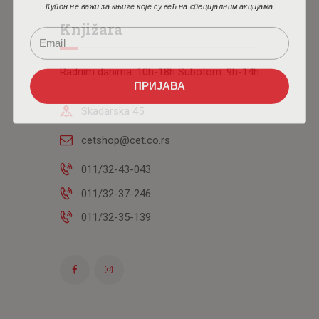
Купон не важи за књиге које су већ на специјалним акцијама
Knjižara
Radnim danima: 10h-18h Subotom: 9h-14h
ПРИЈАВА
Skadarska 45
cetshop@cet.co.rs
011/32-43-043
011/32-37-246
011/32-35-139