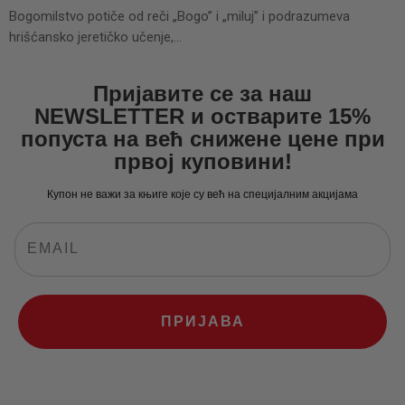
Bogomilstvo potiče od reči „Bogo” i „miluj” i podrazumeva
hrišćansko jeretičko učenje,…
Пријавите се за наш
NEWSLETTER и остварите 15%
попуста на већ снижене цене при
првој куповини!
Купон не важи за књиге које су већ на специјалним акцијама
ПРИЈАВА