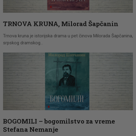
CENOVNIK
PISMO
TRNOVA KRUNA, Milorad Šapčanin
Trnova kruna je istorijska drama u pet činova Milorada Šapčanina,
srpskog dramskog…
BOGOMILI – bogomilstvo za vreme
Stefana Nemanje