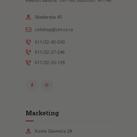
Radnim danima: 10h-18h Subotom: 9h-14h
Skadarska 45
cetshop@cet.co.rs
011/32-43-043
011/32-37-246
011/32-35-139
Marketing
Koste Glavinića 2A