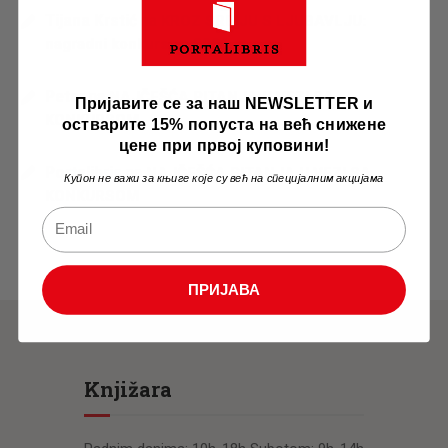
Tijana Krstić
na
KROZ SRBIJU S LJUBAVLJU:
nagradni konkurs za 2026. g…
Petar
na
NAJČEŠĆA PITANJA U VEZI SA
Пријавите се за наш NEWSLETTER и
KONKURSOM
остварите 15% попуста на већ снижене
цене при првој куповини!
Portalibris
na
NAJČEŠĆA PITANJA U VEZI SA
Купон не важи за књиге које су већ на специјалним акцијама
KONKURSOM
ПРИЈАВА
Knjižara