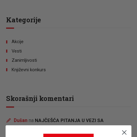
Kategorije
Akcije
Vesti
Zanimljivosti
Književni konkurs
Skorašnji komentari
Dušan
na
NAJČEŠĆA PITANJA U VEZI SA
KONKURSOM