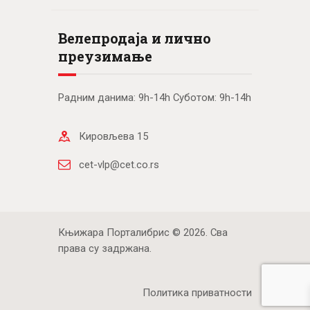
Велепродаја и лично
преузимање
Радним данима: 9h-14h Суботом: 9h-14h
Кировљева 15
cet-vlp@cet.co.rs
Књижара Порталибрис © 2026. Сва
права су задржана.
Политика приватности