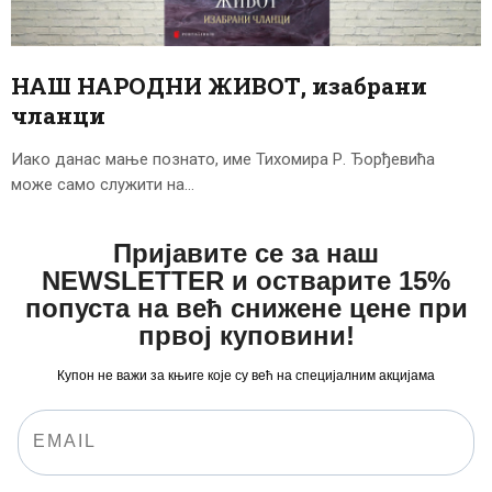
ЦЕНОВНИК
ПИСМО
НАШ НАРОДНИ ЖИВОТ, изабрани
чланци
Иако данас мање познато, име Тихомира Р. Ђорђевића
може само служити на…
Пријавите се за наш
NEWSLETTER и остварите 15%
попуста на већ снижене цене при
првој куповини!
Купон не важи за књиге које су већ на специјалним акцијама