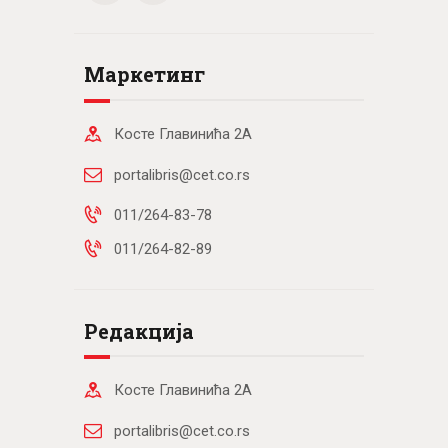
Маркетинг
Косте Главинића 2А
portalibris@cet.co.rs
011/264-83-78
011/264-82-89
Редакција
Косте Главинића 2А
portalibris@cet.co.rs