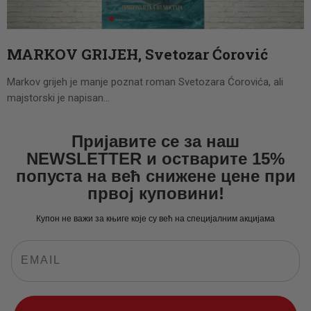
CENOVNIK
PISMO
MARKOV GRIJEH, Svetozar Ćorović
Markov grijeh je manje poznat roman Svetozara Ćorovića, ali
majstorski je napisan…
Пријавите се за наш
NEWSLETTER и остварите 15%
попуста на већ снижене цене при
првој куповини!
Купон не важи за књиге које су већ на специјалним акцијама