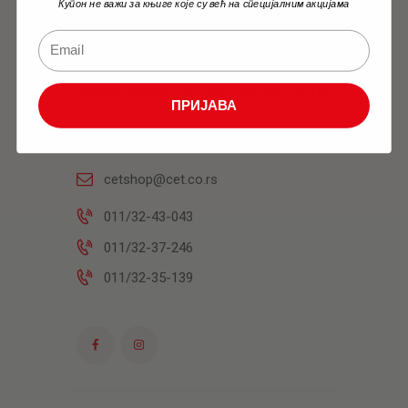
Купон не важи за књиге које су већ на специјалним акцијама
Knjižara
Radnim danima: 10h-18h Subotom: 9h-14h
ПРИЈАВА
Skadarska 45
cetshop@cet.co.rs
011/32-43-043
011/32-37-246
011/32-35-139