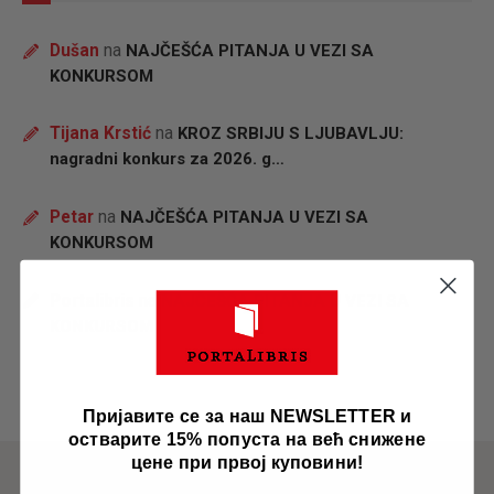
Dušan
na
NAJČEŠĆA PITANJA U VEZI SA
KONKURSOM
Tijana Krstić
na
KROZ SRBIJU S LJUBAVLJU:
nagradni konkurs za 2026. g…
Petar
na
NAJČEŠĆA PITANJA U VEZI SA
KONKURSOM
Portalibris
na
NAJČEŠĆA PITANJA U VEZI SA
KONKURSOM
Пријавите се за наш NEWSLETTER и
остварите 15% попуста на већ снижене
цене при првој куповини!