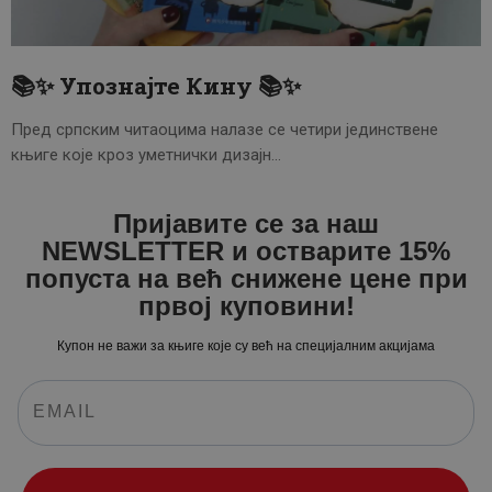
ЦЕНОВНИК
ПИСМО
📚✨ Упознајте Кину 📚✨
Пред српским читаоцима налазе се четири јединствене
књиге које кроз уметнички дизајн…
Пријавите се за наш
NEWSLETTER и остварите 15%
попуста на већ снижене цене при
првој куповини!
Купон не важи за књиге које су већ на специјалним акцијама