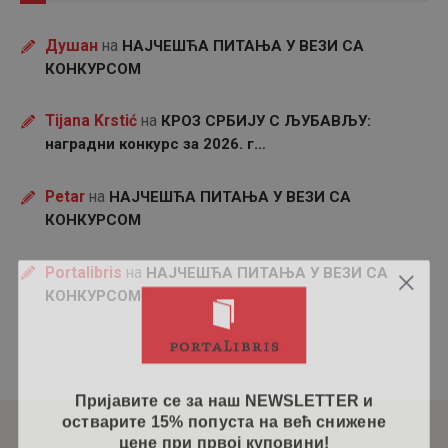
Душан
на
НАЈЧЕШЋА ПИТАЊА У ВЕЗИ СА
КОНКУРСОМ
Tijana Krstić
на
КРОЗ СРБИЈУ С ЉУБАВЉУ:
наградни конкурс за 2026. г…
Petar
на
НАЈЧЕШЋА ПИТАЊА У ВЕЗИ СА
КОНКУРСОМ
Portalibris
на
НАЈЧЕШЋА ПИТАЊА У ВЕЗИ СА
КОНКУРСОМ
Пријавите се за наш NEWSLETTER и
остварите 15% попуста на већ снижене
цене при првој куповини!