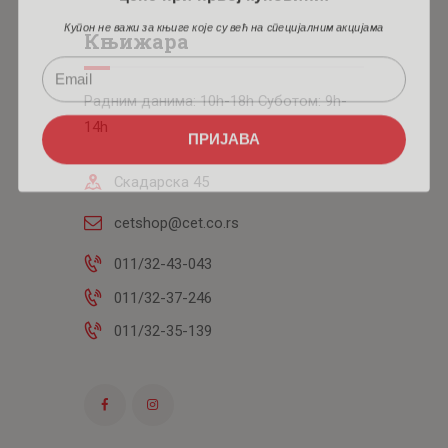
Купон не важи за књиге које су већ на специјалним акцијама
Књижара
Радним данима: 10h-18h Суботом: 9h-
14h
ПРИЈАВА
Скадарска 45
cetshop@cet.co.rs
011/32-43-043
011/32-37-246
011/32-35-139