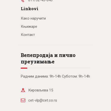
Linkovi
Како наручити
Књижаре
Контакт
Велепродаја и лично
преузимање
Радним данима: 9h-14h Суботом: 9h-14h
Кировљева 15
cet-vlp@cet.co.rs