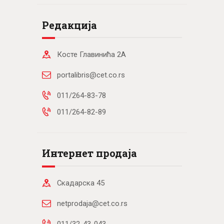
Редакција
Косте Главинића 2А
portalibris@cet.co.rs
011/264-83-78
011/264-82-89
Интернет продаја
Скадарска 45
netprodaja@cet.co.rs
011/32-43-043