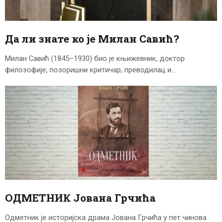
ЦЕНОВНИК
ПИСМО
Да ли знате ко је Милан Савић?
Милан Савић (1845–1930) био је књижевник, доктор
филозофије, позоришни критичар, преводилац и…
ОДМЕТНИК Јована Грчића
Одметник је историјска драма Јована Грчића у пет чинова