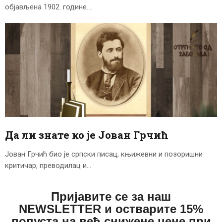
објављена 1902. године.…
Да ли знате ко је Јован Грчић
Јован Грчић био је српски писац, књижевни и позоришни
критичар, преводилац и…
Пријавите се за наш
NEWSLETTER и остварите 15%
попуста на већ снижене цене при