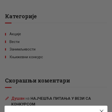
Категорије
Акције
Вести
Занимљивости
Књижевни конкурс
Скорашњи коментари
Душан
на
НАЈЧЕШЋА ПИТАЊА У ВЕЗИ СА
КОНКУРСОМ