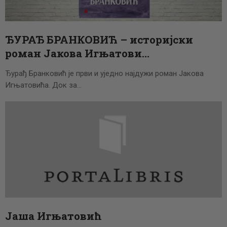
ЦЕНОВНИК
ПИСМО
ЂУРАЂ БРАНКОВИЋ – историјски
роман Јакова Игњатови…
Ђурађ Бранковић је први и уједно најдужи роман Јакова
Игњатовића. Док за…
Јаша Игњатовић