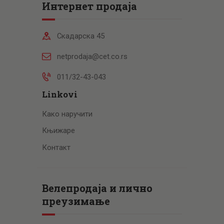
Интернет продаја
Скадарска 45
netprodaja@cet.co.rs
011/32-43-043
Linkovi
Како наручити
Књижаре
Контакт
Велепродаја и лично
преузимање