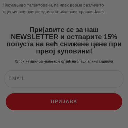
Несумњиво талентовани, па ипак веома различито
оцењивани приповедач и књижевник српски Јаша…
Пријавите се за наш
NEWSLETTER и остварите 15%
попуста на већ снижене цене при
првој куповини!
Купон не важи за књиге које су већ на специјалним акцијама
ПРИЈАВА