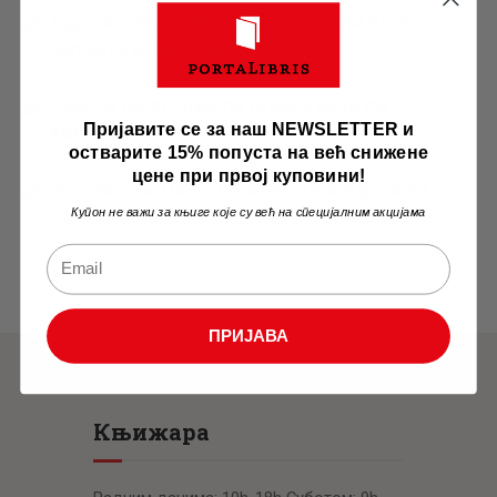
Tijana Krstić
на
КРОЗ СРБИЈУ С ЉУБАВЉУ:
наградни конкурс за 2026. г…
Petar
на
НАЈЧЕШЋА ПИТАЊА У ВЕЗИ СА
Пријавите се за наш NEWSLETTER и
КОНКУРСОМ
остварите 15% попуста на већ снижене
цене при првој куповини!
Portalibris
на
НАЈЧЕШЋА ПИТАЊА У ВЕЗИ СА
Купон не важи за књиге које су већ на специјалним акцијама
КОНКУРСОМ
ПРИЈАВА
Књижара