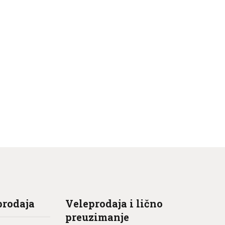
prodaja
Veleprodaja i lično
preuzimanje