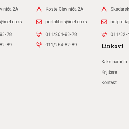
vinića 2A
Koste Glavinića 2A
Skadarsk
is@cet.co.rs
portalibris@cet.co.rs
netproda
83-78
011/264-83-78
011/32-
82-89
011/264-82-89
Linkovi
Kako naručiti
Knjižare
Kontakt