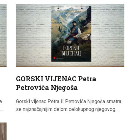
CENOVNIK
PISMO
GORSKI VIJENAC Petra
Petrovića Njegoša
a
Gorski vijenac Petra II Petrovića Njegoša smatra
e…
se najznačajnijim delom celokupnog njegovog…