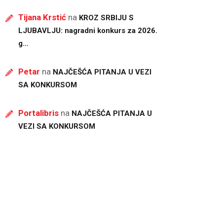
Tijana Krstić
na
KROZ SRBIJU S
LJUBAVLJU: nagradni konkurs za 2026.
g…
Petar
na
NAJČEŠĆA PITANJA U VEZI
SA KONKURSOM
Portalibris
na
NAJČEŠĆA PITANJA U
VEZI SA KONKURSOM