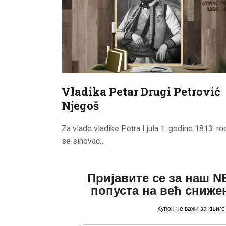
Vladika Petar Drugi Petrović
Njegoš
Za vlade vladike Petra I jula 1. godine 1813. ro
se sinovac…
Пријавите се за наш 
попуста на већ сниже
Купон не важи за књиге