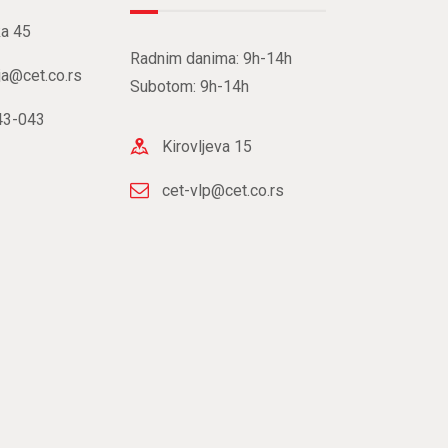
a 45
Radnim danima: 9h-14h
ja@cet.co.rs
Subotom: 9h-14h
43-043
Kirovljeva 15
cet-vlp@cet.co.rs