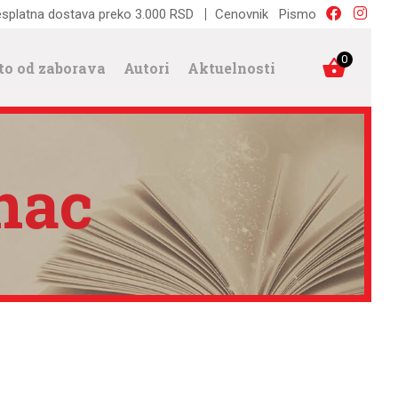
splatna dostava preko 3.000 RSD
Cenovnik
Pismo
0
to od zaborava
Autori
Aktuelnosti
enac