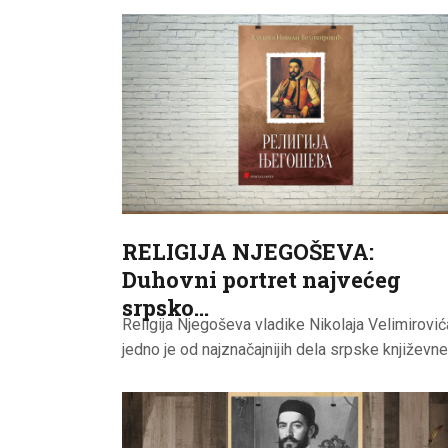
RELIGIJA NJEGOŠEVA:
Duhovni portret najvećeg
srpsko…
Religija Njegoševa vladike Nikolaja Velimirović
jedno je od najznačajnijih dela srpske književn