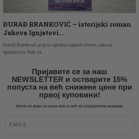
CENOVNIK
PISMO
ĐURAĐ BRANKOVIĆ – istorijski roman
Jakova Ignjatovi…
Đurađ Branković je prvi i ujedno najduži roman Jakova
Ignjatovića. Dok za…
Пријавите се за наш
NEWSLETTER и остварите 15%
попуста на већ снижене цене при
првој куповини!
Купон не важи за књиге које су већ на специјалним акцијама