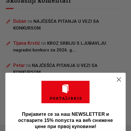
Skorašnji komentari
Dušan
na
NAJČEŠĆA PITANJA U VEZI SA
KONKURSOM
Tijana Krstić
na
KROZ SRBIJU S LJUBAVLJU:
nagradni konkurs za 2026. g…
Petar
na
NAJČEŠĆA PITANJA U VEZI SA
KONKURSOM
Portalibris
na
NAJČEŠĆA PITANJA U VEZI SA
KONKURSOM
Пријавите се за наш NEWSLETTER и
остварите 15% попуста на већ снижене
цене при првој куповини!