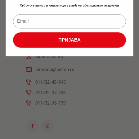
Купон не важи за књиге које су већ на специјалним акцијама
Knjižara
Radnim danima: 10h-18h Subotom: 9h-14h
ПРИЈАВА
Skadarska 45
cetshop@cet.co.rs
011/32-43-043
011/32-37-246
011/32-35-139