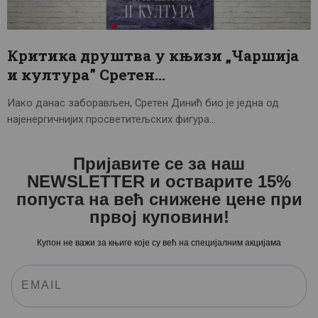
ЦЕНОВНИК
ПИСМО
Критика друштва у књизи „Чаршија
и култура” Сретен…
Иако данас заборављен, Сретен Динић био је једна од
најенергичнијих просветитељских фигура…
Пријавите се за наш
NEWSLETTER и остварите 15%
попуста на већ снижене цене при
првој куповини!
Купон не важи за књиге које су већ на специјалним акцијама