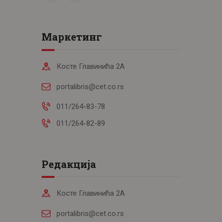
Маркетинг
Косте Главинића 2А
portalibris@cet.co.rs
011/264-83-78
011/264-82-89
Редакција
Косте Главинића 2А
portalibris@cet.co.rs