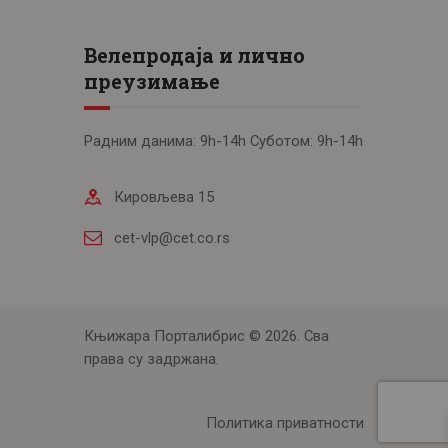
Велепродаја и лично
преузимање
Радним данима: 9h-14h Суботом: 9h-14h
Кировљева 15
cet-vlp@cet.co.rs
Књижара Порталибрис © 2026. Сва
права су задржана.
Политика приватности