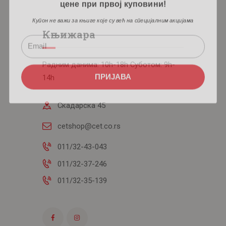
Купон не важи за књиге које су већ на специјалним акцијама
Књижара
Радним данима: 10h-18h Суботом: 9h-
ПРИЈАВА
14h
Скадарска 45
cetshop@cet.co.rs
011/32-43-043
011/32-37-246
011/32-35-139