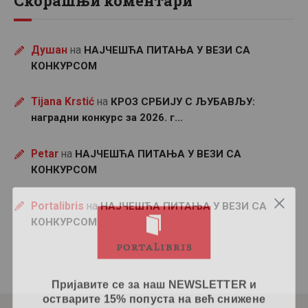
Скорашњи коментари
Душан
на
НАЈЧЕШЋА ПИТАЊА У ВЕЗИ СА
КОНКУРСОМ
Tijana Krstić
на
КРОЗ СРБИЈУ С ЉУБАВЉУ:
наградни конкурс за 2026. г…
Petar
на
НАЈЧЕШЋА ПИТАЊА У ВЕЗИ СА
КОНКУРСОМ
Portalibris
на
НАЈЧЕШЋА ПИТАЊА У ВЕЗИ СА
КОНКУРСОМ
Пријавите се за наш NEWSLETTER и
остварите 15% попуста на већ снижене
цене при првој куповини!