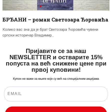
ЦЕНОВНИК
ПИСМО
БРЂАНИ – роман Светозара Ћоровића
Колико вас зна да је брат Светозара Ћоровића чувени
српски историчар Владимир…
Пријавите се за наш
NEWSLETTER и остварите 15%
попуста на већ снижене цене при
првој куповини!
Купон не важи за књиге које су већ на специјалним акцијама