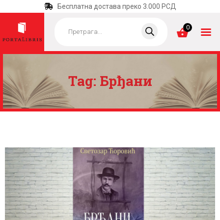
Бесплатна достава преко 3.000 РСД
Products
search
0
Tag: Брђани
ПОЧЕТНА
КАТЕГОРИЈЕ
НАЈПРОДАВАНИЈЕ
НОВЕ КЊИГЕ
ОТРГНУТО ОД
ЗАБОРАВА
АУТОРИ
АКТУЕЛНОСТИ