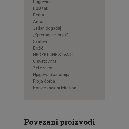
Prigrevica
Dolazak
Berba
Amor
Jedan događaj
„Spremaj se, prijo!”
Svatovi
Božić
NEOZBILJNE STVARI
U svatovima
Željeznica
Njegova ekonomija
Ribija čorba
Konverzacioni leksikon
Povezani proizvodi