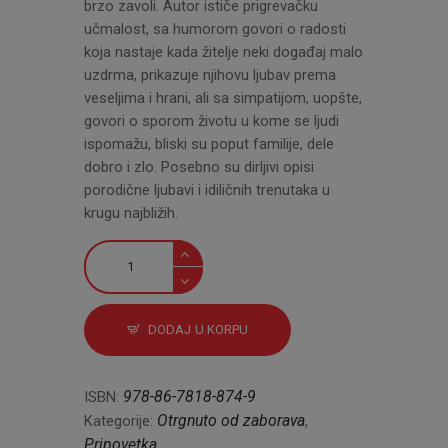
brzo zavoli. Autor ističe prigrevačku
učmalost, sa humorom govori o radosti
koja nastaje kada žitelje neki događaj malo
uzdrma, prikazuje njihovu ljubav prema
veseljima i hrani, ali sa simpatijom, uopšte,
govori o sporom životu u kome se ljudi
ispomažu, bliski su poput familije, dele
dobro i zlo. Posebno su dirljivi opisi
porodične ljubavi i idiličnih trenutaka u
krugu najbližih.
Sličice
iz
seoskog
albuma
DODAJ U KORPU
i
Neozbiljne
stvari
978-86-7818-874-9
ISBN:
količina
Otrgnuto od zaborava
Kategorije:
,
Pripovetka