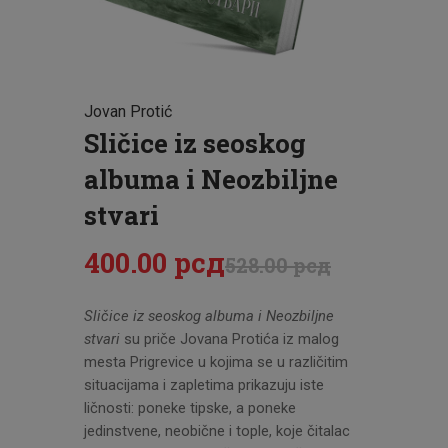
CENOVNIK
PISMO
Jovan Protić
Sličice iz seoskog
albuma i Neozbiljne
stvari
400
.
00
рсд
528
.
00
рсд
Sličice iz seoskog albuma i Neozbiljne
stvari
su priče Jovana Protića iz malog
mesta Prigrevice u kojima se u različitim
situacijama i zapletima prikazuju iste
ličnosti: poneke tipske, a poneke
jedinstvene, neobične i tople, koje čitalac