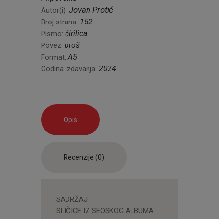
Jovan Protić
Autor(i):
152
Broj strana:
ćirilica
Pismo:
broš
Povez:
A5
Format:
2024
Godina izdavanja:
Opis
Recenzije (0)
SADRŽAJ
SLIČICE IZ SEOSKOG ALBUMA