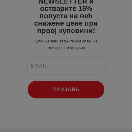
0
0
NEWSLETTER и
0
рсд.
0
рсд.
остварите 15%
рсд.
попуста на већ
рсд.
снижене цене при
првој куповини!
Купон не важи за књиге које су већ на
специјалним акцијама
ПРИЈАВА