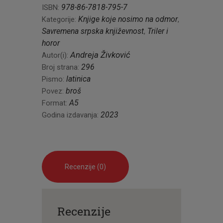
978-86-7818-795-7
ISBN:
Knjige koje nosimo na odmor
Kategorije:
,
Savremena srpska književnost
Triler i
,
horor
Andreja Živković
Autor(i):
296
Broj strana:
latinica
Pismo:
broš
Povez:
A5
Format:
2023
Godina izdavanja:
Recenzije (0)
Recenzije