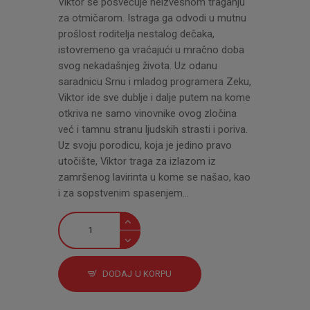
Viktor se posvećuje neizvesnom traganju
za otmičarom. Istraga ga odvodi u mutnu
prošlost roditelja nestalog dečaka,
istovremeno ga vraćajući u mračno doba
svog nekadašnjeg života. Uz odanu
saradnicu Srnu i mladog programera Zeku,
Viktor ide sve dublje i dalje putem na kome
otkriva ne samo vinovnike ovog zločina
već i tamnu stranu ljudskih strasti i poriva.
Uz svoju porodicu, koja je jedino pravo
utočište, Viktor traga za izlazom iz
zamršenog lavirinta u kome se našao, kao
i za sopstvenim spasenjem…
Pobednik
količina
DODAJ U KORPU