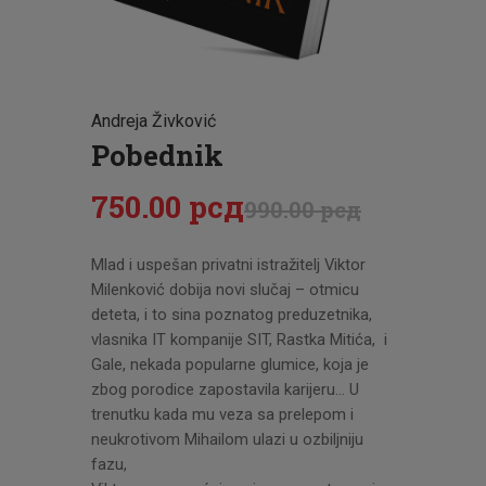
CENOVNIK
PISMO
Andreja Živković
Pobednik
750
.
00
рсд
990
.
00
рсд
Mlad i uspešan privatni istražitelj Viktor
Milenković dobija novi slučaj – otmicu
deteta, i to sina poznatog preduzetnika,
vlasnika IT kompanije SIT, Rastka Mitića, i
Gale, nekada popularne glumice, koja je
zbog porodice zapostavila karijeru… U
trenutku kada mu veza sa prelepom i
neukrotivom Mihailom ulazi u ozbiljniju
fazu,