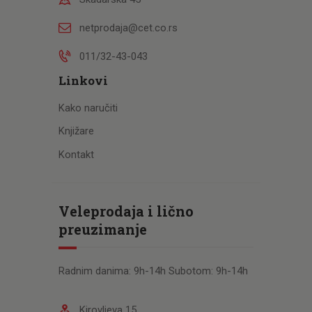
netprodaja@cet.co.rs
011/32-43-043
Linkovi
Kako naručiti
Knjižare
Kontakt
Veleprodaja i lično
preuzimanje
Radnim danima: 9h-14h Subotom: 9h-14h
Kirovljeva 15