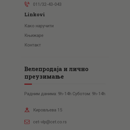
011/32-43-043
Linkovi
Како наручити
Књижаре
Контакт
Велепродаја и лично
преузимање
Радним данима: 9h-14h Суботом: 9h-14h
Кировљева 15
cet-vlp@cet.co.rs