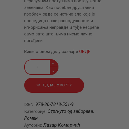
неразумним поступцима постају жртве
зеленаша. Као посебан друштвени
проблем овде се истиче зло које је
последица наше равнодушности и
игнорисања неправде и туђе несреће
само зато што њима нисмо лично
погођени.
Више о овом делу сазнајте
ОВДЕ
.
Бездушници
количина
ДОДАЈ У КОРПУ
978-86-7818-551-9
ISBN:
Отргнуто од заборава
Категорије:
,
Роман
Лазар Комарчић
Аутор(и):