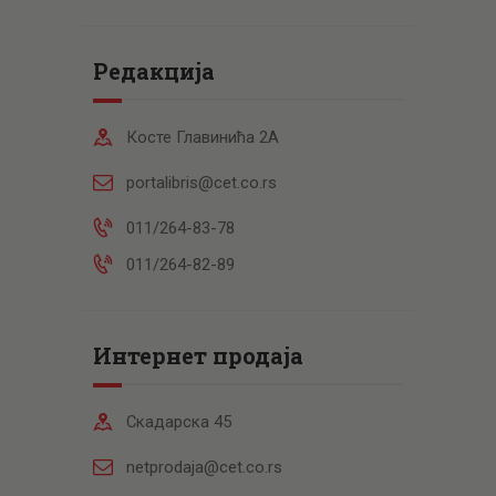
Редакција
Косте Главинића 2А
portalibris@cet.co.rs
011/264-83-78
011/264-82-89
Интернет продаја
Скадарска 45
netprodaja@cet.co.rs