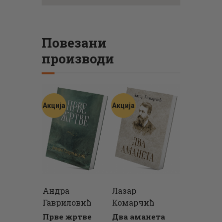
Повезани
производи
Акција
Акција
Андра
Лазар
Гавриловић
Комарчић
Прве жртве
Два аманета