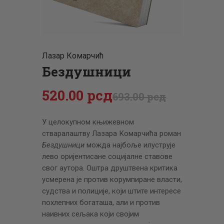
ЦЕНОВНИК
ПИСМО
Лазар Комарчић
Бездушници
520
.
00
рсд
693
.
00
рсд
У целокупном књижевном
стваралаштву Лазара Комарчића роман
Бездушници
можда најбоље илуструје
лево оријентисане социјалне ставове
свог аутора. Оштра друштвена критика
усмерена је против корумпиране власти,
судства и полиције, који штите интересе
похлепних богаташа, али и против
наивних сељака који својим