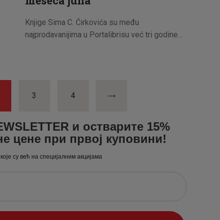
meseca juna
Knjige Sima C. Ćirkovića su među
najprodavanijima u Portalibrisu već tri godine…
AGE
PAGE
3
>
PAGE
4
NEWSLETTER и остварите 15%
не цене при првој куповини!
 које су већ на специјалним акцијама