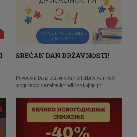
I
SREĆAN DAN DRŽAVNOSTI!
Povodom Dana državnosti Portalibris vam nudi
mogućnost da nabavite odlične knjige po…