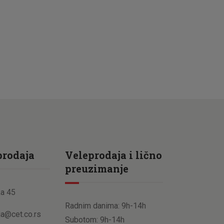
prodaja
Veleprodaja i lično
preuzimanje
a 45
Radnim danima: 9h-14h
ja@cet.co.rs
Subotom: 9h-14h