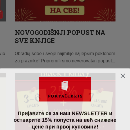
NOVOGODIŠNJI POPUST NA
SVE KNJIGE
vio
Obraduj sebe i svoje najmilije najlepšim poklonom
za praznike! Pripremili smo neverovatan popust…
Пријавите се за наш NEWSLETTER и
остварите 15% попуста на већ снижене
цене при првој куповини!