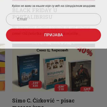
Купон не важи за књиге које су већ на специјалним акцијама
BLACK FRIDAY U
PORTALIBRISU
Ne propustite dodatne popuste na već snižene
cene! Od četvrtka do nedelje iskoristite…
ПРИЈАВА
Simo C. Ćirković – pisac