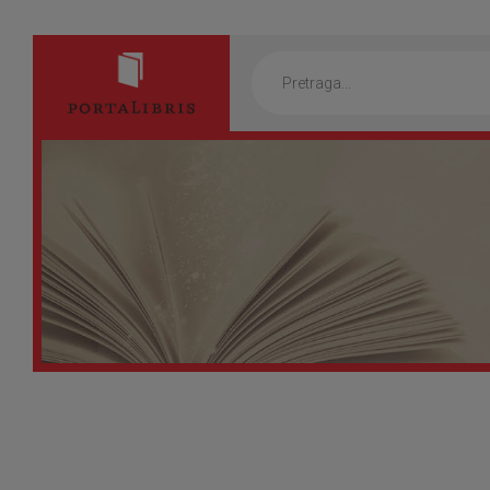
Products
search