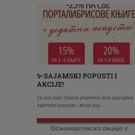
✨ SAJAMSKI POPUSTI I
AKCIJE!
Za sve naše čitaoce pripremili smo specijalne
sajamske popuste i akcije koji…