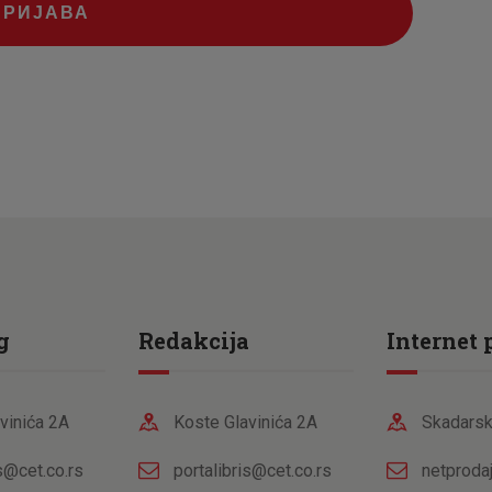
ПРИЈАВА
g
Redakcija
Internet 
vinića 2A
Koste Glavinića 2A
Skadarsk
is@cet.co.rs
portalibris@cet.co.rs
netproda