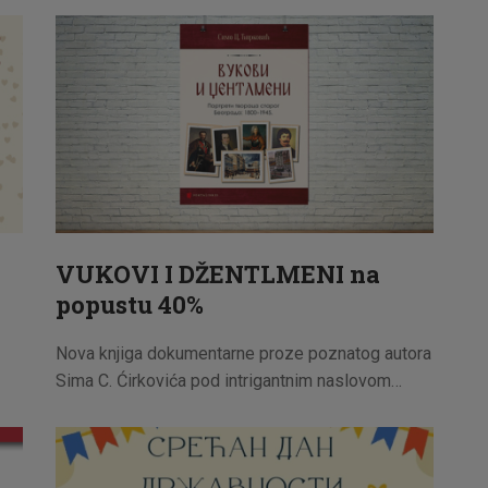
CENOVNIK
PISMO
VUKOVI I DŽENTLMENI na
popustu 40%
Nova knjiga dokumentarne proze poznatog autora
Sima C. Ćirkovića pod intrigantnim naslovom…