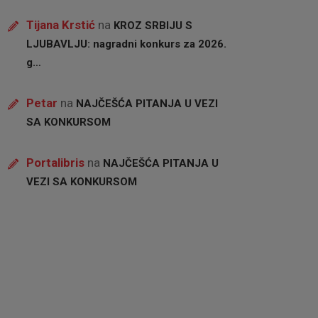
Tijana Krstić
na
KROZ SRBIJU S
LJUBAVLJU: nagradni konkurs za 2026.
g…
Petar
na
NAJČEŠĆA PITANJA U VEZI
SA KONKURSOM
Portalibris
na
NAJČEŠĆA PITANJA U
VEZI SA KONKURSOM