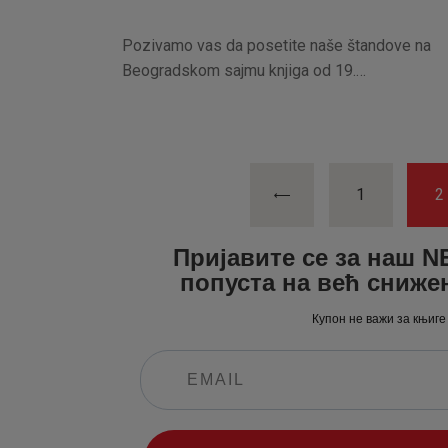
Pozivamo vas da posetite naše štandove na
Beogradskom sajmu knjiga od 19.…
Paginacija
<
PAGE
1
P
2
članaka
Пријавите се за наш 
попуста на већ сниже
Купон не важи за књиге