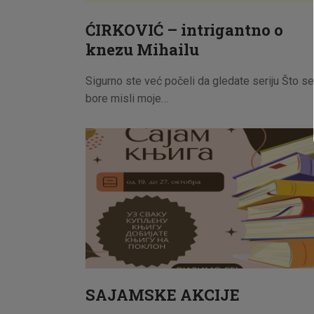
ĆIRKOVIĆ – intrigantno o
knezu Mihailu
Sigurno ste već počeli da gledate seriju Što se
bore misli moje…
SAJAMSKE AKCIJE