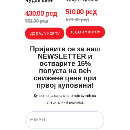
Чудан свет
ПРИЈАВА
Оригинална
510
Тренутна
.
00
рсд
Оригинална
430
Тренутна
.
00
рсд
цена
цена
671
.
00
рсд
цена
цена
561
.
00
рсд
је
је:
је
је:
ДОДАЈ У КОРПУ
ДОДАЈ У КОРПУ
била:
510
.
била:
430
.
671
0
.
561
0
.
Пријавите се за наш
0
0
0
0
NEWSLETTER и
0
рсд.
0
рсд.
остварите 15%
рсд.
попуста на већ
рсд.
снижене цене при
првој куповини!
Купон не важи за књиге које су већ на
специјалним акцијама