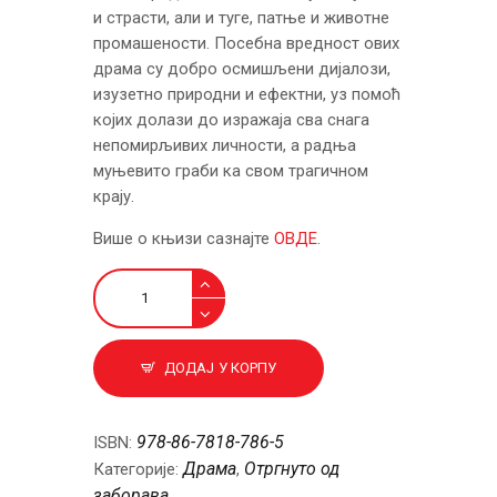
и страсти, али и туге, патње и животне
промашености. Посебна вредност ових
драма су добро осмишљени дијалози,
изузетно природни и ефектни, уз помоћ
којих долази до изражаја сва снага
непомирљивих личности, а радња
муњевито граби ка свом трагичном
крају.
Више о књизи сазнајте
ОВДЕ
.
Зулумћар
и
Као
вихор
ДОДАЈ У КОРПУ
количина
978-86-7818-786-5
ISBN:
Драма
Отргнуто од
Категорије:
,
заборава