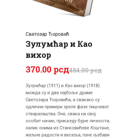
ЦЕНОВНИК
ПИСМО
Светозар Ћоровић
Зулумћар и Као
вихор
370
.
00
рсд
484
.
00
рсд
Зулумћар
(1911) и
Као вихор
(1918)
можда су и две најбоље драме
Светозара Ћоровића, а свакако су
одлични примери зреле фазе пишчевог
стваралаштва. Оне, свака на свој
особит начин, приказују бујне личности,
налик онима из Станковићеве
Коштане
,
жељне радости и весеља, пуне љубави