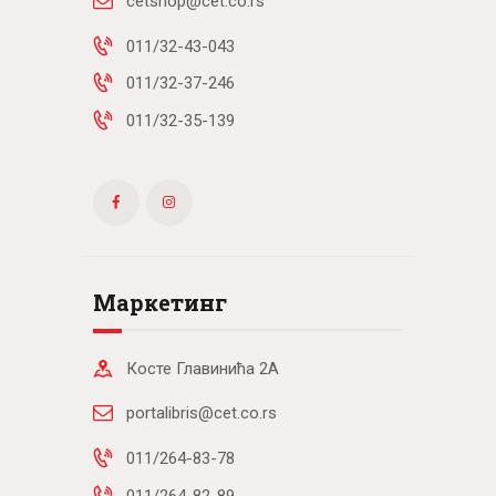
cetshop@cet.co.rs
011/32-43-043
011/32-37-246
011/32-35-139
Маркетинг
Косте Главинића 2А
portalibris@cet.co.rs
011/264-83-78
011/264-82-89