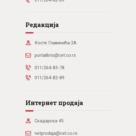
Редакција
Косте Главинића 2А
portalibris@cet.co.rs
011/264-83-78
011/264-82-89
Интернет продаја
Скадарска 45
netprodaja@cet.co.rs