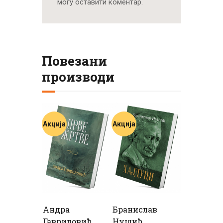
могу оставити коментар.
Повезани
производи
Акција
Акција
Андра
Бранислав
Гавриловић
Нушић