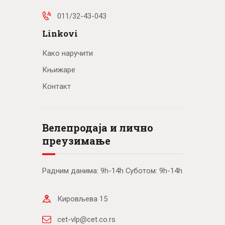
011/32-43-043
Linkovi
Како наручити
Књижаре
Контакт
Велепродаја и лично
преузимање
Радним данима: 9h-14h Суботом: 9h-14h
Кировљева 15
cet-vlp@cet.co.rs