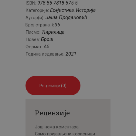
Србији
978-86-7818-575-5
ISBN:
количина
Есејистика
Историја
Категорије:
,
Јаша Продановић
Аутор(и):
536
Број страна:
Ћирилица
Писмо:
Брош
Повез:
A5
Формат:
2021
Година издавања:
Рецензије (0)
Рецензије
Још нема коментара.
Само пријављени корисници