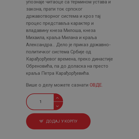
упознаје читаоце са термином устава и
закона, прати ток српског
државотворног система и кроз тај
процес представља карактер и
владавину кнеза Милоша, кнеза
Михаила, краља Милана и краља
Александра… Дело је приказ државно-
политичког система Србије од
Карађорђевог времена, преко династије
Обреновића, па до доласка на престо
краља Петра Карађорђевића.
Више о делу можете сазнати
ОВДE.
Уставни
развитак
и
уставне
ДОДАЈ У КОРПУ
борбе
у