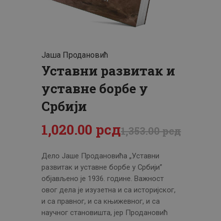
ЦЕНОВНИК
ПИСМО
Јаша Продановић
Уставни развитак и
уставне борбе у
Србији
1,020
.
00
рсд
1,353
.
00
рсд
Дело Јаше Продановића „Уставни
развитак и уставне борбе у Србији”
објављено је 1936. године. Важност
овог дела је изузетна и са историјског,
и са правног, и са књижевног, и са
научног становишта, јер Продановић