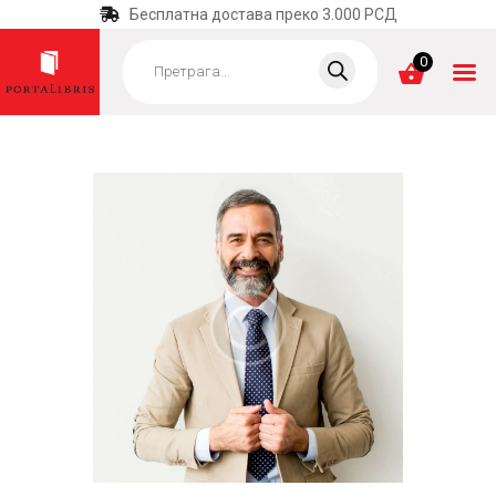
Бесплатна достава преко 3.000 РСД
Products
search
0
ПОЧЕТНА
КАТЕГОРИЈЕ
НАЈПРОДАВАНИЈЕ
НОВЕ КЊИГЕ
ОТРГНУТО ОД
ЗАБОРАВА
АУТОРИ
АКТУЕЛНОСТИ