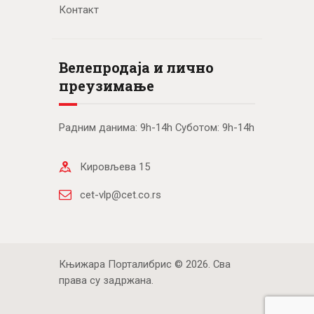
Контакт
Велепродаја и лично
преузимање
Радним данима: 9h-14h Суботом: 9h-14h
Кировљева 15
cet-vlp@cet.co.rs
Књижара Порталибрис © 2026. Сва
права су задржана.