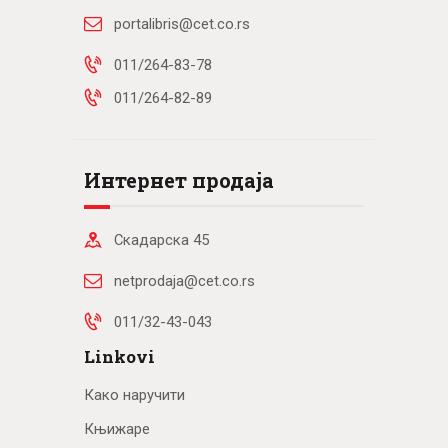
portalibris@cet.co.rs
011/264-83-78
011/264-82-89
Интернет продаја
Скадарска 45
netprodaja@cet.co.rs
011/32-43-043
Linkovi
Како наручити
Књижаре