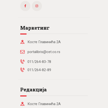
Маркетинг
Косте Главинића 2А
portalibris@cet.co.rs
011/264-83-78
011/264-82-89
Редакција
Косте Главинића 2А