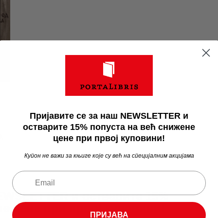
Пријавите се за наш NEWSLETTER и
остварите 15% попуста на већ снижене
,
цене при првој куповини!
Купон не важи за књиге које су већ на специјалним акцијама
NEWSLETTER и остварите 15%
не цене при првој куповини!
ПРИЈАВА