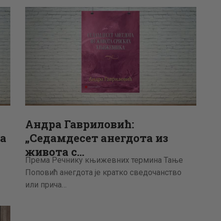
АКТУЕЛНОСТИ
ЦЕНОВНИК
ПИСМО
Андра Гавриловић:
а
„Седамдесет анегдота из
живота с…
Према Речнику књижевних термина Тање
Поповић анегдота је кратко сведочанство
или прича…