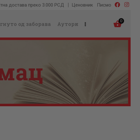
тна достава преко 3.000 РСД
Ценовник
Писмо
0
гнуто од заборава
Аутори
емац