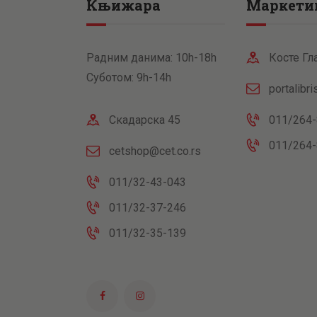
Књижара
Маркети
Радним данима: 10h-18h
Косте Гл
Суботом: 9h-14h
portalibr
Скадарска 45
011/264-
011/264-
cetshop@cet.co.rs
011/32-43-043
011/32-37-246
011/32-35-139