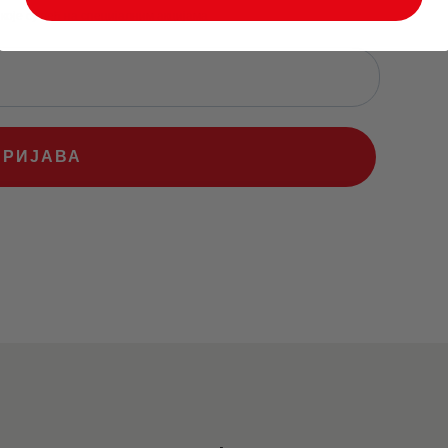
 које су већ на специјалним акцијама
ПРИЈАВА