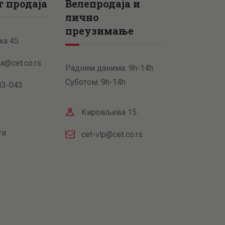
 продаја
Велепродаја и
лично
преузимање
ка 45
ja@cet.co.rs
Радним данима: 9h-14h
Суботом: 9h-14h
43-043
Кировљева 15
ти
cet-vlp@cet.co.rs