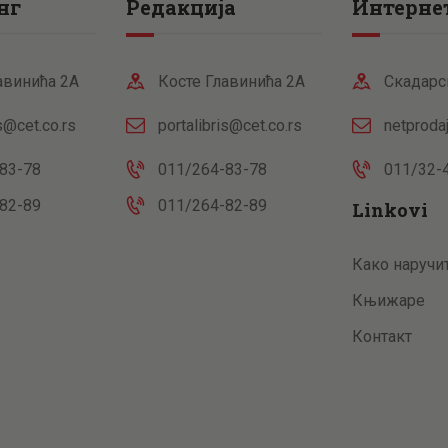
нг
Редакција
Интернет
авинића 2А
Косте Главинића 2А
Скадарс
is@cet.co.rs
portalibris@cet.co.rs
netproda
83-78
011/264-83-78
011/32-
82-89
011/264-82-89
Linkovi
Како наручи
Књижаре
Контакт