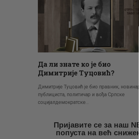
Да ли знате ко је био
Димитрије Туцовић?
Димитрије Туцовић је био правник, новинар
публициста, политичар и вођа Српске
социјалдемократске…
Пријавите се за наш 
попуста на већ сниже