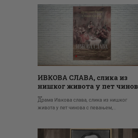
ИВКОВА СЛАВА, слика из
нишког живота у пет чинов
…
Драма Ивкова слава, слика из нишког
живота у пет чинова с певањем,…