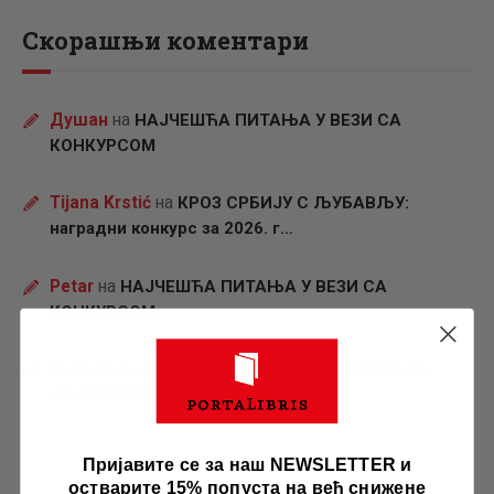
Скорашњи коментари
Душан
на
НАЈЧЕШЋА ПИТАЊА У ВЕЗИ СА
КОНКУРСОМ
Tijana Krstić
на
КРОЗ СРБИЈУ С ЉУБАВЉУ:
наградни конкурс за 2026. г…
Petar
на
НАЈЧЕШЋА ПИТАЊА У ВЕЗИ СА
КОНКУРСОМ
Portalibris
на
НАЈЧЕШЋА ПИТАЊА У ВЕЗИ СА
КОНКУРСОМ
Пријавите се за наш NEWSLETTER и
остварите 15% попуста на већ снижене