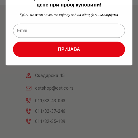
цене при првој куповини!
Купон не важи за књиге које су већ на специјалним акцијама
Књижара
ПРИЈАВА
Радним данима: 10h-18h Суботом: 9h-
14h
Скадарска 45
cetshop@cet.co.rs
011/32-43-043
011/32-37-246
011/32-35-139