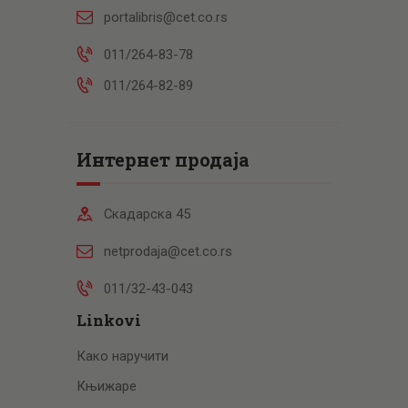
portalibris@cet.co.rs
011/264-83-78
011/264-82-89
Интернет продаја
Скадарска 45
netprodaja@cet.co.rs
011/32-43-043
Linkovi
Како наручити
Књижаре