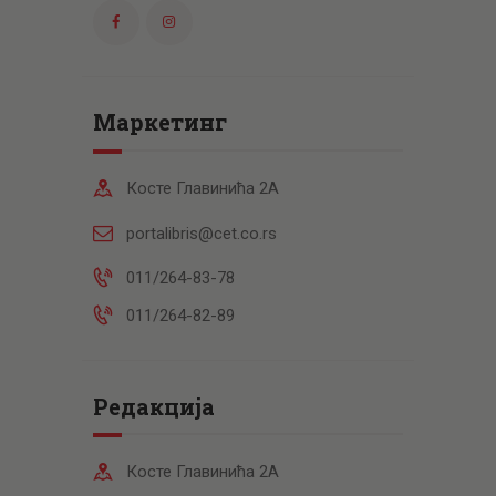
Маркетинг
Косте Главинића 2А
portalibris@cet.co.rs
011/264-83-78
011/264-82-89
Редакција
Косте Главинића 2А