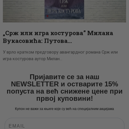
ЦЕНОВНИК
ПИСМО
„Срж или игра костурова” Милана
Вукасовића: Путова…
У врло кратком предговору авангардног романа Срж или
игра костурова аутор Милан…
Пријавите се за наш
NEWSLETTER и остварите 15%
попуста на већ снижене цене при
првој куповини!
Купон не важи за књиге које су већ на специјалним акцијама