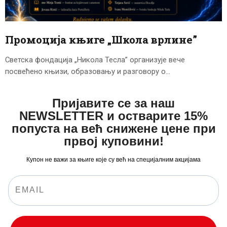
ЦЕНОВНИК
ПИСМО
Промоција књиге „Школа врлине”
Светска фондација „Никола Тесла” организује вече
посвећено књизи, образовању и разговору о…
Пријавите се за наш
NEWSLETTER и остварите 15%
попуста на већ снижене цене при
првој куповини!
Купон не важи за књиге које су већ на специјалним акцијама