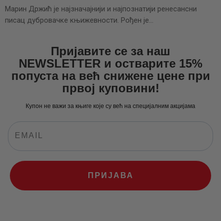
Марин Држић је најзначајнији и најпознатији ренесансни
писац дубровачке књижевности. Рођен је…
Пријавите се за наш
NEWSLETTER и остварите 15%
попуста на већ снижене цене при
првој куповини!
Купон не важи за књиге које су већ на специјалним акцијама
ПРИЈАВА