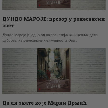
ЦЕНОВНИК
ПИСМО
ДУНДО МАРОЈЕ: прозор у ренесансни
свет
Дундо Мароје је једно од најпознатијих књижевних дела
дубровачке ренесансне књижевности. Ова…
Да ли знате ко је Марин Држић