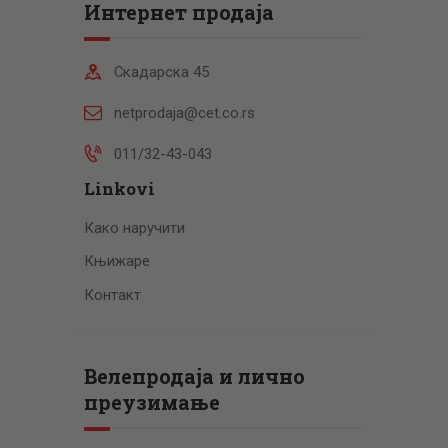
Интернет продаја
Скадарска 45
netprodaja@cet.co.rs
011/32-43-043
Linkovi
Како наручити
Књижаре
Контакт
Велепродаја и лично
преузимање