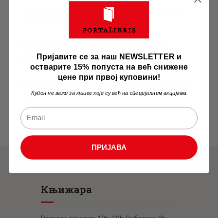
Tijana Krstić
на
КРОЗ СРБИЈУ С ЉУБАВЉУ:
наградни конкурс за 2026. г…
Petar
на
НАЈЧЕШЋА ПИТАЊА У ВЕЗИ СА
Пријавите се за наш NEWSLETTER и
КОНКУРСОМ
остварите 15% попуста на већ снижене
цене при првој куповини!
Portalibris
на
НАЈЧЕШЋА ПИТАЊА У ВЕЗИ СА
Купон не важи за књиге које су већ на специјалним акцијама
КОНКУРСОМ
ПРИЈАВА
Књижара