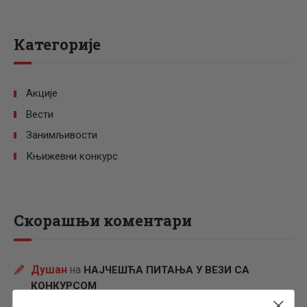
Категорије
Акције
Вести
Занимљивости
Књижевни конкурс
Скорашњи коментари
Душан
на
НАЈЧЕШЋА ПИТАЊА У ВЕЗИ СА
КОНКУРСОМ