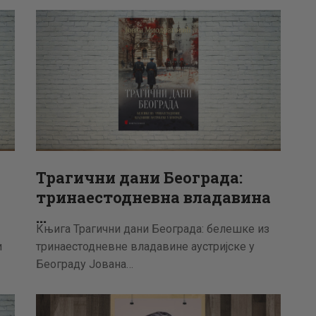
АКТУЕЛНОСТИ
ЦЕНОВНИК
ПИСМО
Трагични дани Београда:
тринаестодневна владавина
…
Књига Трагични дани Београда: белешке из
и
тринаестодневне владавине аустријске у
Београду Јована…