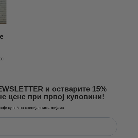
е
ко
NEWSLETTER и остварите 15%
не цене при првој куповини!
 које су већ на специјалним акцијама