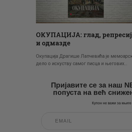
ОКУПАЦИЈА: глад, репресиј
и одмазде
Окупација Драгише Лапчевића је мемоарс
дело о искуству самог писца и његових…
Пријавите се за наш 
попуста на већ сниже
Купон не важи за књиге