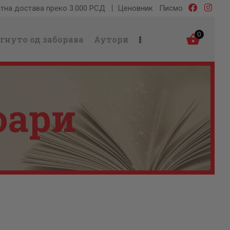
тна достава преко 3.000 РСД
Ценовник
Писмо
0
гнуто од заборава
Аутори
оари