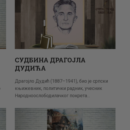
СУДБИНА ДРАГОЈЛА
ДУДИЋА
Драгојло Дудић (1887–1941), био је српски
о
књижевник, политички радник, учесник
Народноослободилачког покрета…