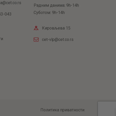
ja@cet.co.rs
Радним данима: 9h-14h
Суботом: 9h-14h
43-043
Кировљева 15
ти
cet-vlp@cet.co.rs
Политика приватности