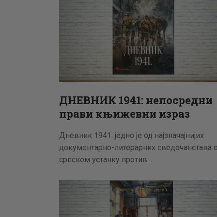
ДНЕВНИК 1941: непосредни
прави књижевни израз
Дневник 1941. једно је од најзначајнијих
документарно-литерарних сведочанстава 
српском устанку против…