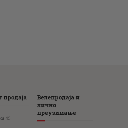
 продаја
Велепродаја и
лично
преузимање
ка 45