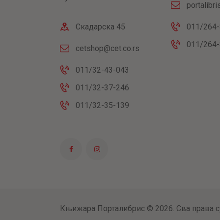
portalibr
Скадарска 45
011/264-
011/264-
cetshop@cet.co.rs
011/32-43-043
011/32-37-246
011/32-35-139
Књижара Порталибрис © 2026. Сва права с