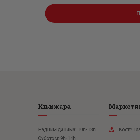
Књижара
Маркети
Радним данима: 10h-18h
Косте Гл
Суботом: 9h-14h