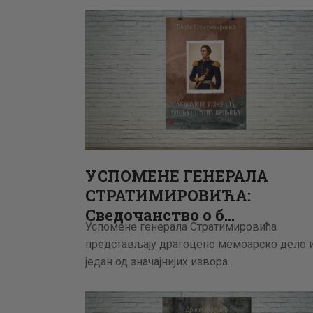
УСПОМЕНЕ ГЕНЕРАЛА
СТРАТИМИРОВИЋА:
Сведочанство о б…
Успомене генерала Стратимировића
представљају драгоцено мемоарско дело 
један од значајнијих извора…