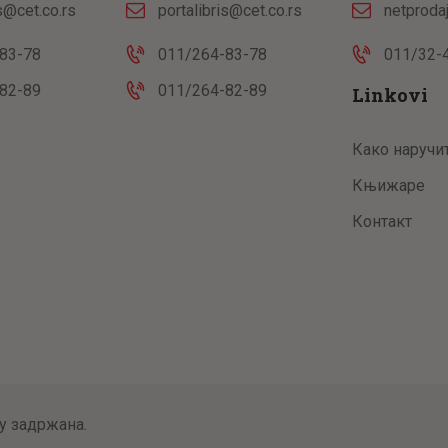
is@cet.co.rs
portalibris@cet.co.rs
netproda
83-78
011/264-83-78
011/32-
82-89
011/264-82-89
Linkovi
Како наручи
Књижаре
Контакт
у задржана.