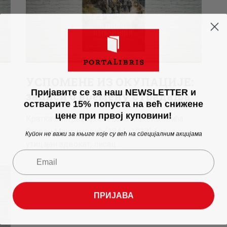
УСПОМЕНЕ ИЗ ОКУПАЦИЈЕ:
Пријавите се за наш NEWSLETTER и
записи о времену страдања
остварите 15% попуста на већ снижене
цене при првој куповини!
Кратка биографија Стевана Максимовића
Стеван Максимовић (1844–1922) био је
Купон не важи за књиге које су већ на специјалним акцијама
утицајан адвокат, писац…
ПРИЈАВА