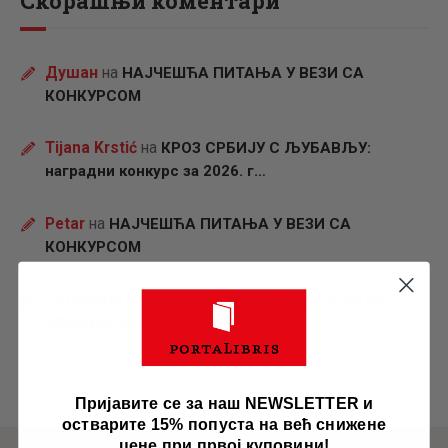
Скорашњи коментари
Душан
на
НАЈЧЕШЋА ПИТАЊА У ВЕЗИ СА
КОНКУРСОМ
Tijana Krstić
на
КРОЗ СРБИЈУ С ЉУБАВЉУ:
наградни конкурс за 2026. г…
Petar
на
НАЈЧЕШЋА ПИТАЊА У ВЕЗИ СА
КОНКУРСОМ
Portalibris
на
НАЈЧЕШЋА ПИТАЊА У ВЕЗИ СА
КОНКУРСОМ
Пријавите се за наш NEWSLETTER и
остварите 15% попуста на већ снижене
цене при првој куповини!