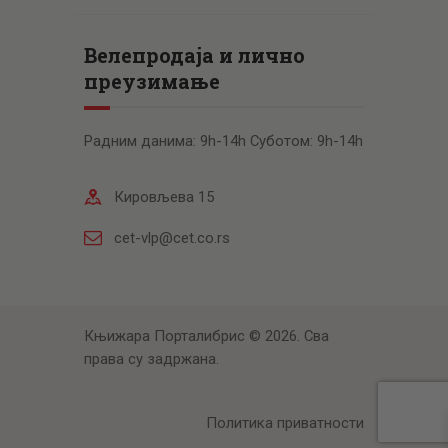
Велепродаја и лично
преузимање
Радним данима: 9h-14h Суботом: 9h-14h
Кировљева 15
cet-vlp@cet.co.rs
Књижара Порталибрис © 2026. Сва
права су задржана.
Политика приватности