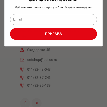
Купон не важи за књиге које су већ на специјалним акцијама
Књижара
Радним данима: 10h-18h Суботом: 9h-
ПРИЈАВА
14h
Скадарска 45
cetshop@cet.co.rs
011/32-43-043
011/32-37-246
011/32-35-139