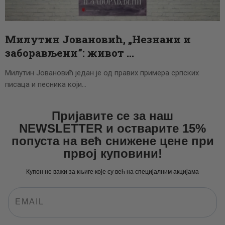
ЦЕНОВНИК
ПИСМО
Милутин Јовановић, „Незнани и
заборављени”: живот …
Милутин Јовановић један је од правих примера српских
писаца и песника који…
Пријавите се за наш
NEWSLETTER и остварите 15%
попуста на већ снижене цене при
првој куповини!
Купон не важи за књиге које су већ на специјалним акцијама