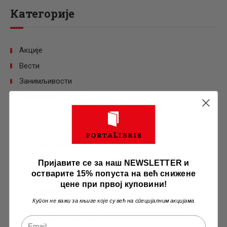
Категорије
Акције
Вести
Занимљивости
Књижевни конкурс
Скорашњи коментари
Пријавите се за наш NEWSLETTER и
остварите 15% попуста на већ снижене
Душан
на
НАЈЧЕШЋА ПИТАЊА У ВЕЗИ СА
цене при првој куповини!
КОНКУРСОМ
Купон не важи за књиге које су већ на специјалним акцијама
Tijana Krstić
на
КРОЗ СРБИЈУ С ЉУБАВЉУ: