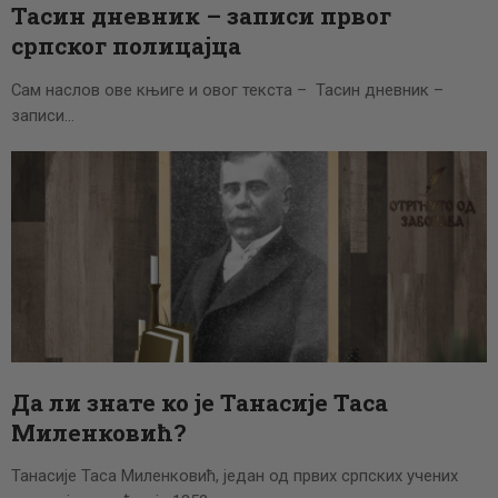
Тасин дневник – записи првог
српског полицајца
Сам наслов ове књиге и овог текста – Тасин дневник –
записи…
Да ли знате ко је Танасије Таса
Миленковић?
Танасије Таса Миленковић, један од првих српских учених