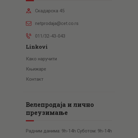
Скадарска 45
netprodaja@cet.co.rs
011/32-43-043
Linkovi
Како наручити
Књижаре
Контакт
Велепродаја и лично
преузимање
Радним данима: 9h-14h Суботом: 9h-14h