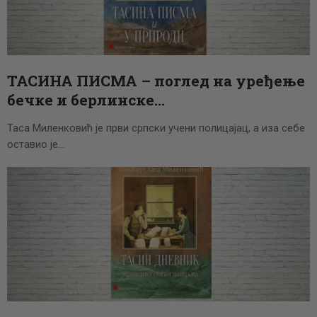
ЦЕНОВНИК
ПИСМО
ТАСИНА ПИСМА – поглед на уређење
бечке и берлинске…
Таса Миленковић је први српски учени полицајац, а иза себе
оставио је…