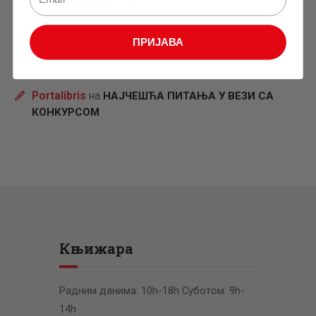
наградни конкурс за 2026. г…
Petar
на
НАЈЧЕШЋА ПИТАЊА У ВЕЗИ СА
ПРИЈАВА
КОНКУРСОМ
Portalibris
на
НАЈЧЕШЋА ПИТАЊА У ВЕЗИ СА
КОНКУРСОМ
Књижара
Радним данима: 10h-18h Суботом: 9h-
14h