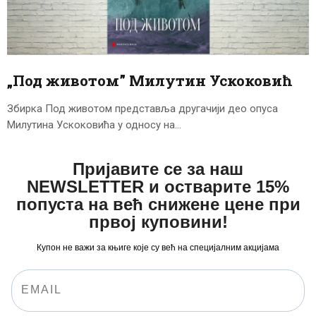
ЦЕНОВНИК
ПИСМО
„Под животом” Милутин Ускоковић
Збирка Под животом представља другачији део опуса
Милутина Ускоковића у односу на…
Пријавите се за наш
NEWSLETTER и остварите 15%
попуста на већ снижене цене при
првој куповини!
Купон не важи за књиге које су већ на специјалним акцијама