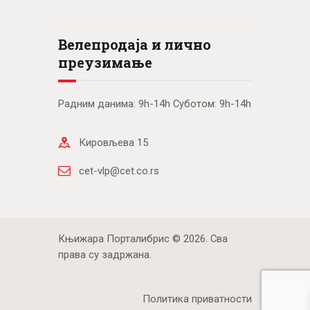
Велепродаја и лично
преузимање
Радним данима: 9h-14h Суботом: 9h-14h
Кировљева 15
cet-vlp@cet.co.rs
Књижара Порталибрис © 2026. Сва
права су задржана.
Политика приватности