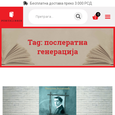
Бесплатна достава преко 3.000 РСД
Products
search
0
Tag: послератна
ПОЧЕТНА
генерација
КАТЕГОРИЈЕ
НАЈПРОДАВАНИЈЕ
НОВЕ КЊИГЕ
ОТРГНУТО ОД
ЗАБОРАВА
АУТОРИ
АКТУЕЛНОСТИ