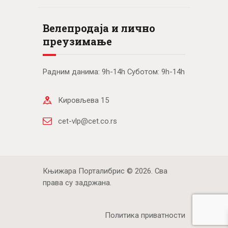
Велепродаја и лично
преузимање
Радним данима: 9h-14h Суботом: 9h-14h
Кировљева 15
cet-vlp@cet.co.rs
Књижара Порталибрис © 2026. Сва
права су задржана.
Политика приватности