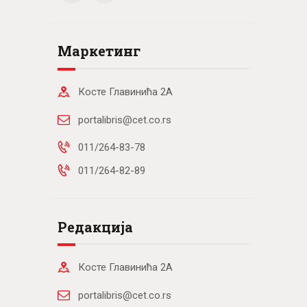
Маркетинг
Косте Главинића 2А
portalibris@cet.co.rs
011/264-83-78
011/264-82-89
Редакција
Косте Главинића 2А
portalibris@cet.co.rs