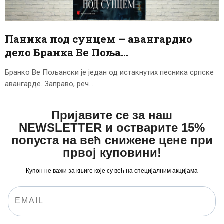
ЦЕНОВНИК
ПИСМО
Паника под сунцем – авангардно
дело Бранка Ве Поља…
Бранко Ве Пољански је један од истакнутих песника српске
авангарде. Заправо, реч…
Пријавите се за наш
NEWSLETTER и остварите 15%
попуста на већ снижене цене при
првој куповини!
Купон не важи за књиге које су већ на специјалним акцијама