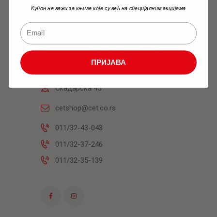
Купон не важи за књиге које су већ на специјалним акцијама
Књижара
Радним данима: 10h-18h Суботом: 9h-
14h
ПРИЈАВА
Скадарска 45
cetshop@cet.co.rs
011/32-43-043
011/32-37-246
011/32-35-139