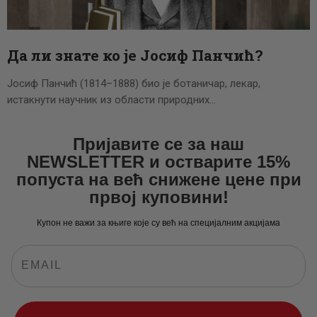
ЦЕНОВНИК
ПИСМО
Да ли знате ко је Јосиф Панчић?
Јосиф Панчић (1814–1888) био је ботаничар, лекар,
истакнути научник из области природних…
Пријавите се за наш
NEWSLETTER и остварите 15%
попуста на већ снижене цене при
првој куповини!
Купон не важи за књиге које су већ на специјалним акцијама