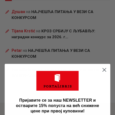
Душан
на
НАЈЧЕШЋА ПИТАЊА У ВЕЗИ СА
КОНКУРСОМ
Tijana Krstić
на
КРОЗ СРБИЈУ С ЉУБАВЉУ:
наградни конкурс за 2026. г…
Petar
на
НАЈЧЕШЋА ПИТАЊА У ВЕЗИ СА
КОНКУРСОМ
Portalibris
на
НАЈЧЕШЋА ПИТАЊА У ВЕЗИ СА
КОНКУРСОМ
Пријавите се за наш NEWSLETTER и
остварите 15% попуста на већ снижене
цене при првој куповини!