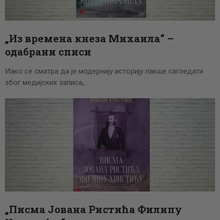
ЦЕНОВНИК
ПИСМО
„Из времена кнеза Михаила” –
одабрани списи
Иако се сматра да је модернију историју лакше сагледати
због медијских записа,…
„Писма Јована Ристића Филипу