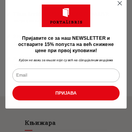
Tijana Krstić
на
КРОЗ СРБИЈУ С ЉУБАВЉУ:
наградни конкурс за 2026. г…
Petar
на
НАЈЧЕШЋА ПИТАЊА У ВЕЗИ СА
Пријавите се за наш NEWSLETTER и
КОНКУРСОМ
остварите 15% попуста на већ снижене
цене при првој куповини!
Portalibris
на
НАЈЧЕШЋА ПИТАЊА У ВЕЗИ СА
Купон не важи за књиге које су већ на специјалним акцијама
КОНКУРСОМ
ПРИЈАВА
Књижара