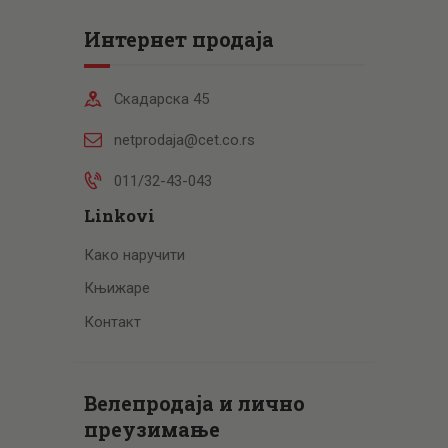
Интернет продаја
Скадарска 45
netprodaja@cet.co.rs
011/32-43-043
Linkovi
Како наручити
Књижаре
Контакт
Велепродаја и лично
преузимање