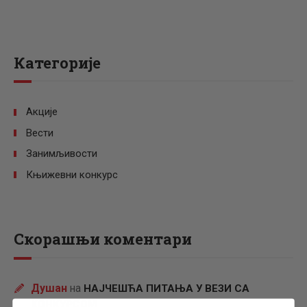
Категорије
Акције
Вести
Занимљивости
Књижевни конкурс
Скорашњи коментари
Душан
на
НАЈЧЕШЋА ПИТАЊА У ВЕЗИ СА
КОНКУРСОМ