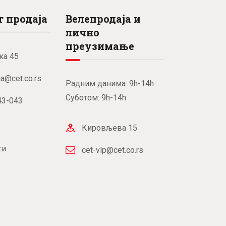
 продаја
Велепродаја и
лично
преузимање
ка 45
ja@cet.co.rs
Радним данима: 9h-14h
Суботом: 9h-14h
43-043
Кировљева 15
ти
cet-vlp@cet.co.rs