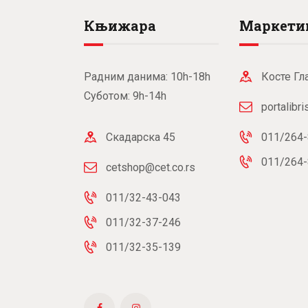
Књижара
Маркети
Радним данима: 10h-18h
Косте Гл
Суботом: 9h-14h
portalibr
Скадарска 45
011/264-
011/264-
cetshop@cet.co.rs
011/32-43-043
011/32-37-246
011/32-35-139