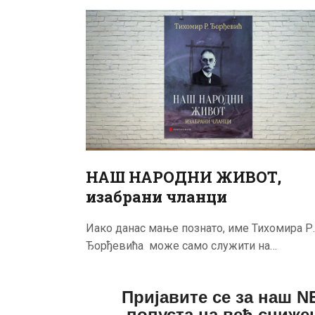
НАШ НАРОДНИ ЖИВОТ,
изабрани чланци
Иако данас мање познато, име Тихомира Р.
Ђорђевића може само служити на…
Пријавите се за наш 
попуста на већ сниже