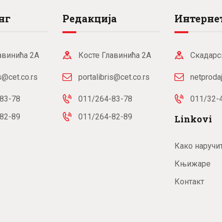
нг
Редакција
Интернет
авинића 2А
Косте Главинића 2А
Скадарс
is@cet.co.rs
portalibris@cet.co.rs
netproda
83-78
011/264-83-78
011/32-
82-89
011/264-82-89
Linkovi
Како наручи
Књижаре
Контакт