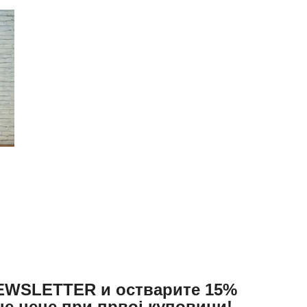
АКТУЕЛНОСТИ
ЦЕНОВНИК
ПИСМО
NEWSLETTER и остварите 15%
не цене при првој куповини!