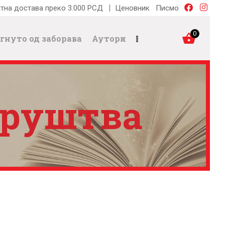
тна достава преко 3.000 РСД
Ценовник
Писмо
0
гнуто од заборава
Аутори
друштва