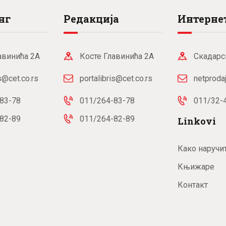
нг
Редакција
Интернет
авинића 2А
Косте Главинића 2А
Скадарс
is@cet.co.rs
portalibris@cet.co.rs
netproda
83-78
011/264-83-78
011/32-
82-89
011/264-82-89
Linkovi
Како наручи
Књижаре
Контакт