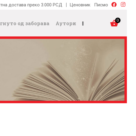
тна достава преко 3.000 РСД
Ценовник
Писмо
0
гнуто од заборава
Аутори