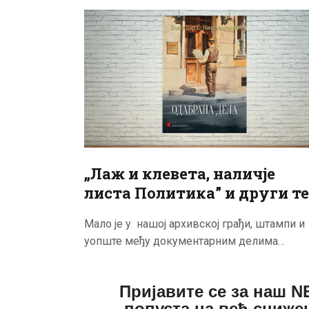
„Лаж и клевета, наличје
листа Политика” и други т
Мало је у нашој архивској грађи, штампи и
уопште међу документарним делима…
Пријавите се за наш 
попуста на већ сниже