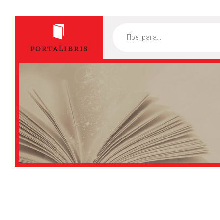
Products
search