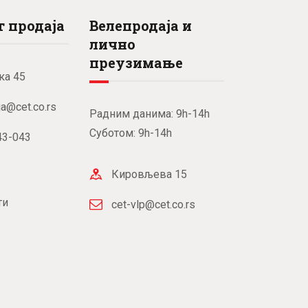
 продаја
Велепродаја и
лично
преузимање
ка 45
ja@cet.co.rs
Радним данима: 9h-14h
Суботом: 9h-14h
43-043
Кировљева 15
ти
cet-vlp@cet.co.rs