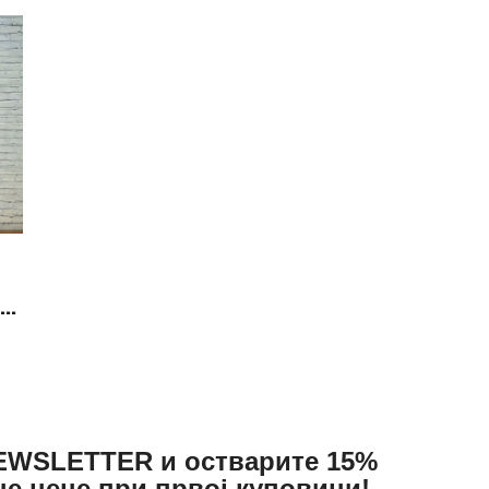
АКТУЕЛНОСТИ
ЦЕНОВНИК
ПИСМО
е…
NEWSLETTER и остварите 15%
не цене при првој куповини!