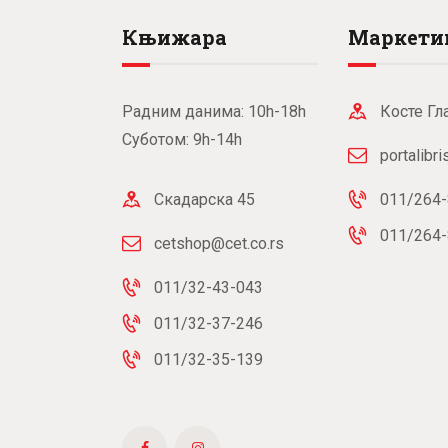
Књижара
Маркети
Радним данима: 10h-18h
Косте Гл
Суботом: 9h-14h
portalibr
Скадарска 45
011/264-
011/264-
cetshop@cet.co.rs
011/32-43-043
011/32-37-246
011/32-35-139