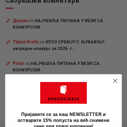
Скорашњи коментари
Душан
на
НАЈЧЕШЋА ПИТАЊА У ВЕЗИ СА
КОНКУРСОМ
Tijana Krstić
на
КРОЗ СРБИЈУ С ЉУБАВЉУ:
наградни конкурс за 2026. г…
Petar
на
НАЈЧЕШЋА ПИТАЊА У ВЕЗИ СА
КОНКУРСОМ
Portalibris
на
НАЈЧЕШЋА ПИТАЊА У ВЕЗИ СА
КОНКУРСОМ
Пријавите се за наш NEWSLETTER и
остварите 15% попуста на већ снижене
цене при првој куповини!