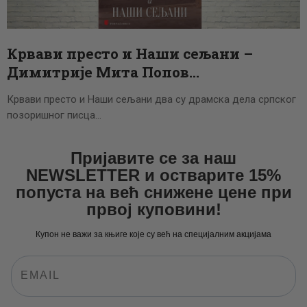
ЦЕНОВНИК
ПИСМО
Крвави престо и Наши сељани –
Димитрије Мита Попов…
Крвави престо и Наши сељани два су драмска дела српског
позоришног писца…
Пријавите се за наш
NEWSLETTER и остварите 15%
попуста на већ снижене цене при
првој куповини!
Купон не важи за књиге које су већ на специјалним акцијама