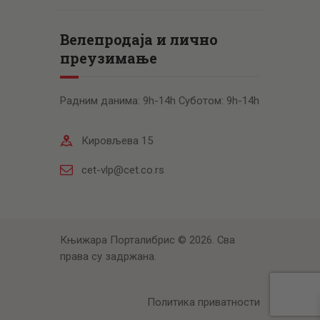
Велепродаја и лично
преузимање
Радним данима: 9h-14h Суботом: 9h-14h
Кировљева 15
cet-vlp@cet.co.rs
Књижара Порталибрис © 2026. Сва
права су задржана.
Политика приватности