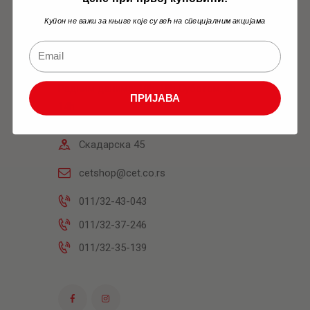
Купон не важи за књиге које су већ на специјалним акцијама
Књижара
Радним данима: 10h-18h Суботом: 9h-
ПРИЈАВА
14h
Скадарска 45
cetshop@cet.co.rs
011/32-43-043
011/32-37-246
011/32-35-139