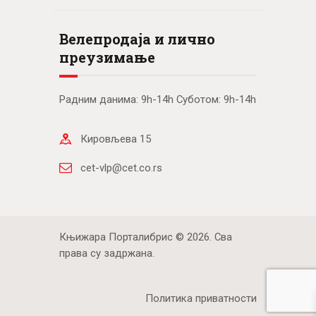
Велепродаја и лично
преузимање
Радним данима: 9h-14h Суботом: 9h-14h
Кировљева 15
cet-vlp@cet.co.rs
Књижара Порталибрис © 2026. Сва
права су задржана.
Политика приватности