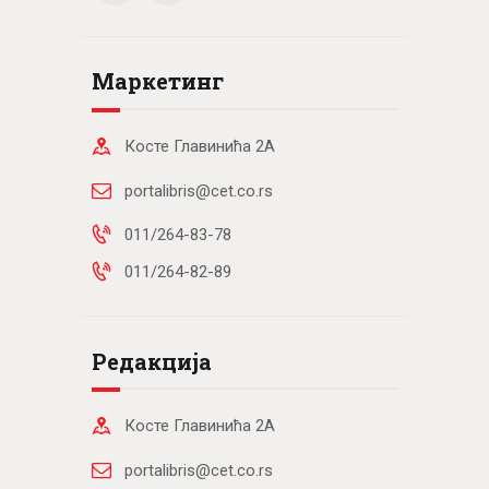
Маркетинг
Косте Главинића 2А
portalibris@cet.co.rs
011/264-83-78
011/264-82-89
Редакција
Косте Главинића 2А
portalibris@cet.co.rs