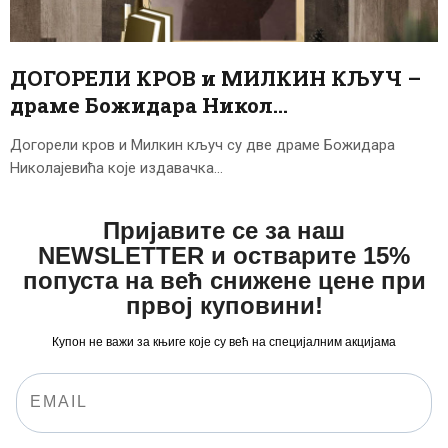
ЦЕНОВНИК
ПИСМО
ДОГОРЕЛИ КРОВ и МИЛКИН КЉУЧ –
драме Божидара Никол…
Догорели кров и Милкин кључ су две драме Божидара
Николајевића које издавачка…
Пријавите се за наш
NEWSLETTER и остварите 15%
попуста на већ снижене цене при
првој куповини!
Купон не важи за књиге које су већ на специјалним акцијама