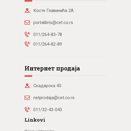
Косте Главинића 2А
portalibris@cet.co.rs
011/264-83-78
011/264-82-89
Интернет продаја
Скадарска 45
netprodaja@cet.co.rs
011/32-43-043
Linkovi