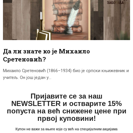
Да ли знате ко је Михаило
Сретеновић?
Михаило Сретеновић (1866–1934) био је српски књижевник и
учитељ. Он још један у…
Пријавите се за наш
NEWSLETTER и остварите 15%
попуста на већ снижене цене при
првој куповини!
Купон не важи за књиге које су већ на специјалним акцијама