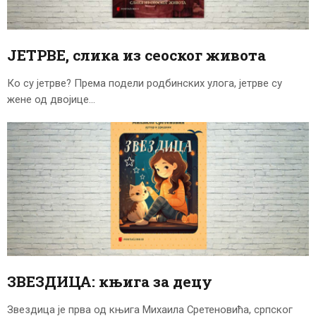
ЦЕНОВНИК
ПИСМО
ЈЕТРВЕ, слика из сеоског живота
Ко су јетрве? Према подели родбинских улога, јетрве су
жене од двојице…
ЗВЕЗДИЦА: књига за децу
Звездица је прва од књига Михаила Сретеновића, српског