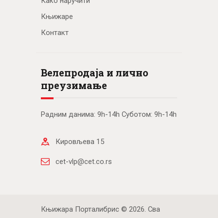
Како наручити
Књижаре
Контакт
Велепродаја и лично
преузимање
Радним данима: 9h-14h Суботом: 9h-14h
Кировљева 15
cet-vlp@cet.co.rs
Књижара Порталибрис © 2026. Сва