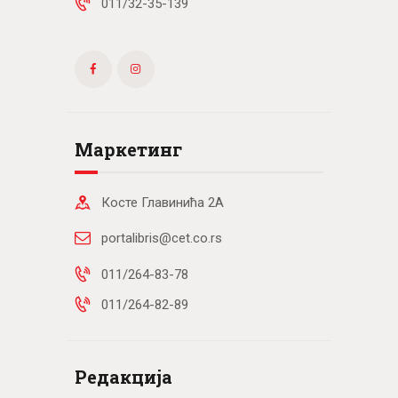
011/32-35-139
Маркетинг
Косте Главинића 2А
portalibris@cet.co.rs
011/264-83-78
011/264-82-89
Редакција