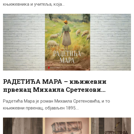
књижевника и учитеља, која…
РАДЕТИЋА МАРА – књижевни
првенац Михаила Сретенови…
Радетића Мара је роман Михаила Сретеновића, и то
књижевни првенац, објављен 1895.…