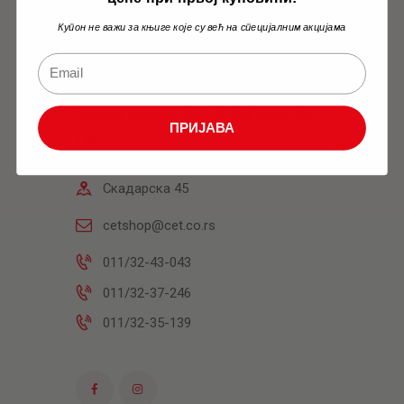
Купон не важи за књиге које су већ на специјалним акцијама
Књижара
Радним данима: 10h-18h Суботом: 9h-
ПРИЈАВА
14h
Скадарска 45
cetshop@cet.co.rs
011/32-43-043
011/32-37-246
011/32-35-139