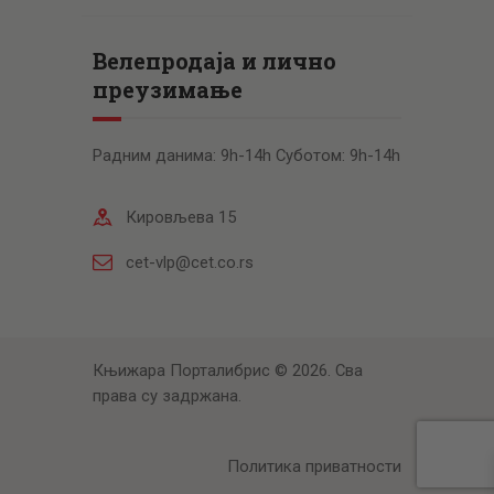
Велепродаја и лично
преузимање
Радним данима: 9h-14h Суботом: 9h-14h
Кировљева 15
cet-vlp@cet.co.rs
Књижара Порталибрис © 2026. Сва
права су задржана.
Политика приватности