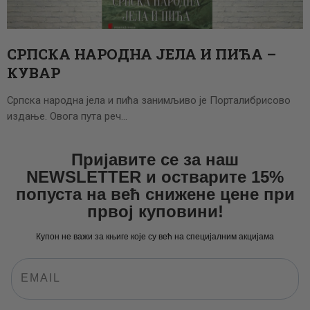
ЦЕНОВНИК
ПИСМО
СРПСКА НАРОДНА ЈЕЛА И ПИЋА –
КУВАР
Српска народна јела и пића занимљиво је Порталибрисово
издање. Овога пута реч…
Пријавите се за наш
NEWSLETTER и остварите 15%
попуста на већ снижене цене при
првој куповини!
Купон не важи за књиге које су већ на специјалним акцијама