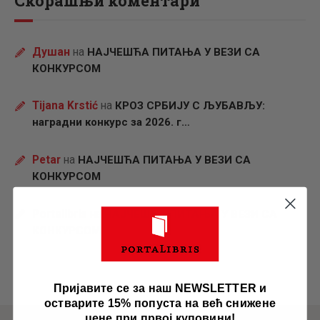
Скорашњи коментари
Душан
на
НАЈЧЕШЋА ПИТАЊА У ВЕЗИ СА
КОНКУРСОМ
Tijana Krstić
на
КРОЗ СРБИЈУ С ЉУБАВЉУ:
наградни конкурс за 2026. г…
Petar
на
НАЈЧЕШЋА ПИТАЊА У ВЕЗИ СА
КОНКУРСОМ
Portalibris
на
НАЈЧЕШЋА ПИТАЊА У ВЕЗИ СА
КОНКУРСОМ
Пријавите се за наш NEWSLETTER и
остварите 15% попуста на већ снижене
цене при првој куповини!