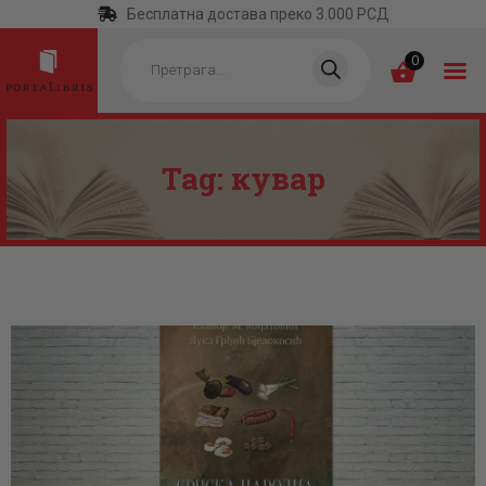
Бесплатна достава преко 3.000 РСД
Products
search
0
Tag: кувар
ПОЧЕТНА
КАТЕГОРИЈЕ
НАЈПРОДАВАНИЈЕ
НОВЕ КЊИГЕ
ОТРГНУТО ОД
ЗАБОРАВА
АУТОРИ
АКТУЕЛНОСТИ