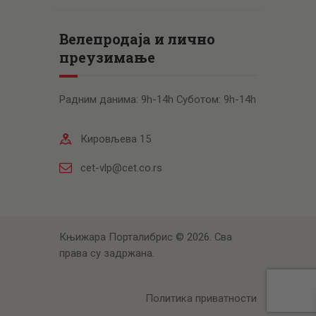
Велепродаја и лично
преузимање
Радним данима: 9h-14h Суботом: 9h-14h
Кировљева 15
cet-vlp@cet.co.rs
Књижара Порталибрис © 2026. Сва
права су задржана.
Политика приватности