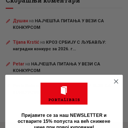
Скорашњи коментари
Душан
на
НАЈЧЕШЋА ПИТАЊА У ВЕЗИ СА
КОНКУРСОМ
Tijana Krstić
на
КРОЗ СРБИЈУ С ЉУБАВЉУ:
наградни конкурс за 2026. г…
Petar
на
НАЈЧЕШЋА ПИТАЊА У ВЕЗИ СА
КОНКУРСОМ
Portalibris
на
НАЈЧЕШЋА ПИТАЊА У ВЕЗИ СА
КОНКУРСОМ
Пријавите се за наш NEWSLETTER и
остварите 15% попуста на већ снижене
цене при првој куповини!