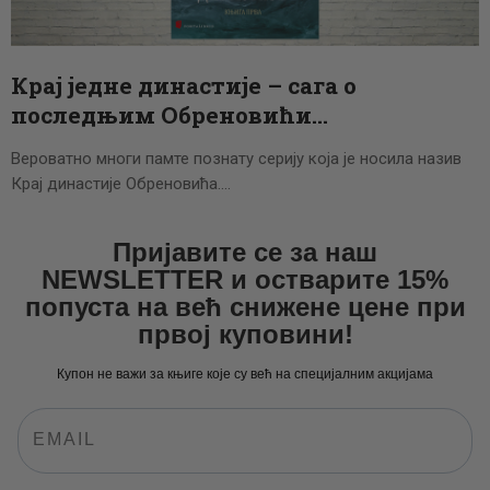
ЦЕНОВНИК
ПИСМО
Крај једне династије – сага о
последњим Обреновићи…
Вероватно многи памте познату серију која је носила назив
Крај династије Обреновића.…
Пријавите се за наш
NEWSLETTER и остварите 15%
попуста на већ снижене цене при
првој куповини!
Купон не важи за књиге које су већ на специјалним акцијама