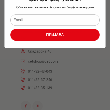
Купон не важи за књиге које су већ на специјалним акцијама
Књижара
Радним данима: 10h-18h Суботом: 9h-
ПРИЈАВА
14h
Скадарска 45
cetshop@cet.co.rs
011/32-43-043
011/32-37-246
011/32-35-139